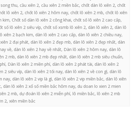
 song thu
,
cầu xiên 2
,
cầu xiên 2 miền bắc
,
chốt dàn lô xiên 2
,
chốt
hốt lô xiên 2
,
chốt lô xiên 2 hôm nay
,
chốt lô xiên 2 mb
,
chốt lô xiên
h kim
,
Chốt số dàn lô xiên 2 công khai
,
chốt số lô xiên 2 cao cấp
,
ốt số lô xiên 2 siêu víp
,
chốt số xsmb lô xiên 2
,
dàn lô xiên 2
,
dàn lô
lô xiên 2 bạch kim
,
dàn lô xiên 2 cao cấp
,
dàn lô xiên 2 chiều nay
,
 xiên 2 đại phát
,
dàn lô xiên 2 đẹp mb
,
dàn lô xiên 2 đẹp nhất
,
dàn
 hay về
,
dàn lô xiên 2 hay về nhất
,
Dàn lô xiên 2 hôm nay
,
dàn lô
iên 2 mb
,
dàn lô xiên 2 mb đẹp nhất
,
dàn lô xiên 2 mb siêu chuẩn
,
phí
,
Dàn lô xiên 2 miền phí
,
dàn lô xiên 2 phát tài
,
dàn lô xiên 2
ên 2 siêu víp
,
dàn lô xiên 2 tối nay
,
dàn lô xiên 2 về con gì
,
dàn lô
ôm nay
,
dàn lô xiên 2 vip là gì
,
dàn lô xiên 2 vip miền bắc
,
dàn lô xiên
c
,
dàn lô xiên 2 xổ số miền bắc hôm nay
,
du doan lo xien 2 mien
xiên 2 mb
,
dự đoán lô xiên 2 miễn phí
,
lô miền bắc
,
lô xiên 2 mb
ên 2
,
xiên miền bắc