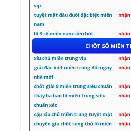
vip
tuyệt mật đầu đuôi đặc biệt miền
nhận
nam
lô 3 số miền nam siêu hót
nhận
CHỐT SỐ MIỀN T
xỉu chủ miền trung vip
nhận
giải đặc biệt miền trung đổi ngay
nhận
nhà mới
chốt giải 8 miền trung siêu chuẩn
nhận
thầy ba bao lô miền trung siêu
nhận
chuẩn xác
cặp xỉu chủ miền trung tuyệt mật
nhận
chuyên gia chốt song thủ lô miền
nhận