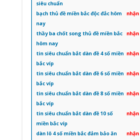
siêu chuẩn
SOI CẦU XS DỰ ĐOÁN SONG
THỦ LÔ MN VIP
bạch thủ đề miền bắc độc đắc hôm
nhận
nay
SOI CẦU XS DỰ ĐOÁN XÍU CHỦ
MN VIP
thầy ba chốt song thủ đề miền bắc
nhận
hôm nay
tin siêu chuẩn bắt dàn đề 4 số miền
nhận
bắc víp
tin siêu chuẩn bắt dàn đề 6 số miền
nhận
bắc víp
tin siêu chuẩn bắt dàn đề 8 số miền
nhận
bắc víp
tin siêu chuẩn bắt dàn đề 10 số
nhận
miền bắc víp
dàn lô 4 số miền bắc đảm bảo ăn
nhận