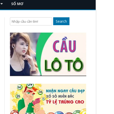
SỔ MƠ
SOI CẦU XS DỰ ĐOÁN CẶP XÍU
ETLOTT
CHỦ MT VIP
Search
SMT
SOI CẦU XS DỰ ĐOÁN ĐẶC BIỆT
MT VIP
SMN
SOI CẦU XS DỰ ĐOÁN GIẢI TÁM
SMB
MT VIP
2
SOI CẦU XS DỰ ĐOÁN LÔ 3 SỐ
MT VIP
3
SOI CẦU XS DỰ ĐOÁN SỚ ĐẦU
ĐUÔI GIẢI 8 MT VIP
4
SOI CẦU DỰ ĐOÁN SỚ ĐẦU
ĐUÔI GIẢI ĐẶC BIỆT MT VIP
SOI CẦU XS DỰ ĐOÁN XÍU CHỦ
MT VIP