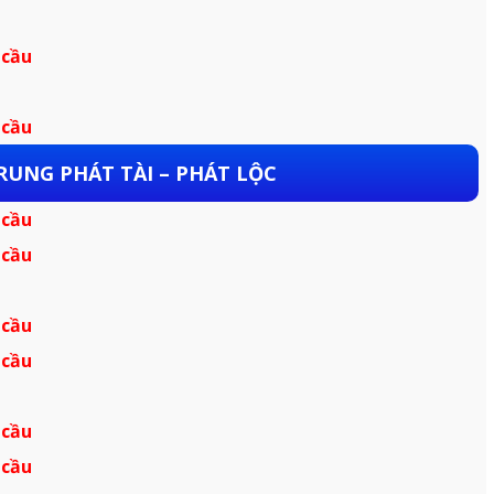
 cầu
 cầu
RUNG PHÁT TÀI – PHÁT LỘC
 cầu
 cầu
 cầu
 cầu
 cầu
 cầu