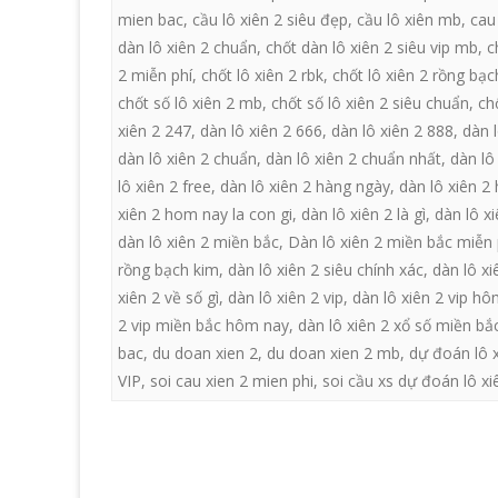
mien bac
,
cầu lô xiên 2 siêu đẹp
,
cầu lô xiên mb
,
cau
dàn lô xiên 2 chuẩn
,
chốt dàn lô xiên 2 siêu vip mb
,
c
2 miễn phí
,
chốt lô xiên 2 rbk
,
chốt lô xiên 2 rồng bạc
chốt số lô xiên 2 mb
,
chốt số lô xiên 2 siêu chuẩn
,
ch
xiên 2 247
,
dàn lô xiên 2 666
,
dàn lô xiên 2 888
,
dàn 
dàn lô xiên 2 chuẩn
,
dàn lô xiên 2 chuẩn nhất
,
dàn lô
lô xiên 2 free
,
dàn lô xiên 2 hàng ngày
,
dàn lô xiên 2
xiên 2 hom nay la con gi
,
dàn lô xiên 2 là gì
,
dàn lô x
dàn lô xiên 2 miền bắc
,
Dàn lô xiên 2 miền bắc miễn 
rồng bạch kim
,
dàn lô xiên 2 siêu chính xác
,
dàn lô xi
xiên 2 về số gì
,
dàn lô xiên 2 vip
,
dàn lô xiên 2 vip h
2 vip miền bắc hôm nay
,
dàn lô xiên 2 xổ số miền bắ
bac
,
du doan xien 2
,
du doan xien 2 mb
,
dự đoán lô 
VIP
,
soi cau xien 2 mien phi
,
soi cầu xs dự đoán lô xi