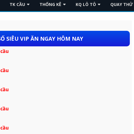
TK CẦU
THỐNG KÊ
KQ LÔ TÔ
QUAY THỬ
SOI CẦU XS DỰ ĐOÁN BA CÀNG
SOI CẦU XS DỰ ĐOÁN SONG
CẦU VỀ NHIỀU NHÁY (MB)
VÍP MB VIP
TK TỪ 00 ĐẾN 99
BẢNG LOTO MT
THỦ LÔ KÉP MB VIP
QUAY THỬ VI
N 123
CẦU VỀ CẢ CẶP (MB)
SOI CẦU XS DỰ ĐOÁN BẠCH
TẦN SUẤT XUẤT HIỆN
BẢNG LOTO MN
SOI CẦU XS DỰ ĐOÁN DÀN LÔ 8
QUAY THỬ X
THỦ ĐỀ MB VIP
CON MB VIP
Ố SIÊU VIP ĂN NGAY HÔM NAY
N 6×36
CẦU LẬT LIÊN TỤC (MB)
THỐNG KÊ TỔNG
BẢNG LOTO MB
QUAY THỬ X
SOI CẦU XS DỰ ĐOÁN BẠCH
SOI CẦU XS DỰ ĐOÁN ĐỀ ĐẦU
 cầu
CẦU BẠCH THỦ (MB)
THỐNG KÊ ĐẦU – ĐUÔI
QUAY THỬ X
THỦ LÔ KÉP MB VIP
ĐUÔI MB VIP
THỐNG KÊ ĐUÔI
SOI CẦU XS DỰ ĐOÁN BẠCH
SOI CẦU XS DỰ ĐOÁN LÔ XIÊN 
 cầu
THỦ LÔ MB VIP
MB VIP
THỐNG KÊ ĐẦU
SOI CẦU XS DỰ ĐOÁN CẶP 3
SOI CẦU XS DỰ ĐOÁN LÔ XIÊN 
 cầu
THỐNG KÊ LÔ KÉP
CÀNG VÍP MB VIP
MB VIP
THỐNG KÊ LÔ XIÊN
SOI CẦU XS DỰ ĐOÁN DÀN ĐỀ 4
SOI CẦU XS DỰ ĐOÁN LÔ XIÊN 
 cầu
CON MB VIP
THỐNG KÊ LÔ GAN
MB VIP
SOI CẦU XS DỰ ĐOÁN DÀN ĐỀ 6
THỐNG KÊ ĐẦU ĐUÔI
SOI CẦU XS DỰ ĐOÁN SONG
 cầu
CON MB VIP
THỦ LÔ MB VIP