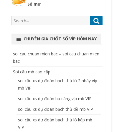
Sổ mơ
Search
Search
for:
CHUYÊN GIA CHỐT SỐ VÍP HÔM NAY
soi cau chuan mien bac – soi cau chuan mien
bac
Soi cầu mb cao cấp
soi cầu xs dự đoán bạch thủ lô 2 nháy víp
mb VIP
soi cầu xs dự đoán ba càng víp mb VIP
soi cầu xs dự đoán bạch thủ đề mb VIP
soi cầu xs dự đoán bạch thủ lô kép mb
VIP