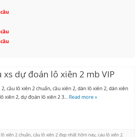
 cầu
 cầu
 cầu
u xs dự đoán lô xiên 2 mb VIP
 2, cầu lô xiên 2 chuẩn, cầu xiên 2, dàn lô xiên 2, dàn xiên
lô xiên 2, dự đoán lô xiên 2 3…
Read more »
 lô xiên 2 chuẩn
,
cầu lô xiên 2 đẹp nhất hôm nay
,
cau lô xiên 2