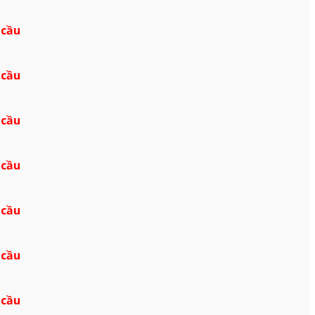
SOI CẦU XS DỰ ĐOÁN DÀN ĐỀ 8
 cầu
CON MB VIP
SOI CẦU XS DỰ ĐOÁN DÀN ĐỀ
 cầu
10 CON MB VIP
SOI CẦU XS DỰ ĐOÁN DÀN LÔ
 cầu
10 CON MB VIP
SOI CẦU XS DỰ ĐOÁN DÀN LÔ 4
 cầu
CON MB VIP
SOI CẦU XS DỰ ĐOÁN DÀN LÔ 6
 cầu
CON MB VIP
 cầu
 cầu