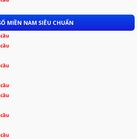
SỐ MIỀN NAM SIÊU CHUẨN
 cầu
 cầu
 cầu
 cầu
 cầu
 cầu
 cầu