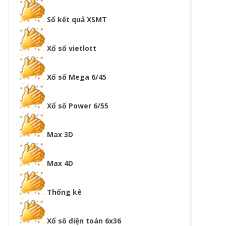
Sổ kết quả XSMT
Xổ số vietlott
Xổ số Mega 6/45
Xổ số Power 6/55
Max 3D
Max 4D
Thống kê
Xổ số điện toán 6x36