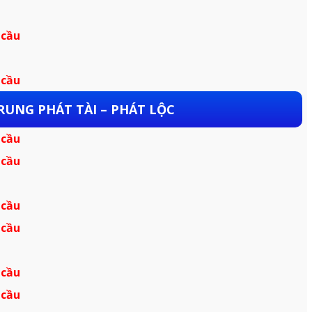
 cầu
 cầu
RUNG PHÁT TÀI – PHÁT LỘC
 cầu
 cầu
 cầu
 cầu
 cầu
 cầu