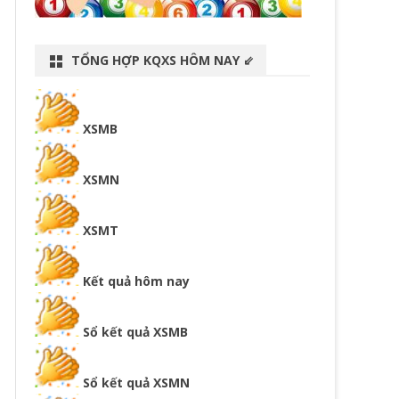
SOI CẦU XS DỰ ĐOÁN SONG
THỦ LÔ MT VIP
TỔNG HỢP KQXS HÔM NAY ⇙
XSMB
XSMN
XSMT
Kết quả hôm nay
Sổ kết quả XSMB
Sổ kết quả XSMN