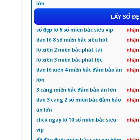
lớn
LẤY SỐ ĐẸ
số đẹp lô 6 số miền bắc siêu víp
nhận
dàn lô 8 số miền bắc siêu hót
nhận
lô xiên 2 miền bắc phát tài
nhận
lô xiên 3 miền bắc phát lộc
nhận
dàn lô xiên 4 miền bắc đảm bảo ăn
nhận
lớn
3 càng miền bắc đảm bảo ăn lớn
nhận
dàn 3 càng 2 số miền bắc đảm bảo
nhận
ăn lớn
click ngay lô 10 số miền bắc siêu
nhận
víp
đề đầu đuôi miền bắc siêu víp hôm
nhận