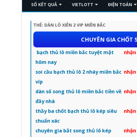
SOI CẦU XS DỰ ĐOÁN CẶP XÍU
SỔ KẾT QUẢ
VIETLOTT
ĐIỆN TOÁN
CHỦ MN VIP
SỔ KẾT QUẢ XSMT
MAX 4D
XỔ SỐ THẦN TÀI
SOI CẦU XS DỰ ĐOÁN BAO LÔ
THẺ:
DÀN LÔ XIÊN 2 VIP MIỀN BẮC
SỔ KẾT QUẢ XSMN
MAX 3D
XỔ SỐ ĐIỆN TOÁ
MN VIP
CHUYÊN GIA CHỐT S
SỔ KẾT QUẢ XSMB
XỔ SỐ POWER 6/55
XỔ SỐ ĐIỆN TOÁ
SOI CẦU XS DỰ ĐOÁN ĐẶC BIỆT
MN VIP
bạch thủ lô miền bắc tuyệt mật
nhận
XỔ SỐ MEGA 6/45
hôm nay
SOI CẦU XS DỰ ĐOÁN GIẢI TÁM
XỔ SỐ VIETLOTT
MN VIP
soi cầu bạch thủ lô 2 nháy miền bắc
nhận
THỐNG KÊ
víp
SOI CẦU XS DỰ ĐOÁN LÔ 3 SỐ
MN VIP
dàn số song thủ lô miền bắc tiền về
nhận
đầy nhà
SOI CẦU XS DỰ ĐOÁN SỚ ĐẦU
ĐUÔI GIẢI 8 MN VIP
thầy ba chốt bạch thủ lô kép siêu
nhận
chuẩn xác
SOI CẦU XS DỰ ĐOÁN SỚ ĐẦU
ĐUÔI GIẢI ĐẶC BIỆT MN
chuyên gia bắt song thủ lô kép
nhận