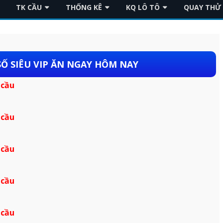
TK CẦU
THỐNG KÊ
KQ LÔ TÔ
QUAY THỬ
SOI CẦU XS DỰ ĐOÁN BA CÀNG
SOI CẦU XS DỰ ĐOÁN SONG
CẦU VỀ NHIỀU NHÁY (MB)
VÍP MB VIP
TK TỪ 00 ĐẾN 99
BẢNG LOTO MT
THỦ LÔ KÉP MB VIP
QUAY THỬ VI
N 123
CẦU VỀ CẢ CẶP (MB)
SOI CẦU XS DỰ ĐOÁN BẠCH
TẦN SUẤT XUẤT HIỆN
BẢNG LOTO MN
SOI CẦU XS DỰ ĐOÁN DÀN LÔ 8
QUAY THỬ X
THỦ ĐỀ MB VIP
CON MB VIP
Ố SIÊU VIP ĂN NGAY HÔM NAY
N 6×36
CẦU LẬT LIÊN TỤC (MB)
THỐNG KÊ TỔNG
BẢNG LOTO MB
QUAY THỬ X
SOI CẦU XS DỰ ĐOÁN BẠCH
SOI CẦU XS DỰ ĐOÁN ĐỀ ĐẦU
 cầu
CẦU BẠCH THỦ (MB)
THỐNG KÊ ĐẦU – ĐUÔI
QUAY THỬ X
THỦ LÔ KÉP MB VIP
ĐUÔI MB VIP
THỐNG KÊ ĐUÔI
SOI CẦU XS DỰ ĐOÁN BẠCH
SOI CẦU XS DỰ ĐOÁN LÔ XIÊN 
 cầu
THỦ LÔ MB VIP
MB VIP
THỐNG KÊ ĐẦU
SOI CẦU XS DỰ ĐOÁN CẶP 3
SOI CẦU XS DỰ ĐOÁN LÔ XIÊN 
 cầu
THỐNG KÊ LÔ KÉP
CÀNG VÍP MB VIP
MB VIP
THỐNG KÊ LÔ XIÊN
SOI CẦU XS DỰ ĐOÁN DÀN ĐỀ 4
SOI CẦU XS DỰ ĐOÁN LÔ XIÊN 
 cầu
CON MB VIP
THỐNG KÊ LÔ GAN
MB VIP
SOI CẦU XS DỰ ĐOÁN DÀN ĐỀ 6
THỐNG KÊ ĐẦU ĐUÔI
SOI CẦU XS DỰ ĐOÁN SONG
 cầu
CON MB VIP
THỦ LÔ MB VIP