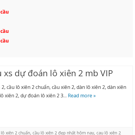
 cầu
 cầu
 cầu
u xs dự đoán lô xiên 2 mb VIP
 2, cầu lô xiên 2 chuẩn, cầu xiên 2, dàn lô xiên 2, dàn xiên
lô xiên 2, dự đoán lô xiên 2 3…
Read more »
 lô xiên 2 chuẩn
,
cầu lô xiên 2 đẹp nhất hôm nay
,
cau lô xiên 2