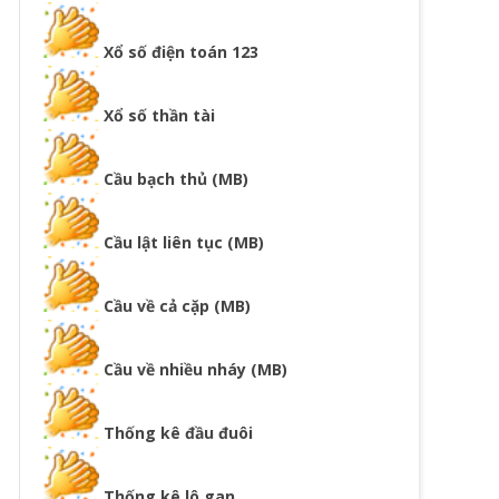
Xổ số điện toán 123
Xổ số thần tài
Cầu bạch thủ (MB)
Cầu lật liên tục (MB)
Cầu về cả cặp (MB)
Cầu về nhiều nháy (MB)
Thống kê đầu đuôi
Thống kê lô gan