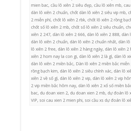
mien bac
,
cầu lô xiên 2 siêu đẹp
,
cầu lô xiên mb
,
cau
dàn lô xiên 2 chuẩn
,
chốt dàn lô xiên 2 siêu vip mb
,
c
2 miễn phí
,
chốt lô xiên 2 rbk
,
chốt lô xiên 2 rồng bạc
chốt số lô xiên 2 mb
,
chốt số lô xiên 2 siêu chuẩn
,
ch
xiên 2 247
,
dàn lô xiên 2 666
,
dàn lô xiên 2 888
,
dàn 
dàn lô xiên 2 chuẩn
,
dàn lô xiên 2 chuẩn nhất
,
dàn lô
lô xiên 2 free
,
dàn lô xiên 2 hàng ngày
,
dàn lô xiên 2
xiên 2 hom nay la con gi
,
dàn lô xiên 2 là gì
,
dàn lô x
dàn lô xiên 2 miền bắc
,
Dàn lô xiên 2 miền bắc miễn 
rồng bạch kim
,
dàn lô xiên 2 siêu chính xác
,
dàn lô xi
xiên 2 về số gì
,
dàn lô xiên 2 vip
,
dàn lô xiên 2 vip h
2 vip miền bắc hôm nay
,
dàn lô xiên 2 xổ số miền bắ
bac
,
du doan xien 2
,
du doan xien 2 mb
,
dự đoán lô 
VIP
,
soi cau xien 2 mien phi
,
soi cầu xs dự đoán lô xi