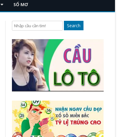
SỔ MƠ
SOI CẦU XS DỰ ĐOÁN CẶP XÍU
ETLOTT
CHỦ MT VIP
Search
SMT
SOI CẦU XS DỰ ĐOÁN ĐẶC BIỆT
MT VIP
SMN
SOI CẦU XS DỰ ĐOÁN GIẢI TÁM
SMB
MT VIP
2
SOI CẦU XS DỰ ĐOÁN LÔ 3 SỐ
MT VIP
3
SOI CẦU XS DỰ ĐOÁN SỚ ĐẦU
ĐUÔI GIẢI 8 MT VIP
4
SOI CẦU DỰ ĐOÁN SỚ ĐẦU
ĐUÔI GIẢI ĐẶC BIỆT MT VIP
SOI CẦU XS DỰ ĐOÁN XÍU CHỦ
MT VIP