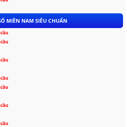
SỐ MIỀN NAM SIÊU CHUẨN
 cầu
 cầu
 cầu
 cầu
 cầu
 cầu
 cầu