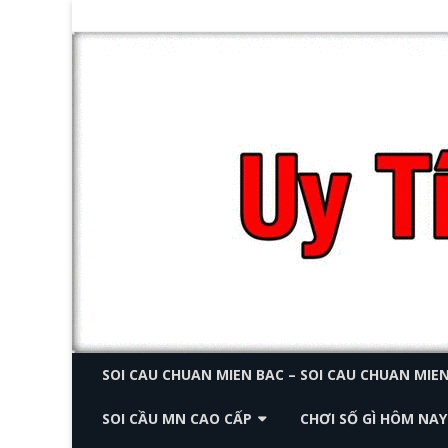
SOI CAU CHUAN MIEN BAC – SOI CAU CHUAN MIE
SOI CẦU MN CAO CẤP
CHƠI SỐ GÌ HÔM NAY