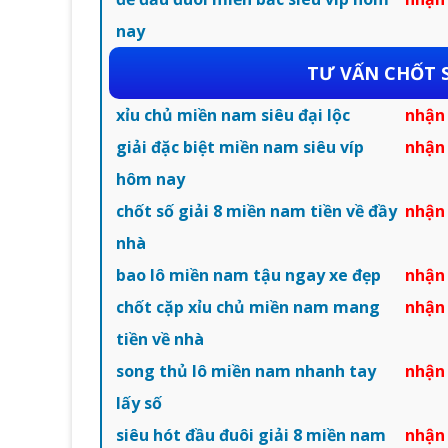
nay
TƯ VẤN CHỐT 
xỉu chủ miền nam siêu đại lộc
nhận
giải đặc biệt miền nam siêu víp
nhận
hôm nay
chốt số giải 8 miền nam tiền về đầy
nhận
nhà
bao lô miền nam tậu ngay xe đẹp
nhận
chốt cặp xỉu chủ miền nam mang
nhận
tiền về nhà
song thủ lô miền nam nhanh tay
nhận
lấy số
siêu hót đầu đuôi giải 8 miền nam
nhận