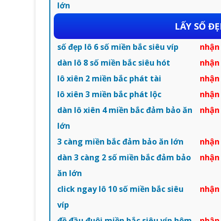
lớn
LẤY SỐ ĐẸ
số đẹp lô 6 số miền bắc siêu víp
nhận
dàn lô 8 số miền bắc siêu hót
nhận
lô xiên 2 miền bắc phát tài
nhận
lô xiên 3 miền bắc phát lộc
nhận
dàn lô xiên 4 miền bắc đảm bảo ăn
nhận
lớn
3 càng miền bắc đảm bảo ăn lớn
nhận
dàn 3 càng 2 số miền bắc đảm bảo
nhận
ăn lớn
click ngay lô 10 số miền bắc siêu
nhận
víp
đề đầu đuôi miền bắc siêu víp hôm
nhận