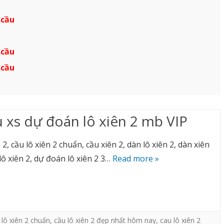
 cầu
 cầu
 cầu
u xs dự đoán lô xiên 2 mb VIP
 2, cầu lô xiên 2 chuẩn, cầu xiên 2, dàn lô xiên 2, dàn xiên
lô xiên 2, dự đoán lô xiên 2 3…
Read more »
 lô xiên 2 chuẩn
,
cầu lô xiên 2 đẹp nhất hôm nay
,
cau lô xiên 2