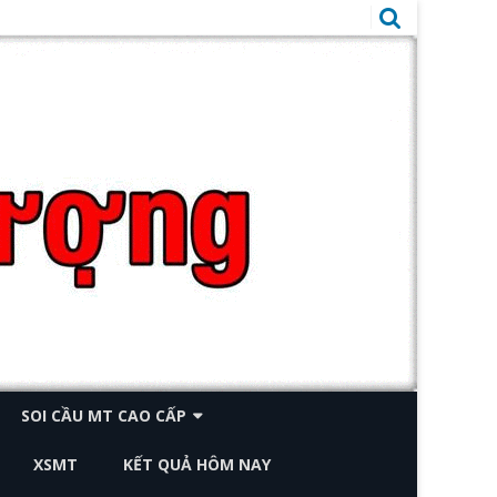
SOI CẦU MT CAO CẤP
SOI CẦU XS DỰ ĐOÁN BAO LÔ
XSMT
KẾT QUẢ HÔM NAY
MT VIP