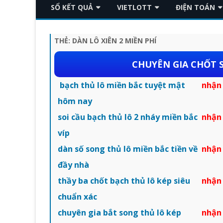
SOI CẦU XS DỰ ĐOÁN CẶP XÍU
SỔ KẾT QUẢ
VIETLOTT
ĐIỆN TOÁN
CHỦ MN VIP
SỔ KẾT QUẢ XSMT
MAX 4D
XỔ SỐ THẦN TÀI
SOI CẦU XS DỰ ĐOÁN BAO LÔ
THẺ:
DÀN LÔ XIÊN 2 MIỀN PHÍ
SỔ KẾT QUẢ XSMN
MAX 3D
XỔ SỐ ĐIỆN TOÁ
MN VIP
CHUYÊN GIA CHỐT S
SỔ KẾT QUẢ XSMB
XỔ SỐ POWER 6/55
XỔ SỐ ĐIỆN TOÁ
SOI CẦU XS DỰ ĐOÁN ĐẶC BIỆT
MN VIP
bạch thủ lô miền bắc tuyệt mật
nhận
XỔ SỐ MEGA 6/45
hôm nay
SOI CẦU XS DỰ ĐOÁN GIẢI TÁM
XỔ SỐ VIETLOTT
MN VIP
soi cầu bạch thủ lô 2 nháy miền bắc
nhận
THỐNG KÊ
víp
SOI CẦU XS DỰ ĐOÁN LÔ 3 SỐ
MN VIP
dàn số song thủ lô miền bắc tiền về
nhận
đầy nhà
SOI CẦU XS DỰ ĐOÁN SỚ ĐẦU
ĐUÔI GIẢI 8 MN VIP
thầy ba chốt bạch thủ lô kép siêu
nhận
chuẩn xác
SOI CẦU XS DỰ ĐOÁN SỚ ĐẦU
ĐUÔI GIẢI ĐẶC BIỆT MN
chuyên gia bắt song thủ lô kép
nhận