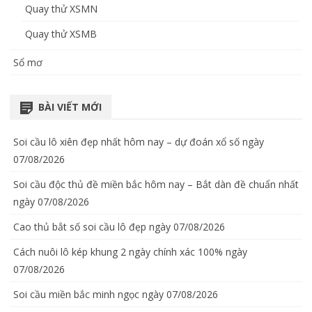
Quay thử XSMN
Quay thử XSMB
Sổ mơ
BÀI VIẾT MỚI
Soi cầu lô xiên đẹp nhất hôm nay – dự đoán xổ số ngày
07/08/2026
Soi cầu độc thủ đề miền bắc hôm nay – Bắt dàn đề chuẩn nhất
ngày 07/08/2026
Cao thủ bắt số soi cầu lô đẹp ngày 07/08/2026
Cách nuôi lô kép khung 2 ngày chính xác 100% ngày
07/08/2026
Soi cầu miền bắc minh ngọc ngày 07/08/2026