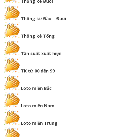
Thống kê Đuôi
Thống kê Đầu – Đuôi
Thống kê Tổng
Tần suất xuất hiện
TK từ 00 đến 99
Loto miền Bắc
Loto miền Nam
Loto miền Trung