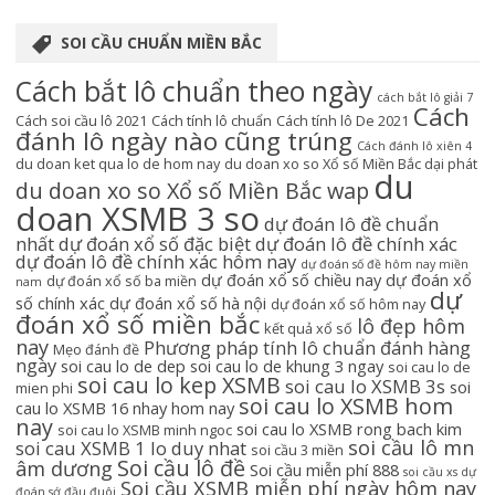
SOI CẦU CHUẨN MIỀN BẮC
Cách bắt lô chuẩn theo ngày
cách bắt lô giải 7
Cách
Cách soi cầu lô 2021
Cách tính lô chuẩn
Cách tính lô De 2021
đánh lô ngày nào cũng trúng
Cách đánh lô xiên 4
du doan ket qua lo de hom nay
du doan xo so Xổ số Miền Bắc dại phát
du
du doan xo so Xổ số Miền Bắc wap
doan XSMB 3 so
dự đoán lô đề chuẩn
nhất dự đoán xổ số đặc biệt
dự đoán lô đề chính xác
dự đoán lô đề chính xác hôm nay
dự đoán số đề hôm nay miền
dự đoán xổ số chiều nay
dự đoán xổ
dự đoán xổ số ba miền
nam
dự
số chính xác
dự đoán xổ số hà nội
dự đoán xổ số hôm nay
đoán xổ số miền bắc
lô đẹp hôm
kết quả xổ số
nay
Phương pháp tính lô chuẩn đánh hàng
Mẹo đánh đề
ngày
soi cau lo de dep
soi cau lo de khung 3 ngay
soi cau lo de
soi cau lo kep XSMB
soi cau lo XSMB 3s
soi
mien phi
soi cau lo XSMB hom
cau lo XSMB 16 nhay hom nay
nay
soi cau lo XSMB rong bach kim
soi cau lo XSMB minh ngoc
soi cầu lô mn
soi cau XSMB 1 lo duy nhat
soi cầu 3 miền
Soi cầu lô đề
âm dương
Soi cầu miễn phí 888
soi cầu xs dự
Soi cầu XSMB miễn phí ngày hôm nay
đoán sớ đầu đuôi