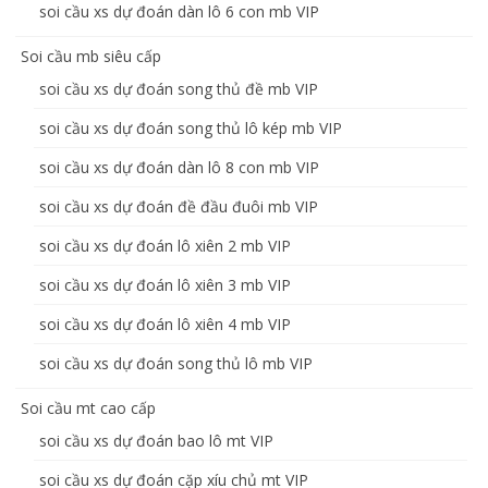
soi cầu xs dự đoán dàn lô 6 con mb VIP
Soi cầu mb siêu cấp
soi cầu xs dự đoán song thủ đề mb VIP
soi cầu xs dự đoán song thủ lô kép mb VIP
soi cầu xs dự đoán dàn lô 8 con mb VIP
soi cầu xs dự đoán đề đầu đuôi mb VIP
soi cầu xs dự đoán lô xiên 2 mb VIP
soi cầu xs dự đoán lô xiên 3 mb VIP
soi cầu xs dự đoán lô xiên 4 mb VIP
soi cầu xs dự đoán song thủ lô mb VIP
Soi cầu mt cao cấp
soi cầu xs dự đoán bao lô mt VIP
soi cầu xs dự đoán cặp xíu chủ mt VIP