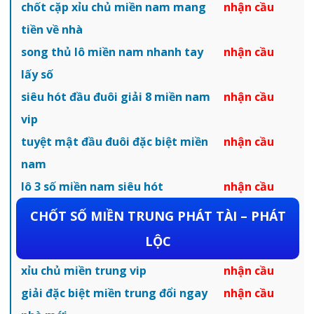
chốt cặp xỉu chủ miền nam mang
nhận cầu
tiền về nhà
song thủ lô miền nam nhanh tay
nhận cầu
lấy số
siêu hót đầu đuôi giải 8 miền nam
nhận cầu
vip
tuyệt mật đầu đuôi đặc biệt miền
nhận cầu
nam
lô 3 số miền nam siêu hót
nhận cầu
CHỐT SỐ MIỀN TRUNG PHÁT TÀI – PHÁT
LỘC
xỉu chủ miền trung vip
nhận cầu
giải đặc biệt miền trung đổi ngay
nhận cầu