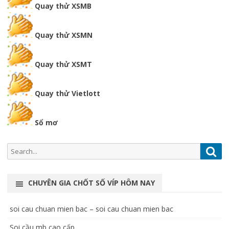
Quay thử XSMB
Quay thử XSMN
Quay thử XSMT
Quay thử Vietlott
Sổ mơ
Search
Sea
for:
CHUYÊN GIA CHỐT SỐ VÍP HÔM NAY
soi cau chuan mien bac – soi cau chuan mien bac
Soi cầu mb cao cấp