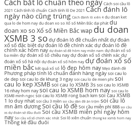
Cách bắt lô chuẩn theo ngày
Cách soi cầu lô
Cách đánh lô
2021
Cách tính lô chuẩn
Cách tính lô De 2021
ngày nào cũng trúng
du doan ket
Cách đánh lô xiên 4
du
qua lo de hom nay
du doan xo so Xổ số Miền Bắc dại phát
du doan
doan xo so Xổ số Miền Bắc wap
XSMB 3 so
dự đoán lô đề chuẩn nhất dự đoán
xổ số đặc biệt
dự đoán lô đề chính xác
dự đoán lô đề
chính xác hôm nay
dự đoán xổ số
dự đoán số đề hôm nay miền nam
dự đoán xổ số chiều nay
dự đoán xổ số chính xác
dự
ba miền
dự đoán xổ số
đoán xổ số hà nội
dự đoán xổ số hôm nay
miền bắc
lô đẹp hôm nay
kết quả xổ số
Mẹo đánh đề
Phương pháp tính lô chuẩn đánh hàng ngày
soi cau lo
soi
de dep
soi cau lo de khung 3 ngay
soi cau lo de mien phi
cau lo kep XSMB
soi cau lo XSMB 3s
soi cau lo XSMB
soi cau lo XSMB hom nay
16 nhay hom nay
soi cau lo
soi cau XSMB
soi cau lo XSMB rong bach kim
XSMB minh ngoc
soi cầu lô
1 lo duy nhat
soi cầu 3 miền
soi cầu dàn đề ăn trộm
Soi cầu lô đề
mn âm dương
Soi cầu miễn phí 888
soi cầu
Soi cầu XSMB miễn phí ngày hôm
xs dự đoán sớ đầu đuôi
nay
Soi lô xiên chuẩn
Soi cầu xổ số chính xác nhất
thong ke xsmb hom nay
Thống kê đầu đuôi