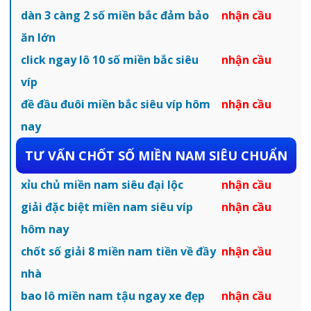
dàn 3 càng 2 số miền bắc đảm bảo
nhận cầu
ăn lớn
click ngay lô 10 số miền bắc siêu
nhận cầu
víp
đề đầu đuôi miền bắc siêu víp hôm
nhận cầu
nay
TƯ VẤN CHỐT SỐ MIỀN NAM SIÊU CHUẨN
xỉu chủ miền nam siêu đại lộc
nhận cầu
giải đặc biệt miền nam siêu víp
nhận cầu
hôm nay
chốt số giải 8 miền nam tiền về đầy
nhận cầu
nhà
bao lô miền nam tậu ngay xe đẹp
nhận cầu