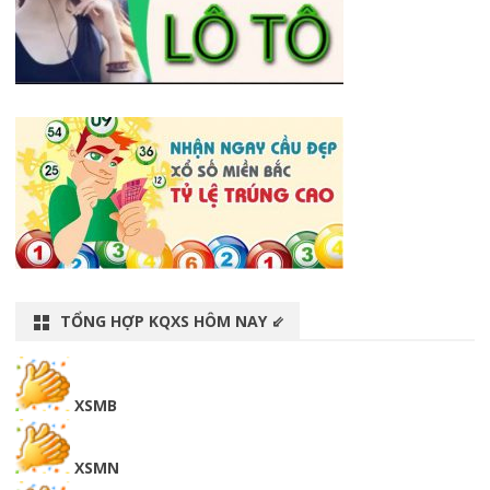
TỔNG HỢP KQXS HÔM NAY ⇙
XSMB
XSMN