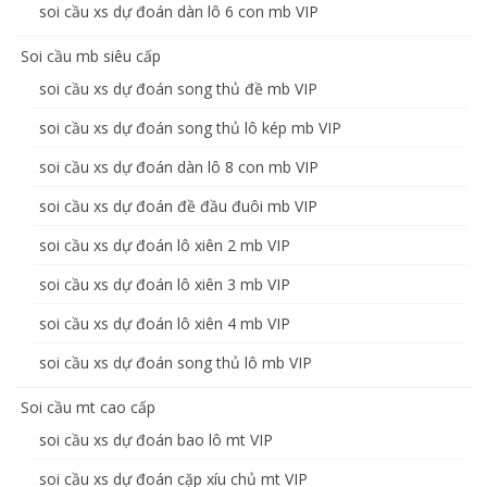
soi cầu xs dự đoán dàn lô 6 con mb VIP
Soi cầu mb siêu cấp
soi cầu xs dự đoán song thủ đề mb VIP
soi cầu xs dự đoán song thủ lô kép mb VIP
soi cầu xs dự đoán dàn lô 8 con mb VIP
soi cầu xs dự đoán đề đầu đuôi mb VIP
soi cầu xs dự đoán lô xiên 2 mb VIP
soi cầu xs dự đoán lô xiên 3 mb VIP
soi cầu xs dự đoán lô xiên 4 mb VIP
soi cầu xs dự đoán song thủ lô mb VIP
Soi cầu mt cao cấp
soi cầu xs dự đoán bao lô mt VIP
soi cầu xs dự đoán cặp xíu chủ mt VIP