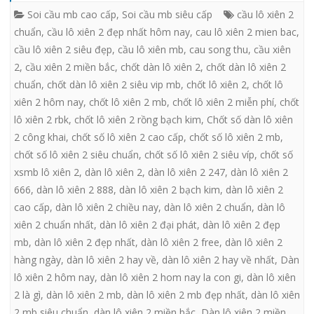
Soi cầu mb cao cấp
,
Soi cầu mb siêu cấp
cầu lô xiên 2
chuẩn
,
cầu lô xiên 2 đẹp nhất hôm nay
,
cau lô xiên 2 mien bac
,
cầu lô xiên 2 siêu đẹp
,
cầu lô xiên mb
,
cau song thu
,
cầu xiên
2
,
cầu xiên 2 miền bắc
,
chốt dàn lô xiên 2
,
chốt dàn lô xiên 2
chuẩn
,
chốt dàn lô xiên 2 siêu vip mb
,
chốt lô xiên 2
,
chốt lô
xiên 2 hôm nay
,
chốt lô xiên 2 mb
,
chốt lô xiên 2 miễn phí
,
chốt
lô xiên 2 rbk
,
chốt lô xiên 2 rồng bạch kim
,
Chốt số dàn lô xiên
2 công khai
,
chốt số lô xiên 2 cao cấp
,
chốt số lô xiên 2 mb
,
chốt số lô xiên 2 siêu chuẩn
,
chốt số lô xiên 2 siêu víp
,
chốt số
xsmb lô xiên 2
,
dàn lô xiên 2
,
dàn lô xiên 2 247
,
dàn lô xiên 2
666
,
dàn lô xiên 2 888
,
dàn lô xiên 2 bạch kim
,
dàn lô xiên 2
cao cấp
,
dàn lô xiên 2 chiều nay
,
dàn lô xiên 2 chuẩn
,
dàn lô
xiên 2 chuẩn nhất
,
dàn lô xiên 2 đại phát
,
dàn lô xiên 2 đẹp
mb
,
dàn lô xiên 2 đẹp nhất
,
dàn lô xiên 2 free
,
dàn lô xiên 2
hàng ngày
,
dàn lô xiên 2 hay về
,
dàn lô xiên 2 hay về nhất
,
Dàn
lô xiên 2 hôm nay
,
dàn lô xiên 2 hom nay la con gi
,
dàn lô xiên
2 là gì
,
dàn lô xiên 2 mb
,
dàn lô xiên 2 mb đẹp nhất
,
dàn lô xiên
2 mb siêu chuẩn
,
dàn lô xiên 2 miền bắc
,
Dàn lô xiên 2 miền