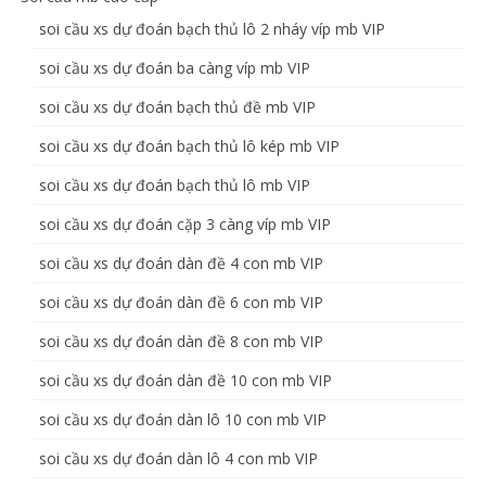
soi cầu xs dự đoán bạch thủ lô 2 nháy víp mb VIP
soi cầu xs dự đoán ba càng víp mb VIP
soi cầu xs dự đoán bạch thủ đề mb VIP
soi cầu xs dự đoán bạch thủ lô kép mb VIP
soi cầu xs dự đoán bạch thủ lô mb VIP
soi cầu xs dự đoán cặp 3 càng víp mb VIP
soi cầu xs dự đoán dàn đề 4 con mb VIP
soi cầu xs dự đoán dàn đề 6 con mb VIP
soi cầu xs dự đoán dàn đề 8 con mb VIP
soi cầu xs dự đoán dàn đề 10 con mb VIP
soi cầu xs dự đoán dàn lô 10 con mb VIP
soi cầu xs dự đoán dàn lô 4 con mb VIP