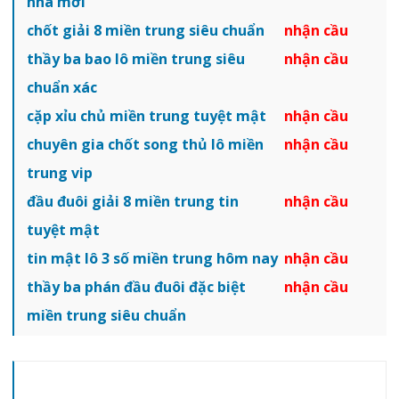
nhà mới
chốt giải 8 miền trung siêu chuẩn
nhận cầu
thầy ba bao lô miền trung siêu
nhận cầu
chuẩn xác
cặp xỉu chủ miền trung tuyệt mật
nhận cầu
chuyên gia chốt song thủ lô miền
nhận cầu
trung vip
đầu đuôi giải 8 miền trung tin
nhận cầu
tuyệt mật
tin mật lô 3 số miền trung hôm nay
nhận cầu
thầy ba phán đầu đuôi đặc biệt
nhận cầu
miền trung siêu chuẩn