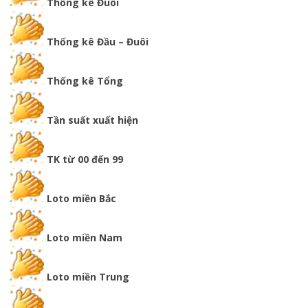
Thống kê Đuôi
Thống kê Đầu – Đuôi
Thống kê Tổng
Tần suất xuất hiện
TK từ 00 đến 99
Loto miền Bắc
Loto miền Nam
Loto miền Trung