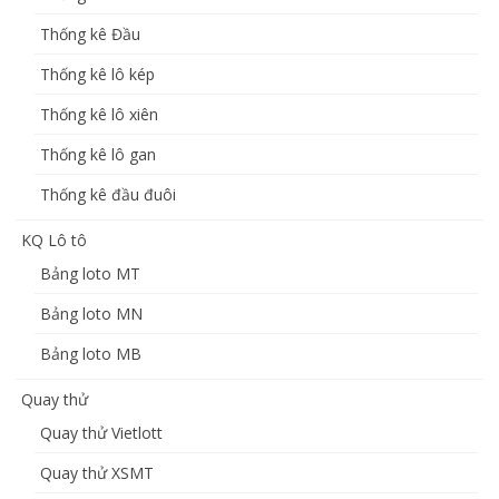
Thống kê Đầu
Thống kê lô kép
Thống kê lô xiên
Thống kê lô gan
Thống kê đầu đuôi
KQ Lô tô
Bảng loto MT
Bảng loto MN
Bảng loto MB
Quay thử
Quay thử Vietlott
Quay thử XSMT