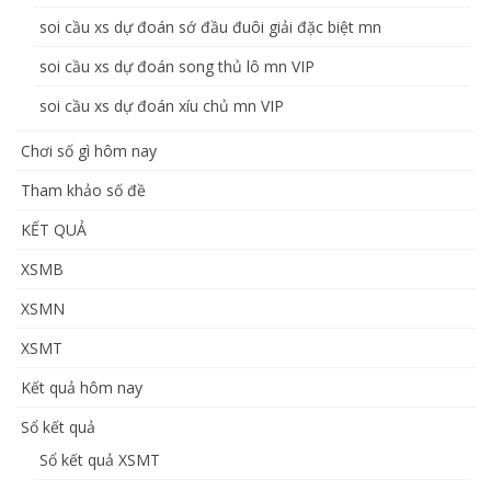
soi cầu xs dự đoán sớ đầu đuôi giải đặc biệt mn
soi cầu xs dự đoán song thủ lô mn VIP
soi cầu xs dự đoán xíu chủ mn VIP
Chơi số gì hôm nay
Tham khảo số đề
KẾT QUẢ
XSMB
XSMN
XSMT
Kết quả hôm nay
Sổ kết quả
Sổ kết quả XSMT