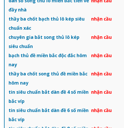
dàn số song thủ lô miền bắc tiền về
nhận cầu
đầy nhà
thầy ba chốt bạch thủ lô kép siêu
nhận cầu
chuẩn xác
chuyên gia bắt song thủ lô kép
nhận cầu
siêu chuẩn
bạch thủ đề miền bắc độc đắc hôm
nhận cầu
nay
thầy ba chốt song thủ đề miền bắc
nhận cầu
hôm nay
tin siêu chuẩn bắt dàn đề 4 số miền
nhận cầu
bắc víp
tin siêu chuẩn bắt dàn đề 6 số miền
nhận cầu
bắc víp