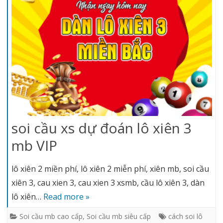
soi cầu xs dự đoán lô xiên 3
mb VIP
lô xiên 2 miền phí, lô xiên 2 miễn phí, xiên mb, soi cầu
xiên 3, cau xien 3, cau xien 3 xsmb, cầu lô xiên 3, dàn
lô xiên…
Read more »
Soi cầu mb cao cấp
,
Soi cầu mb siêu cấp
cách soi lô