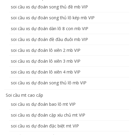
soi cầu xs dự đoán song thủ đề mb VIP
soi cầu xs dự đoán song thủ lô kép mb VIP
soi cầu xs dự đoán dàn lô 8 con mb VIP
soi cầu xs dự đoán đề đầu đuôi mb VIP
soi cầu xs dự đoán lô xiên 2 mb VIP
soi cầu xs dự đoán lô xiên 3 mb VIP
soi cầu xs dự đoán lô xiên 4 mb VIP
soi cầu xs dự đoán song thủ lô mb VIP
Soi cầu mt cao cấp
soi cầu xs dự đoán bao lô mt VIP
soi cầu xs dự đoán cặp xíu chủ mt VIP
soi cầu xs dự đoán đặc biệt mt VIP