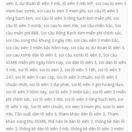
xiên 3
,
dự đoán lô xiên 3 mb
,
lô xiên 3 mb VIP
,
soi cau lo xien 3
mien bac xsmb
,
soi cau lo xien 3 mien phi
,
soi cầu lô xiên 3
rồng bạch kim
,
soi cầu lô xiên 3 rồng bạch kim miễn phí
,
soi
cầu lô xiên 3 xsmb
,
soi cau lo xien mb
,
soi cầu miền bắc
,
Soi
cầu miễn phí 888
,
Soi cầu Rồng Bạch Kim miễn phí chính xác
,
soi cầu song thủ khung 3 ngày mb
,
soi cầu xiên 3 miền bắc
,
soi cầu xiên 3 miền bắc hôm nay
,
soi cầu xs dự đoán lô xiên 3
,
soi cau xsmb dàn lô xiên 3
,
soi cầu xsmb lô xiên 3
,
Soi cầu
XSMB miễn phí ngày hôm nay
,
soi dàn lô xiên 3
,
soi dàn lô xiên
3 mb
,
soi lô xiên
,
soi lo xien 3
,
soi lô xiên 3 18h
,
soi lô xiên 3
247
,
soi lô xiên 3 cao cấp
,
Soi lô xiên 3 chuẩn
,
soi lô xiên 3
chuẩn nhất
,
soi lô xiên 3 đại phát
,
soi lô xiên 3 giờ hoàng đạo
,
soi lô xiên 3 hôm nay
,
soi lô xiên 3 miền bắc
,
soi lô xiên 3 miễn
phí chính xác
,
soi lô xiên 3 rbk
,
soi lô xiên 3 rồng bạch kim
,
soi
lô xiên 3 víp
,
Soi lô xiên chuẩn
,
soi xien 3 mien phi
,
ssoi lo xien
mb
,
Tần suất dàn lô xiên 3
,
tham khảo dàn lô xiên 3
,
Tham
khảo song thu XSMB
,
thế nào là dàn lô xiên 3
,
thống kê dàn lô
xiên 3
,
thống kê dàn lô xiên 3 mb
,
thống kê dàn lô xiên 3 miền