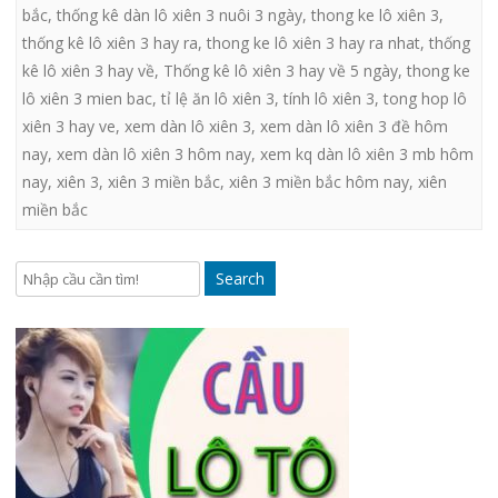
bắc
,
thống kê dàn lô xiên 3 nuôi 3 ngày
,
thong ke lô xiên 3
,
thống kê lô xiên 3 hay ra
,
thong ke lô xiên 3 hay ra nhat
,
thống
kê lô xiên 3 hay về
,
Thống kê lô xiên 3 hay về 5 ngày
,
thong ke
lô xiên 3 mien bac
,
tỉ lệ ăn lô xiên 3
,
tính lô xiên 3
,
tong hop lô
xiên 3 hay ve
,
xem dàn lô xiên 3
,
xem dàn lô xiên 3 đề hôm
nay
,
xem dàn lô xiên 3 hôm nay
,
xem kq dàn lô xiên 3 mb hôm
nay
,
xiên 3
,
xiên 3 miền bắc
,
xiên 3 miền bắc hôm nay
,
xiên
miền bắc
Search