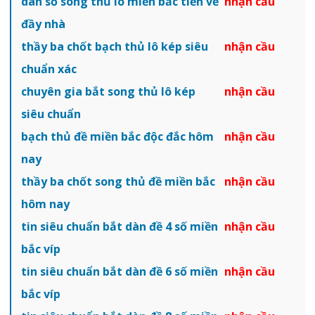
dàn số song thủ lô miền bắc tiền về
nhận cầu
đầy nhà
thầy ba chốt bạch thủ lô kép siêu
nhận cầu
chuẩn xác
chuyên gia bắt song thủ lô kép
nhận cầu
siêu chuẩn
bạch thủ đề miền bắc độc đắc hôm
nhận cầu
nay
thầy ba chốt song thủ đề miền bắc
nhận cầu
hôm nay
tin siêu chuẩn bắt dàn đề 4 số miền
nhận cầu
bắc víp
tin siêu chuẩn bắt dàn đề 6 số miền
nhận cầu
bắc víp