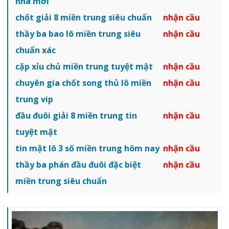
nhà mới
chốt giải 8 miền trung siêu chuẩn
nhận cầu
thầy ba bao lô miền trung siêu
nhận cầu
chuẩn xác
cặp xỉu chủ miền trung tuyệt mật
nhận cầu
chuyên gia chốt song thủ lô miền
nhận cầu
trung vip
đầu đuôi giải 8 miền trung tin
nhận cầu
tuyệt mật
tin mật lô 3 số miền trung hôm nay
nhận cầu
thầy ba phán đầu đuôi đặc biệt
nhận cầu
miền trung siêu chuẩn