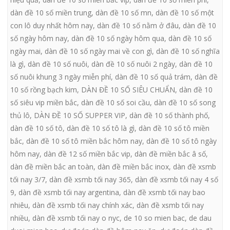
dàn đề 10 số miền trung
,
dàn đề 10 số mn
,
dàn đề 10 số một
con lô duy nhất hôm nay
,
dàn đề 10 số nằm ở đâu
,
dàn đề 10
số ngày hôm nay
,
dàn đề 10 số ngày hôm qua
,
dàn đề 10 số
ngày mai
,
dàn đề 10 số ngày mai về con gì
,
dàn đề 10 số nghĩa
là gì
,
dàn đề 10 số nuôi
,
dàn đề 10 số nuôi 2 ngày
,
dàn đề 10
số nuôi khung 3 ngày miễn phí
,
dàn đề 10 số quả trám
,
dàn đề
10 số rồng bạch kim
,
DÀN ĐỀ 10 SỐ SIÊU CHUẨN
,
dàn đề 10
số siêu vip miền bắc
,
dàn đề 10 số soi cầu
,
dàn đề 10 số song
thủ lô
,
DÀN ĐỀ 10 SỐ SUPPER VIP
,
dàn đề 10 số thành phố
,
dàn đề 10 số tô
,
dàn đề 10 số tô là gì
,
dàn đề 10 số tô miền
bắc
,
dàn đề 10 số tô miền bắc hôm nay
,
dàn đề 10 số tô ngày
hôm nay
,
dàn đề 12 số miền bắc vip
,
dàn đề miền bắc â số
,
dàn đề miền bắc an toàn
,
dàn đề miền bắc inox
,
dàn đề xsmb
tối nay 3/7
,
dàn đề xsmb tối nay 365
,
dàn đề xsmb tối nay 4 số
9
,
dàn đề xsmb tối nay argentina
,
dàn đề xsmb tối nay bao
nhiêu
,
dàn đề xsmb tối nay chính xác
,
dàn đề xsmb tối nay
nhiều
,
dàn đề xsmb tối nay o nyc
,
de 10 so mien bac
,
de dau