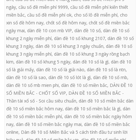
ngày
,
cầu số đề miễn phí 9999
,
cầu số đề miễn phí kiến thiết
miền bắc
,
cầu số đề miễn phí ok
,
cho số lô đề miễn phí
,
cho
xin số đề hôm nay
,
chốt số đề hôm nay
,
chốt số đề miền bắc
ngày mai
,
dàn đề 10 con mb VIP
,
dàn đề 10 số
,
dàn đề 10 số
khung 2 ngày miễn phí
,
dàn đề 10 số khung 2107
,
dàn đề 10 số
khung 3 ngày
,
dàn đề 10 số khung 3 ngày chuẩn
,
dàn đề 10 số
khung 3 ngày miễn phí
,
dàn đề 10 số khung 3 ngày rồng bạch
kim
,
dàn đề 10 số khung 5 ngày
,
dàn đề 10 số là gì
,
dàn đề 10
số là giải mấy
,
dàn đề 10 số là giải nào
,
dàn đề 10 số là ntn
,
dàn đề 10 số là sao
,
dàn đề 10 số lót là gì
,
dàn đề 10 số mb
,
dàn đề 10 số mb mien phi
,
dàn đề 10 số miền bắc
,
DÀN ĐỀ 10
SỐ MIỀN BẮC - CHỐT SỐ VIP
,
DÀN ĐỀ 10 SỐ MIỀN BẮC -
Thần tài xổ số - Soi cầu siêu chuẩn
,
dàn đề 10 số miền bắc dàn
đề 10 số miền bắc hôm nay
,
dàn đề 10 số miền bắc là gì
,
dàn
đề 10 số miền bắc miễn phí
,
dàn đề 10 số miền bắc ngày hôm
nay
,
dàn đề 10 số miền bắc ngày mai
,
dàn đề 10 số miền bắc
online
,
Dàn đề 10 số Miền Bắc và 5 cách tính đầu tư sinh lời
hiệu quả
,
dàn đề 10 số miền bắc vip
,
dàn đề 10 số miễn phí
,