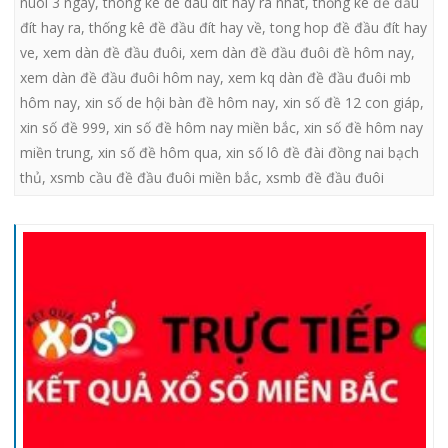
nuôi 3 ngày
,
thong ke de dau dit hay ra nhat
,
thống kê đề đầu
đít hay ra
,
thống kê đề đầu đít hay về
,
tong hop đề đầu đít hay
ve
,
xem dàn đề đầu đuôi
,
xem dàn đề đầu đuôi đề hôm nay
,
xem dàn đề đầu đuôi hôm nay
,
xem kq dàn đề đầu đuôi mb
hôm nay
,
xin số de hội bàn đề hôm nay
,
xin số đề 12 con giáp
,
xin số đề 999
,
xin số đề hôm nay miền bắc
,
xin số đề hôm nay
miền trung
,
xin số đề hôm qua
,
xin số lô đề đài đồng nai bạch
thủ
,
xsmb cầu đề đầu đuôi miền bắc
,
xsmb đề đầu đuôi