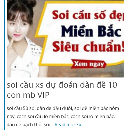
soi cầu xs dự đoán dàn đề 10
con mb VIP
soi cầu 50 số, dàn de đầu đuôi, soi đề miền bắc hôm
nay, cách soi cầu lô miền bắc, cách soi lô miền bắc,
dàn de bạch thủ, soi…
Read more »