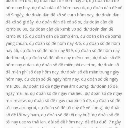
duoi mien bac
,
dự đoán dàn đề hôm nay ăn
,
dự đoán dàn đề
hôm nay hay
,
dự đoán dàn đề hôm nay ok
,
dự đoán dàn đề xổ
số 9 ngày
,
dự đoán dàn đề xổ số euro hôm nay
,
dự đoán dàn
đề xổ số gì đây
,
dự đoán dàn đề xổ số ơi
,
dự đoán dàn đề
xsmb 00 00
,
dự đoán dàn đề xsmb 80 số
,
dự đoán dàn đề
xsmb 90 số
,
dự đoán dàn đề xsmb ênh
,
dự đoán dàn đề xsmb
yang chuẩn
,
dự đoán số đề hôm nay 4/6
,
dự đoán số đề hôm
nay 56
,
dự đoán số đề hôm nay 999
,
dự đoán số đề hôm nay
dortmund
,
dự đoán số đề hôm nay miền nam
,
dự đoán số đề
hôm nay ơ dau
,
dự đoán số đề miễn phí everton
,
dự đoán số
đề miễn phí số đẹp hôm nay
,
dự đoán số đề miền trung ngày
hôm nay
,
dự đoán số đề ngày hôm nay
,
dự đoán số đề ngày
mai 206
,
dự đoán số đề ngày mai âm dương
,
dự đoán số đề
ngày mai lai
,
dự đoán số đề ngày mai liêu
,
dự đoán số đề ngày
mai review
,
dự đoán số đề ngày mai xin số đề
,
dự đoán số đề
tối nay atrungroi
,
dự đoán số đề tối nay đề về con gì
,
dự đoán
số đề tối nay ham
,
dự đoán số đề tối nay huế
,
dự đoán số đề
tối nay uae vs thái lan
,
đài số đề hôm nay
,
đề đầu đuôi 7 ngày