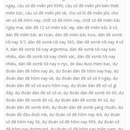
ngày
,
cầu số đề miễn phí 9999
,
cầu số đề miễn phí kiến thiết
miền bắc
,
cầu số đề miễn phí ok
,
cho số lô đề miễn phí
,
cho
xin số đề hôm nay
,
chốt số đề hôm nay
,
chốt số đề miền bắc
ngày mai
,
dàn đề 12 số miền bắc vip
,
dàn đề miền bắc â số
,
dàn đề miền bắc an toàn
,
dàn đề miền bắc inox
,
dàn đề xsmb
tối nay 3/7
,
dàn đề xsmb tối nay 365
,
dàn đề xsmb tối nay 4 số
9
,
dàn đề xsmb tối nay argentina
,
dàn đề xsmb tối nay bao
nhiêu
,
dàn đề xsmb tối nay chính xác
,
dàn đề xsmb tối nay
nhiều
,
dàn đề xsmb tối nay o nyc
,
de dau duoi mien bac
,
dự
đoán dàn đề hôm nay ăn
,
dự đoán dàn đề hôm nay hay
,
dự
đoán dàn đề hôm nay ok
,
dự đoán dàn đề xổ số 9 ngày
,
dự
đoán dàn đề xổ số euro hôm nay
,
dự đoán dàn đề xổ số gì
đây
,
dự đoán dàn đề xổ số ơi
,
dự đoán dàn đề xsmb 00 00
,
dự
đoán dàn đề xsmb 80 số
,
dự đoán dàn đề xsmb 90 số
,
dự
đoán dàn đề xsmb ênh
,
dự đoán dàn đề xsmb yang chuẩn
,
dự
đoán đề đầu đuôi mb
,
dự đoán số đề hôm nay 4/6
,
dự đoán
số đề hôm nay 56
,
dự đoán số đề hôm nay 999
,
dự đoán số
đề hôm nay dortmund
,
dự đoán số đề hôm nay miền nam
,
dự