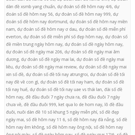
dàn đề xsmb yang chuẩn
,
dự đoán số đề hôm nay 4/6
,
dự
đoán số đề hôm nay 56
,
dự đoán số đề hôm nay 999
,
dự
đoán số đề hôm nay dortmund
,
dự đoán số đề hôm nay miền
nam
,
dự đoán số đề hôm nay ơ dau
,
dự đoán số đề miễn phí
everton
,
dự đoán số đề miễn phí số đẹp hôm nay
,
dự đoán số
đề miền trung ngày hôm nay
,
dự đoán số đề ngày hôm nay
,
dự đoán số đề ngày mai 206
,
dự đoán số đề ngày mai âm
dương
,
dự đoán số đề ngày mai lai
,
dự đoán số đề ngày mai
liêu
,
dự đoán số đề ngày mai review
,
dự đoán số đề ngày mai
xin số đề
,
dự đoán số đề tối nay atrungroi
,
dự đoán số đề tối
nay đề về con gì
,
dự đoán số đề tối nay ham
,
dự đoán số đề
tối nay huế
,
dự đoán số đề tối nay uae vs thái lan
,
đài số đề
hôm nay
,
đề đầu đuôi 7 ngày chưa ra
,
đề đầu đuôi 7 ngày
chưa về
,
đề đầu đuôi 999
,
ket qua lo de hom nay
,
lô đề đầu
đuôi
,
nuôi dàn đề 10 số khung 5 ngày miễn phí
,
số đề đẹp
ngày mai
,
số đề hôm nay 11 6
,
số đề hôm nay đà nẵng
,
số đề
hôm nay êm không
,
số đề hôm nay ông nội
,
số đề hôm nay
ông nội mày
,
số đề ngày hôm nay
,
số đề ngày mai 17/6
,
số đề