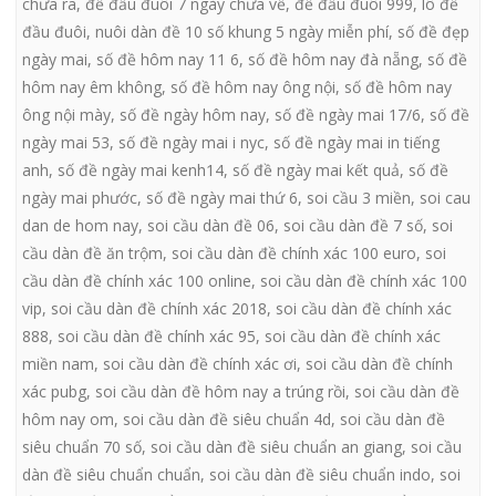
chưa ra
,
đề đầu đuôi 7 ngày chưa về
,
đề đầu đuôi 999
,
lô đề
đầu đuôi
,
nuôi dàn đề 10 số khung 5 ngày miễn phí
,
số đề đẹp
ngày mai
,
số đề hôm nay 11 6
,
số đề hôm nay đà nẵng
,
số đề
hôm nay êm không
,
số đề hôm nay ông nội
,
số đề hôm nay
ông nội mày
,
số đề ngày hôm nay
,
số đề ngày mai 17/6
,
số đề
ngày mai 53
,
số đề ngày mai i nyc
,
số đề ngày mai in tiếng
anh
,
số đề ngày mai kenh14
,
số đề ngày mai kết quả
,
số đề
ngày mai phước
,
số đề ngày mai thứ 6
,
soi cầu 3 miền
,
soi cau
dan de hom nay
,
soi cầu dàn đề 06
,
soi cầu dàn đề 7 số
,
soi
cầu dàn đề ăn trộm
,
soi cầu dàn đề chính xác 100 euro
,
soi
cầu dàn đề chính xác 100 online
,
soi cầu dàn đề chính xác 100
vip
,
soi cầu dàn đề chính xác 2018
,
soi cầu dàn đề chính xác
888
,
soi cầu dàn đề chính xác 95
,
soi cầu dàn đề chính xác
miền nam
,
soi cầu dàn đề chính xác ơi
,
soi cầu dàn đề chính
xác pubg
,
soi cầu dàn đề hôm nay a trúng rồi
,
soi cầu dàn đề
hôm nay om
,
soi cầu dàn đề siêu chuẩn 4d
,
soi cầu dàn đề
siêu chuẩn 70 số
,
soi cầu dàn đề siêu chuẩn an giang
,
soi cầu
dàn đề siêu chuẩn chuẩn
,
soi cầu dàn đề siêu chuẩn indo
,
soi