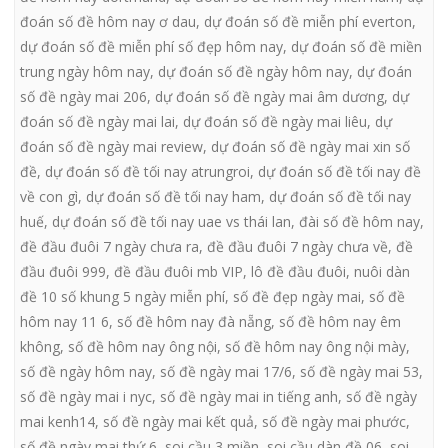
đoán số đề hôm nay ơ dau
,
dự đoán số đề miễn phí everton
,
dự đoán số đề miễn phí số đẹp hôm nay
,
dự đoán số đề miền
trung ngày hôm nay
,
dự đoán số đề ngày hôm nay
,
dự đoán
số đề ngày mai 206
,
dự đoán số đề ngày mai âm dương
,
dự
đoán số đề ngày mai lai
,
dự đoán số đề ngày mai liêu
,
dự
đoán số đề ngày mai review
,
dự đoán số đề ngày mai xin số
đề
,
dự đoán số đề tối nay atrungroi
,
dự đoán số đề tối nay đề
về con gì
,
dự đoán số đề tối nay ham
,
dự đoán số đề tối nay
huế
,
dự đoán số đề tối nay uae vs thái lan
,
đài số đề hôm nay
,
đề đầu đuôi 7 ngày chưa ra
,
đề đầu đuôi 7 ngày chưa về
,
đề
đầu đuôi 999
,
đề đầu đuôi mb VIP
,
lô đề đầu đuôi
,
nuôi dàn
đề 10 số khung 5 ngày miễn phí
,
số đề đẹp ngày mai
,
số đề
hôm nay 11 6
,
số đề hôm nay đà nẵng
,
số đề hôm nay êm
không
,
số đề hôm nay ông nội
,
số đề hôm nay ông nội mày
,
số đề ngày hôm nay
,
số đề ngày mai 17/6
,
số đề ngày mai 53
,
số đề ngày mai i nyc
,
số đề ngày mai in tiếng anh
,
số đề ngày
mai kenh14
,
số đề ngày mai kết quả
,
số đề ngày mai phước
,
số đề ngày mai thứ 6
,
soi cầu 3 miền
,
soi cầu dàn đề 06
,
soi