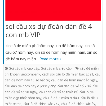
soi cầu xs dự đoán dàn đề 4
con mb VIP
xin số de miễn phí hôm nay, xin đề hôm nay, xin số
cầu cơ hôm nay, xin số de hôm nay miền nam, xin số
đề hôm nay miền…
Read more »
Soi cầu mb cao cấp
,
Soi cầu mb siêu cấp
các đề miễn
phí khoản vietcombank
,
cách soi cầu lô đề miền bắc 2021
,
cầu
dàn đề hôm nay 10 số bất tử
,
cầu dàn đề hôm nay bắc ngày
,
cầu dàn đề hôm nay o jersey city
,
cầu dàn đề xổ số 7 số
,
cầu
dàn đề xổ số 90 ngày
,
cầu dàn đề xổ số thiết kế
,
cầu lô đề 3
miền đẹp nhất hôm nay
,
cầu lô đề 3 miền ơ đâu
,
cầu lô đề 3
miền xsmb
,
cầu lô đề chính xác 247
,
cầu lô đề chính xác ây
,