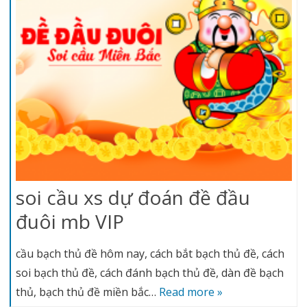
soi cầu xs dự đoán đề đầu
đuôi mb VIP
cầu bạch thủ đề hôm nay, cách bắt bạch thủ đề, cách
soi bạch thủ đề, cách đánh bạch thủ đề, dàn đề bạch
thủ, bạch thủ đề miền bắc…
Read more »