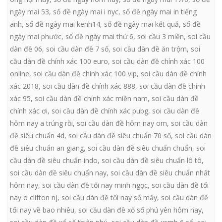
ngày mai 53
,
số đề ngày mai i nyc
,
số đề ngày mai in tiếng
anh
,
số đề ngày mai kenh14
,
số đề ngày mai kết quả
,
số đề
ngày mai phước
,
số đề ngày mai thứ 6
,
soi cầu 3 miền
,
soi cầu
dàn đề 06
,
soi cầu dàn đề 7 số
,
soi cầu dàn đề ăn trộm
,
soi
cầu dàn đề chính xác 100 euro
,
soi cầu dàn đề chính xác 100
online
,
soi cầu dàn đề chính xác 100 vip
,
soi cầu dàn đề chính
xác 2018
,
soi cầu dàn đề chính xác 888
,
soi cầu dàn đề chính
xác 95
,
soi cầu dàn đề chính xác miền nam
,
soi cầu dàn đề
chính xác ơi
,
soi cầu dàn đề chính xác pubg
,
soi cầu dàn đề
hôm nay a trúng rồi
,
soi cầu dàn đề hôm nay om
,
soi cầu dàn
đề siêu chuẩn 4d
,
soi cầu dàn đề siêu chuẩn 70 số
,
soi cầu dàn
đề siêu chuẩn an giang
,
soi cầu dàn đề siêu chuẩn chuẩn
,
soi
cầu dàn đề siêu chuẩn indo
,
soi cầu dàn đề siêu chuẩn lô tô
,
soi cầu dàn đề siêu chuẩn nay
,
soi cầu dàn đề siêu chuẩn nhất
hôm nay
,
soi cầu dàn đề tối nay minh ngọc
,
soi cầu dàn đề tối
nay o clifton nj
,
soi cầu dàn đề tối nay số mấy
,
soi cầu dàn đề
tối nay về bao nhiêu
,
soi cầu dàn đề xổ số phú yên hôm nay
,