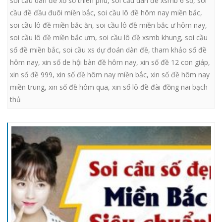
soi cầu dàn đề xổ số thiên phú
,
soi cầu dàn đề xsmb 6 số
,
soi
cầu đề đầu đuôi miền bắc
,
soi cầu lô đề hôm nay miền bắc
,
soi cầu lô đề miền bắc ăn
,
soi cầu lô đề miền bắc ư hôm nay
,
soi cầu lô đề miền bắc ưm
,
soi cầu lô đề xsmb khung
,
soi cầu
số đề miền bắc
,
soi cầu xs dự đoán dàn đề
,
tham khảo số đề
hôm nay
,
xin số de hội bàn đề hôm nay
,
xin số đề 12 con giáp
,
xin số đề 999
,
xin số đề hôm nay miền bắc
,
xin số đề hôm nay
miền trung
,
xin số đề hôm qua
,
xin số lô đề đài đồng nai bạch
thủ