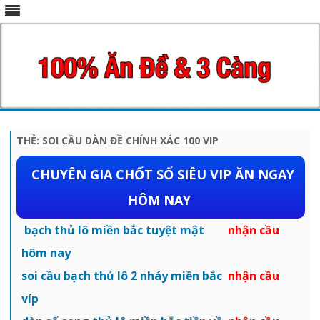
Skip
to
content
THẺ:
SOI CẦU DÀN ĐỀ CHÍNH XÁC 100 VIP
CHUYÊN GIA CHỐT SỐ SIÊU VIP ĂN NGAY
HÔM NAY
bạch thủ lô miền bắc tuyệt mật
nhận cầu
hôm nay
soi cầu bạch thủ lô 2 nháy miền bắc
nhận cầu
víp