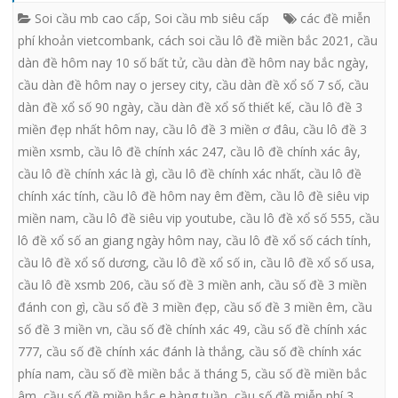
Soi cầu mb cao cấp
,
Soi cầu mb siêu cấp
các đề miễn
phí khoản vietcombank
,
cách soi cầu lô đề miền bắc 2021
,
cầu
dàn đề hôm nay 10 số bất tử
,
cầu dàn đề hôm nay bắc ngày
,
cầu dàn đề hôm nay o jersey city
,
cầu dàn đề xổ số 7 số
,
cầu
dàn đề xổ số 90 ngày
,
cầu dàn đề xổ số thiết kế
,
cầu lô đề 3
miền đẹp nhất hôm nay
,
cầu lô đề 3 miền ơ đâu
,
cầu lô đề 3
miền xsmb
,
cầu lô đề chính xác 247
,
cầu lô đề chính xác ây
,
cầu lô đề chính xác là gì
,
cầu lô đề chính xác nhất
,
cầu lô đề
chính xác tính
,
cầu lô đề hôm nay êm đềm
,
cầu lô đề siêu vip
miền nam
,
cầu lô đề siêu vip youtube
,
cầu lô đề xổ số 555
,
cầu
lô đề xổ số an giang ngày hôm nay
,
cầu lô đề xổ số cách tính
,
cầu lô đề xổ số dương
,
cầu lô đề xổ số in
,
cầu lô đề xổ số usa
,
cầu lô đề xsmb 206
,
cầu số đề 3 miền anh
,
cầu số đề 3 miền
đánh con gì
,
cầu số đề 3 miền đẹp
,
cầu số đề 3 miền êm
,
cầu
số đề 3 miền vn
,
cầu số đề chính xác 49
,
cầu số đề chính xác
777
,
cầu số đề chính xác đánh là thắng
,
cầu số đề chính xác
phía nam
,
cầu số đề miền bắc ă tháng 5
,
cầu số đề miền bắc
âm
,
cầu số đề miền bắc e hàng tuần
,
cầu số đề miễn phí 3