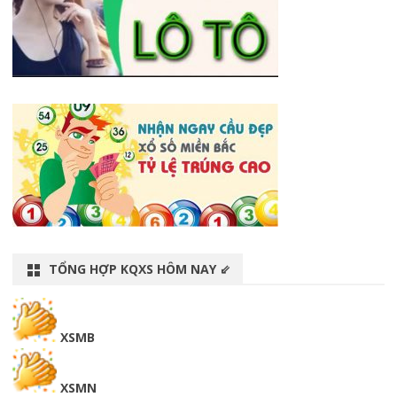
TỔNG HỢP KQXS HÔM NAY ⇙
XSMB
XSMN