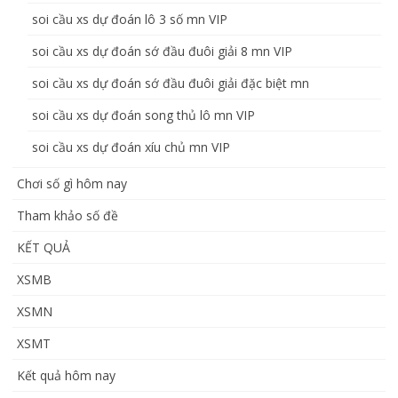
soi cầu xs dự đoán lô 3 số mn VIP
soi cầu xs dự đoán sớ đầu đuôi giải 8 mn VIP
soi cầu xs dự đoán sớ đầu đuôi giải đặc biệt mn
soi cầu xs dự đoán song thủ lô mn VIP
soi cầu xs dự đoán xíu chủ mn VIP
Chơi số gì hôm nay
Tham khảo số đề
KẾT QUẢ
XSMB
XSMN
XSMT
Kết quả hôm nay