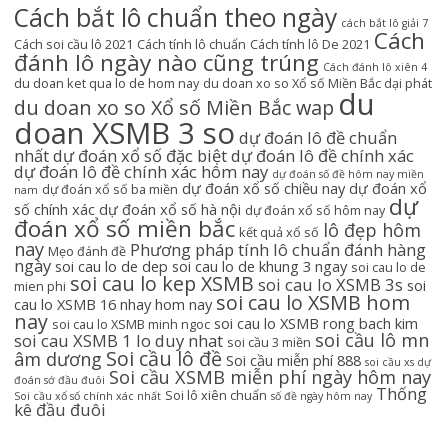
Cách bắt lô chuẩn theo ngày
cách bắt lô giải 7
Cách
Cách soi cầu lô 2021
Cách tính lô chuẩn
Cách tính lô De 2021
đánh lô ngày nào cũng trúng
Cách đánh lô xiên 4
du doan ket qua lo de hom nay
du doan xo so Xổ số Miền Bắc dại phát
du
du doan xo so Xổ số Miền Bắc wap
doan XSMB 3 so
dự đoán lô đề chuẩn
nhất dự đoán xổ số đặc biệt
dự đoán lô đề chính xác
dự đoán lô đề chính xác hôm nay
dự đoán số đề hôm nay miền
dự đoán xổ số chiều nay
dự đoán xổ
dự đoán xổ số ba miền
nam
dự
số chính xác
dự đoán xổ số hà nội
dự đoán xổ số hôm nay
đoán xổ số miền bắc
lô đẹp hôm
kết quả xổ số
nay
Phương pháp tính lô chuẩn đánh hàng
Mẹo đánh đề
ngày
soi cau lo de dep
soi cau lo de khung 3 ngay
soi cau lo de
soi cau lo kep XSMB
soi cau lo XSMB 3s
soi
mien phi
soi cau lo XSMB hom
cau lo XSMB 16 nhay hom nay
nay
soi cau lo XSMB rong bach kim
soi cau lo XSMB minh ngoc
soi cầu lô mn
soi cau XSMB 1 lo duy nhat
soi cầu 3 miền
Soi cầu lô đề
âm dương
Soi cầu miễn phí 888
soi cầu xs dự
Soi cầu XSMB miễn phí ngày hôm nay
đoán sớ đầu đuôi
Thống
Soi lô xiên chuẩn
Soi cầu xổ số chính xác nhất
số đề ngày hôm nay
kê đầu đuôi