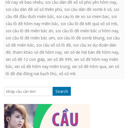
tối nay về bao nhiêu
,
soi cầu dàn đề xổ số phú yên hôm nay
,
soi cầu dàn đề xổ số thiên phú
,
soi cầu dàn đề xsmb 6 số
,
soi
cầu đề đầu đuôi miền bắc
,
soi cau lo de xo so mien bac
,
soi
cầu lô đề hôm nay miền bắc
,
soi cầu lô đề kết quả xổ số mb
,
soi cầu lô đề miền bắc ăn
,
soi cầu lô đề miền bắc ư hôm nay
,
soi cầu lô đề miền bắc ưm
,
soi cầu lô đề xsmb khung
,
soi cầu
số đề miền bắc
,
soi cầu xổ số lô đề
,
soi cầu xs dự đoán dàn
đề
,
tham khảo số đề hôm nay
,
xin số de hội bàn đề hôm nay
,
xin số đề 12 con giáp
,
xin số đề 999
,
xin số đề hôm nay miền
bắc
,
xin số đề hôm nay miền trung
,
xin số đề hôm qua
,
xin số
lô đề đài đồng nai bạch thủ
,
xổ số mb
Search