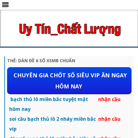
Skip
to
content
THẺ:
DÀN ĐỀ 6 SỐ XSMB CHUẨN
CHUYÊN GIA CHỐT SỐ SIÊU VIP ĂN NGAY
HÔM NAY
bạch thủ lô miền bắc tuyệt mật
nhận cầu
hôm nay
soi cầu bạch thủ lô 2 nháy miền bắc
nhận cầu
víp