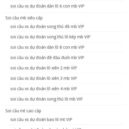
soi cầu xs dự đoán dàn lô 6 con mb VIP
Soi cầu mb siêu cấp
soi cầu xs dự đoán song thủ đề mb VIP
soi cầu xs dự đoán song thủ lô kép mb VIP
soi cầu xs dự đoán dàn lô 8 con mb VIP
soi cầu xs dự đoán đề đầu đuôi mb VIP
soi cầu xs dự đoán lô xiên 2 mb VIP
soi cầu xs dự đoán lô xiên 3 mb VIP
soi cầu xs dự đoán lô xiên 4 mb VIP
soi cầu xs dự đoán song thủ lô mb VIP
Soi cầu mt cao cấp
soi cầu xs dự đoán bao lô mt VIP