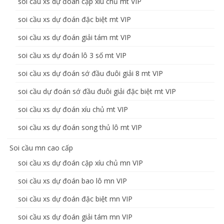
soi cầu xs dự đoán cặp xíu chủ mt VIP
soi cầu xs dự đoán đặc biệt mt VIP
soi cầu xs dự đoán giải tám mt VIP
soi cầu xs dự đoán lô 3 số mt VIP
soi cầu xs dự đoán sớ đầu đuôi giải 8 mt VIP
soi cầu dự đoán sớ đầu đuôi giải đặc biệt mt VIP
soi cầu xs dự đoán xíu chủ mt VIP
soi cầu xs dự đoán song thủ lô mt VIP
Soi cầu mn cao cấp
soi cầu xs dự đoán cặp xíu chủ mn VIP
soi cầu xs dự đoán bao lô mn VIP
soi cầu xs dự đoán đặc biệt mn VIP
soi cầu xs dự đoán giải tám mn VIP