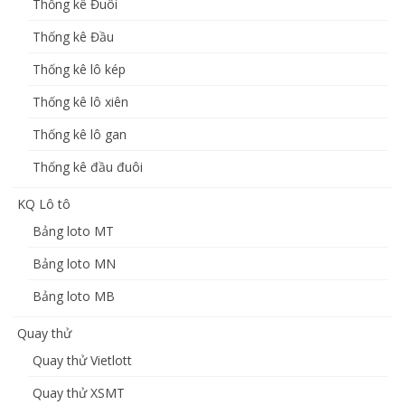
Thống kê Đuôi
Thống kê Đầu
Thống kê lô kép
Thống kê lô xiên
Thống kê lô gan
Thống kê đầu đuôi
KQ Lô tô
Bảng loto MT
Bảng loto MN
Bảng loto MB
Quay thử
Quay thử Vietlott
Quay thử XSMT