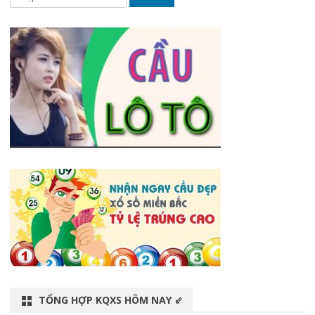
TỔNG HỢP KQXS HÔM NAY ⇙