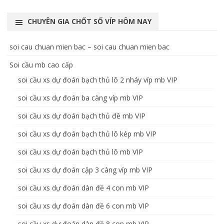
for:
CHUYÊN GIA CHỐT SỐ VÍP HÔM NAY
soi cau chuan mien bac – soi cau chuan mien bac
Soi cầu mb cao cấp
soi cầu xs dự đoán bạch thủ lô 2 nháy víp mb VIP
soi cầu xs dự đoán ba càng víp mb VIP
soi cầu xs dự đoán bạch thủ đề mb VIP
soi cầu xs dự đoán bạch thủ lô kép mb VIP
soi cầu xs dự đoán bạch thủ lô mb VIP
soi cầu xs dự đoán cặp 3 càng víp mb VIP
soi cầu xs dự đoán dàn đề 4 con mb VIP
soi cầu xs dự đoán dàn đề 6 con mb VIP
soi cầu xs dự đoán dàn đề 8 con mb VIP