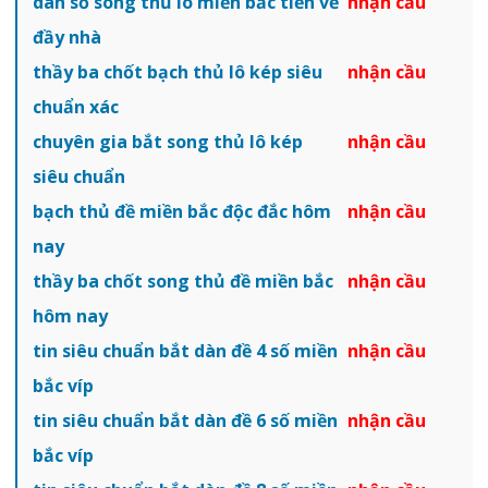
dàn số song thủ lô miền bắc tiền về
nhận cầu
đầy nhà
thầy ba chốt bạch thủ lô kép siêu
nhận cầu
chuẩn xác
chuyên gia bắt song thủ lô kép
nhận cầu
siêu chuẩn
bạch thủ đề miền bắc độc đắc hôm
nhận cầu
nay
thầy ba chốt song thủ đề miền bắc
nhận cầu
hôm nay
tin siêu chuẩn bắt dàn đề 4 số miền
nhận cầu
bắc víp
tin siêu chuẩn bắt dàn đề 6 số miền
nhận cầu
bắc víp