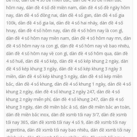
hôm nay
,
dàn đề 4 số đề miền nam
,
dàn đề 4 số đề ngày hôm
nay
,
dàn đề 4 số đồng nai
,
dàn đề 4 số gan
,
dàn đề 4 số gia
100k
,
dàn đề 4 số gia lai
,
dàn đề 4 số hai nháy
,
dàn đề 4 số
hnay
,
dàn đề 4 số hôm nay
,
dàn đề 4 số hôm nay là con gì
,
dàn đề 4 số hôm nay miền nam
,
dàn đề 4 số hôm nay mn
,
dàn
đề 4 số hôm nay ra con gì
,
dàn đề 4 số hôm nay về bao nhiêu
,
dàn đề 4 số hôm nay về con gì
,
dàn đề 4 số hôm qua
,
dàn đề
4 số huế
,
dàn đề 4 số kép
,
dàn đề 4 số kép khung 2 ngày
,
dàn
đề 4 số kép khung 3 ngày
,
dàn đề 4 số kép khung 3 ngày 3
miền
,
dàn đề 4 số kép khung 5 ngày
,
dàn đề 4 số kép miền
bắc
,
dàn đề 4 số khung
,
dàn đề 4 số khung 1 ngày
,
dàn đề 4 số
khung 2 ngày
,
dàn đề 4 số khung 2 ngày 247
,
dàn đề 4 số
khung 2 ngày miễn phí
,
dàn đề 4 số khung 247
,
dàn đề 4 số
khung 3 ngày
,
dàn đề miền bắc â số
,
dàn đề miền bắc an toàn
,
dàn đề miền bắc inox
,
dàn đề xsmb tối nay 3/7
,
dàn đề xsmb
tối nay 365
,
dàn đề xsmb tối nay 4 số 9
,
dàn đề xsmb tối nay
argentina
,
dàn đề xsmb tối nay bao nhiêu
,
dàn đề xsmb tối nay