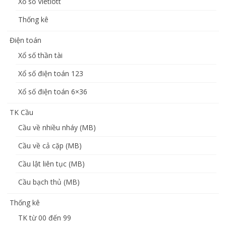
Xổ số Vietlott
Thống kê
Điện toán
Xổ số thần tài
Xổ số điện toán 123
Xổ số điện toán 6×36
TK Cầu
Cầu về nhiều nháy (MB)
Cầu về cả cặp (MB)
Cầu lật liên tục (MB)
Cầu bạch thủ (MB)
Thống kê
TK từ 00 đến 99