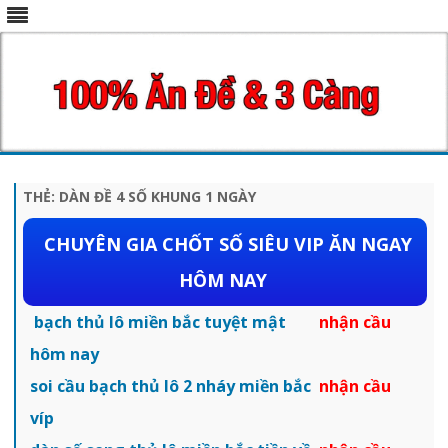
Skip
to
content
THẺ:
DÀN ĐỀ 4 SỐ KHUNG 1 NGÀY
CHUYÊN GIA CHỐT SỐ SIÊU VIP ĂN NGAY
HÔM NAY
bạch thủ lô miền bắc tuyệt mật
nhận cầu
hôm nay
soi cầu bạch thủ lô 2 nháy miền bắc
nhận cầu
víp