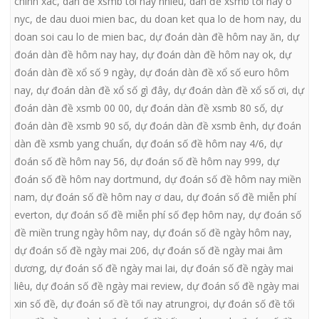
chính xác
,
dàn đề xsmb tối nay nhiều
,
dàn đề xsmb tối nay o
nyc
,
de dau duoi mien bac
,
du doan ket qua lo de hom nay
,
du
doan soi cau lo de mien bac
,
dự đoán dàn đề hôm nay ăn
,
dự
đoán dàn đề hôm nay hay
,
dự đoán dàn đề hôm nay ok
,
dự
đoán dàn đề xổ số 9 ngày
,
dự đoán dàn đề xổ số euro hôm
nay
,
dự đoán dàn đề xổ số gì đây
,
dự đoán dàn đề xổ số ơi
,
dự
đoán dàn đề xsmb 00 00
,
dự đoán dàn đề xsmb 80 số
,
dự
đoán dàn đề xsmb 90 số
,
dự đoán dàn đề xsmb ênh
,
dự đoán
dàn đề xsmb yang chuẩn
,
dự đoán số đề hôm nay 4/6
,
dự
đoán số đề hôm nay 56
,
dự đoán số đề hôm nay 999
,
dự
đoán số đề hôm nay dortmund
,
dự đoán số đề hôm nay miền
nam
,
dự đoán số đề hôm nay ơ dau
,
dự đoán số đề miễn phí
everton
,
dự đoán số đề miễn phí số đẹp hôm nay
,
dự đoán số
đề miền trung ngày hôm nay
,
dự đoán số đề ngày hôm nay
,
dự đoán số đề ngày mai 206
,
dự đoán số đề ngày mai âm
dương
,
dự đoán số đề ngày mai lai
,
dự đoán số đề ngày mai
liêu
,
dự đoán số đề ngày mai review
,
dự đoán số đề ngày mai
xin số đề
,
dự đoán số đề tối nay atrungroi
,
dự đoán số đề tối