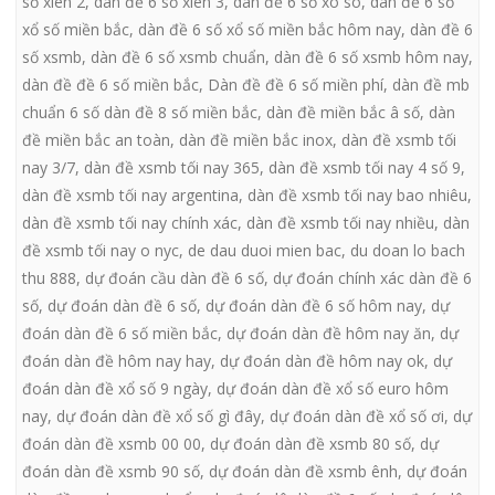
số xiên 2
,
dàn đề 6 số xiên 3
,
dàn đề 6 số xo so
,
dàn đề 6 số
xổ số miền bắc
,
dàn đề 6 số xổ số miền bắc hôm nay
,
dàn đề 6
số xsmb
,
dàn đề 6 số xsmb chuẩn
,
dàn đề 6 số xsmb hôm nay
,
dàn đề đề 6 số miền bắc
,
Dàn đề đề 6 số miền phí
,
dàn đề mb
chuẩn 6 số dàn đề 8 số miền bắc
,
dàn đề miền bắc â số
,
dàn
đề miền bắc an toàn
,
dàn đề miền bắc inox
,
dàn đề xsmb tối
nay 3/7
,
dàn đề xsmb tối nay 365
,
dàn đề xsmb tối nay 4 số 9
,
dàn đề xsmb tối nay argentina
,
dàn đề xsmb tối nay bao nhiêu
,
dàn đề xsmb tối nay chính xác
,
dàn đề xsmb tối nay nhiều
,
dàn
đề xsmb tối nay o nyc
,
de dau duoi mien bac
,
du doan lo bach
thu 888
,
dự đoán cầu dàn đề 6 số
,
dự đoán chính xác dàn đề 6
số
,
dự đoán dàn đề 6 số
,
dự đoán dàn đề 6 số hôm nay
,
dự
đoán dàn đề 6 số miền bắc
,
dự đoán dàn đề hôm nay ăn
,
dự
đoán dàn đề hôm nay hay
,
dự đoán dàn đề hôm nay ok
,
dự
đoán dàn đề xổ số 9 ngày
,
dự đoán dàn đề xổ số euro hôm
nay
,
dự đoán dàn đề xổ số gì đây
,
dự đoán dàn đề xổ số ơi
,
dự
đoán dàn đề xsmb 00 00
,
dự đoán dàn đề xsmb 80 số
,
dự
đoán dàn đề xsmb 90 số
,
dự đoán dàn đề xsmb ênh
,
dự đoán