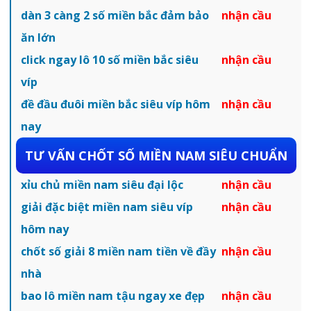
dàn 3 càng 2 số miền bắc đảm bảo
nhận cầu
ăn lớn
click ngay lô 10 số miền bắc siêu
nhận cầu
víp
đề đầu đuôi miền bắc siêu víp hôm
nhận cầu
nay
TƯ VẤN CHỐT SỐ MIỀN NAM SIÊU CHUẨN
xỉu chủ miền nam siêu đại lộc
nhận cầu
giải đặc biệt miền nam siêu víp
nhận cầu
hôm nay
chốt số giải 8 miền nam tiền về đầy
nhận cầu
nhà
bao lô miền nam tậu ngay xe đẹp
nhận cầu