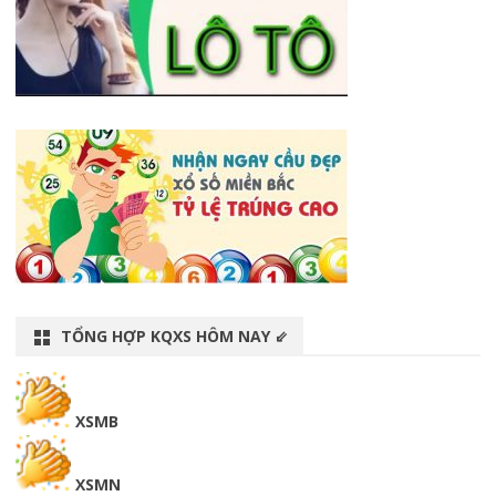
TỔNG HỢP KQXS HÔM NAY ⇙
XSMB
XSMN