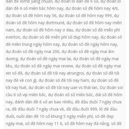
dàn đề xsmb yang chuẩn
,
dự đoán lô dàn đề 6 số
,
dự đoán lô
dàn đề 6 số miền bắc hôm nay
,
dự đoán số đề hôm nay 4/6
,
dự đoán số đề hôm nay 56
,
dự đoán số đề hôm nay 999
,
dự
đoán số đề hôm nay dortmund
,
dự đoán số đề hôm nay miền
nam
,
dự đoán số đề hôm nay ơ dau
,
dự đoán số đề miễn phí
everton
,
dự đoán số đề miễn phí số đẹp hôm nay
,
dự đoán số
đề miền trung ngày hôm nay
,
dự đoán số đề ngày hôm nay
,
dự đoán số đề ngày mai 206
,
dự đoán số đề ngày mai âm
dương
,
dự đoán số đề ngày mai lai
,
dự đoán số đề ngày mai
liêu
,
dự đoán số đề ngày mai review
,
dự đoán số đề ngày mai
xin số đề
,
dự đoán số đề tối nay atrungroi
,
dự đoán số đề tối
nay đề về con gì
,
dự đoán số đề tối nay ham
,
dự đoán số đề
tối nay huế
,
dự đoán số đề tối nay uae vs thái lan
,
Dự đoán soi
cầu 6 số vip miền bắc
,
dự đoán xổ số miền bắc
,
đài số đề hôm
nay
,
đánh dàn đề 6 số an bao nhiêu
,
đề đầu đuôi 7 ngày chưa
ra
,
đề đầu đuôi 7 ngày chưa về
,
đề đầu đuôi 999
,
lô đề đầu
đuôi
,
nuôi dàn đề 10 số khung 5 ngày miễn phí
,
số đề đẹp
ngày mai
,
số đề hôm nay 11 6
,
số đề hôm nay đà nẵng
,
số đề