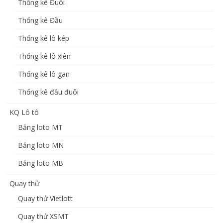
Thống kê Đuôi
Thống kê Đầu
Thống kê lô kép
Thống kê lô xiên
Thống kê lô gan
Thống kê đầu đuôi
KQ Lô tô
Bảng loto MT
Bảng loto MN
Bảng loto MB
Quay thử
Quay thử Vietlott
Quay thử XSMT