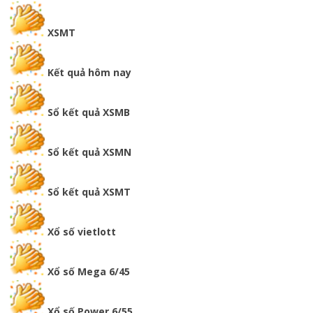
XSMT
Kết quả hôm nay
Sổ kết quả XSMB
Sổ kết quả XSMN
Sổ kết quả XSMT
Xổ số vietlott
Xổ số Mega 6/45
Xổ số Power 6/55