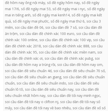
đề hôm nay ông nội mày
,
số đề ngày hôm nay
,
số đề ngày
mai 17/6
,
số đề ngày mai 53
,
số đề ngày mai i nyc
,
số đề ngày
mai in tiếng anh
,
số đề ngày mai kenh14
,
số đề ngày mai kết
quả
,
số đề ngày mai phước
,
số đề ngày mai thứ 6
,
soi cầu 3
miền
,
soi cầu dàn đề 06
,
soi cầu dàn đề 7 số
,
soi cầu dàn đề
ăn trộm
,
soi cầu dàn đề chính xác 100 euro
,
soi cầu dàn đề
chính xác 100 online
,
soi cầu dàn đề chính xác 100 vip
,
soi cầu
dàn đề chính xác 2018
,
soi cầu dàn đề chính xác 888
,
soi cầu
dàn đề chính xác 95
,
soi cầu dàn đề chính xác miền nam
,
soi
cầu dàn đề chính xác ơi
,
soi cầu dàn đề chính xác pubg
,
soi
cầu dàn đề hôm nay a trúng rồi
,
soi cầu dàn đề hôm nay om
,
soi cầu dàn đề siêu chuẩn 4d
,
soi cầu dàn đề siêu chuẩn 70 số
,
soi cầu dàn đề siêu chuẩn an giang
,
soi cầu dàn đề siêu chuẩn
chuẩn
,
soi cầu dàn đề siêu chuẩn indo
,
soi cầu dàn đề siêu
chuẩn lô tô
,
soi cầu dàn đề siêu chuẩn nay
,
soi cầu dàn đề
siêu chuẩn nhất hôm nay
,
soi cầu dàn đề tối nay minh ngọc
,
soi cầu dàn đề tối nay o clifton nj
,
soi cầu dàn đề tối nay số
mấy
,
soi cầu dàn đề tối nay về bao nhiêu
,
soi cầu dàn đề xổ số