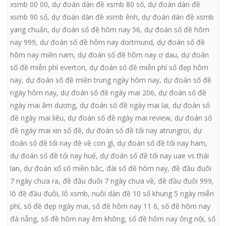
xsmb 00 00
,
dự đoán dàn đề xsmb 80 số
,
dự đoán dàn đề
xsmb 90 số
,
dự đoán dàn đề xsmb ênh
,
dự đoán dàn đề xsmb
yang chuẩn
,
dự đoán số đề hôm nay 56
,
dự đoán số đề hôm
nay 999
,
dự đoán số đề hôm nay dortmund
,
dự đoán số đề
hôm nay miền nam
,
dự đoán số đề hôm nay ơ dau
,
dự đoán
số đề miễn phí everton
,
dự đoán số đề miễn phí số đẹp hôm
nay
,
dự đoán số đề miền trung ngày hôm nay
,
dự đoán số đề
ngày hôm nay
,
dự đoán số đề ngày mai 206
,
dự đoán số đề
ngày mai âm dương
,
dự đoán số đề ngày mai lai
,
dự đoán số
đề ngày mai liêu
,
dự đoán số đề ngày mai review
,
dự đoán số
đề ngày mai xin số đề
,
dự đoán số đề tối nay atrungroi
,
dự
đoán số đề tối nay đề về con gì
,
dự đoán số đề tối nay ham
,
dự đoán số đề tối nay huế
,
dự đoán số đề tối nay uae vs thái
lan
,
dự đoán xổ số miền bắc
,
đài số đề hôm nay
,
đề đầu đuôi
7 ngày chưa ra
,
đề đầu đuôi 7 ngày chưa về
,
đề đầu đuôi 999
,
lô đề đầu đuôi
,
lô xsmb
,
nuôi dàn đề 10 số khung 5 ngày miễn
phí
,
số đề đẹp ngày mai
,
số đề hôm nay 11 6
,
số đề hôm nay
đà nẵng
,
số đề hôm nay êm không
,
số đề hôm nay ông nội
,
số