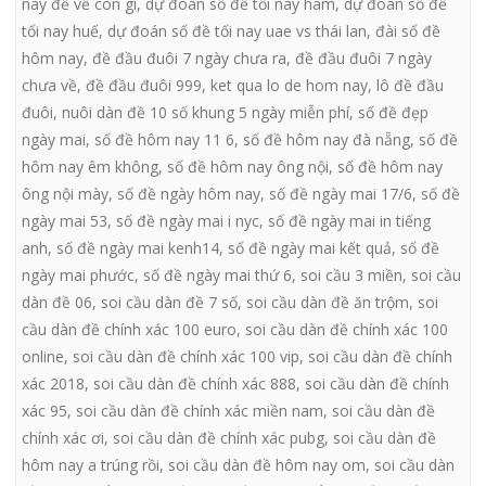
nay đề về con gì
,
dự đoán số đề tối nay ham
,
dự đoán số đề
tối nay huế
,
dự đoán số đề tối nay uae vs thái lan
,
đài số đề
hôm nay
,
đề đầu đuôi 7 ngày chưa ra
,
đề đầu đuôi 7 ngày
chưa về
,
đề đầu đuôi 999
,
ket qua lo de hom nay
,
lô đề đầu
đuôi
,
nuôi dàn đề 10 số khung 5 ngày miễn phí
,
số đề đẹp
ngày mai
,
số đề hôm nay 11 6
,
số đề hôm nay đà nẵng
,
số đề
hôm nay êm không
,
số đề hôm nay ông nội
,
số đề hôm nay
ông nội mày
,
số đề ngày hôm nay
,
số đề ngày mai 17/6
,
số đề
ngày mai 53
,
số đề ngày mai i nyc
,
số đề ngày mai in tiếng
anh
,
số đề ngày mai kenh14
,
số đề ngày mai kết quả
,
số đề
ngày mai phước
,
số đề ngày mai thứ 6
,
soi cầu 3 miền
,
soi cầu
dàn đề 06
,
soi cầu dàn đề 7 số
,
soi cầu dàn đề ăn trộm
,
soi
cầu dàn đề chính xác 100 euro
,
soi cầu dàn đề chính xác 100
online
,
soi cầu dàn đề chính xác 100 vip
,
soi cầu dàn đề chính
xác 2018
,
soi cầu dàn đề chính xác 888
,
soi cầu dàn đề chính
xác 95
,
soi cầu dàn đề chính xác miền nam
,
soi cầu dàn đề
chính xác ơi
,
soi cầu dàn đề chính xác pubg
,
soi cầu dàn đề
hôm nay a trúng rồi
,
soi cầu dàn đề hôm nay om
,
soi cầu dàn