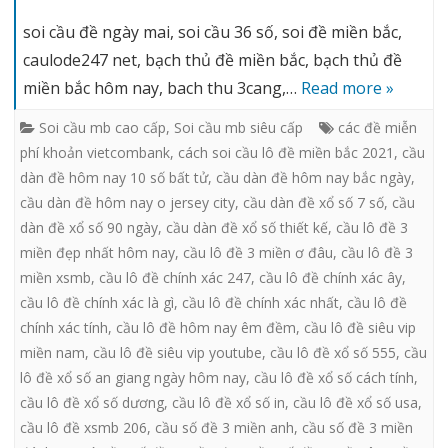
soi cầu đề ngày mai, soi cầu 36 số, soi đề miền bắc,
caulode247 net, bạch thủ đề miền bắc, bạch thủ đề
miền bắc hôm nay, bach thu 3cang,…
Read more »
Soi cầu mb cao cấp
,
Soi cầu mb siêu cấp
các đề miễn
phí khoản vietcombank
,
cách soi cầu lô đề miền bắc 2021
,
cầu
dàn đề hôm nay 10 số bất tử
,
cầu dàn đề hôm nay bắc ngày
,
cầu dàn đề hôm nay o jersey city
,
cầu dàn đề xổ số 7 số
,
cầu
dàn đề xổ số 90 ngày
,
cầu dàn đề xổ số thiết kế
,
cầu lô đề 3
miền đẹp nhất hôm nay
,
cầu lô đề 3 miền ơ đâu
,
cầu lô đề 3
miền xsmb
,
cầu lô đề chính xác 247
,
cầu lô đề chính xác ây
,
cầu lô đề chính xác là gì
,
cầu lô đề chính xác nhất
,
cầu lô đề
chính xác tính
,
cầu lô đề hôm nay êm đềm
,
cầu lô đề siêu vip
miền nam
,
cầu lô đề siêu vip youtube
,
cầu lô đề xổ số 555
,
cầu
lô đề xổ số an giang ngày hôm nay
,
cầu lô đề xổ số cách tính
,
cầu lô đề xổ số dương
,
cầu lô đề xổ số in
,
cầu lô đề xổ số usa
,
cầu lô đề xsmb 206
,
cầu số đề 3 miền anh
,
cầu số đề 3 miền