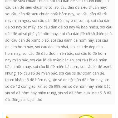
dàn đề siêu chuẩn chuẩn
,
soi cầu dàn đề siêu chuẩn indo
,
soi
cầu dàn đề siêu chuẩn lô tô
,
soi cầu dàn đề siêu chuẩn nay
,
soi cầu dàn đề siêu chuẩn nhất hôm nay
,
soi cầu dàn đề tối
nay minh ngọc
,
soi cầu dàn đề tối nay o clifton nj
,
soi cầu dàn
đề tối nay số mấy
,
soi cầu dàn đề tối nay về bao nhiêu
,
soi cầu
dàn đề xổ số phú yên hôm nay
,
soi cầu dàn đề xổ số thiên phú
,
soi cầu dàn đề xsmb 6 số
,
soi cau danh de hom nay
,
soi cau
de dep hom nay
,
soi cau de dep nhat
,
soi cau de dep nhat
hom nay
,
soi cầu đề đầu đuôi miền bắc
,
soi cầu lô đề hôm
nay miền bắc
,
soi cầu lô đề miền bắc ăn
,
soi cầu lô đề miền
bắc ư hôm nay
,
soi cầu lô đề miền bắc ưm
,
soi cầu lô đề xsmb
khung
,
soi cầu số đề miền bắc
,
soi cầu xs dự đoán dàn đề
,
tham khảo số đề hôm nay
,
xin số de hội bàn đề hôm nay
,
xin
số đề 12 con giáp
,
xin số đề 999
,
xin số đề hôm nay miền bắc
,
xin số đề hôm nay miền trung
,
xin số đề hôm qua
,
xin số lô đề
đài đồng nai bạch thủ