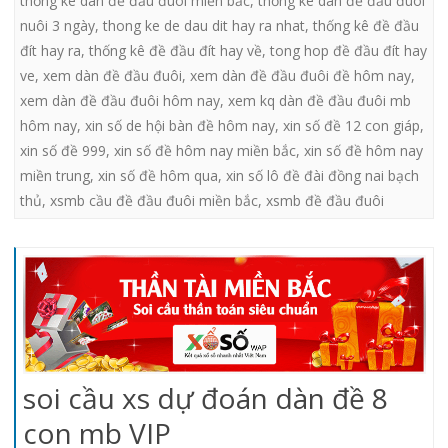
thống kê dàn đề đầu đuôi miền bắc
,
thống kê dàn đề đầu đuôi
nuôi 3 ngày
,
thong ke de dau dit hay ra nhat
,
thống kê đề đầu
đít hay ra
,
thống kê đề đầu đít hay về
,
tong hop đề đầu đít hay
ve
,
xem dàn đề đầu đuôi
,
xem dàn đề đầu đuôi đề hôm nay
,
xem dàn đề đầu đuôi hôm nay
,
xem kq dàn đề đầu đuôi mb
hôm nay
,
xin số de hội bàn đề hôm nay
,
xin số đề 12 con giáp
,
xin số đề 999
,
xin số đề hôm nay miền bắc
,
xin số đề hôm nay
miền trung
,
xin số đề hôm qua
,
xin số lô đề đài đồng nai bạch
thủ
,
xsmb cầu đề đầu đuôi miền bắc
,
xsmb đề đầu đuôi
soi cầu xs dự đoán dàn đề 8
con mb VIP