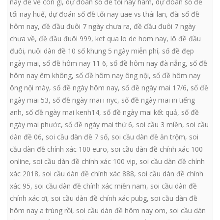
nay đề về con gì
,
dự đoán số đề tối nay ham
,
dự đoán số đề
tối nay huế
,
dự đoán số đề tối nay uae vs thái lan
,
đài số đề
hôm nay
,
đề đầu đuôi 7 ngày chưa ra
,
đề đầu đuôi 7 ngày
chưa về
,
đề đầu đuôi 999
,
ket qua lo de hom nay
,
lô đề đầu
đuôi
,
nuôi dàn đề 10 số khung 5 ngày miễn phí
,
số đề đẹp
ngày mai
,
số đề hôm nay 11 6
,
số đề hôm nay đà nẵng
,
số đề
hôm nay êm không
,
số đề hôm nay ông nội
,
số đề hôm nay
ông nội mày
,
số đề ngày hôm nay
,
số đề ngày mai 17/6
,
số đề
ngày mai 53
,
số đề ngày mai i nyc
,
số đề ngày mai in tiếng
anh
,
số đề ngày mai kenh14
,
số đề ngày mai kết quả
,
số đề
ngày mai phước
,
số đề ngày mai thứ 6
,
soi cầu 3 miền
,
soi cầu
dàn đề 06
,
soi cầu dàn đề 7 số
,
soi cầu dàn đề ăn trộm
,
soi
cầu dàn đề chính xác 100 euro
,
soi cầu dàn đề chính xác 100
online
,
soi cầu dàn đề chính xác 100 vip
,
soi cầu dàn đề chính
xác 2018
,
soi cầu dàn đề chính xác 888
,
soi cầu dàn đề chính
xác 95
,
soi cầu dàn đề chính xác miền nam
,
soi cầu dàn đề
chính xác ơi
,
soi cầu dàn đề chính xác pubg
,
soi cầu dàn đề
hôm nay a trúng rồi
,
soi cầu dàn đề hôm nay om
,
soi cầu dàn