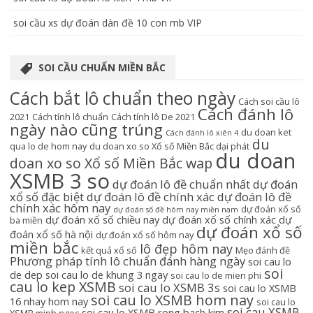
soi cầu xs dự đoán dàn đề 10 con mb VIP
SOI CẦU CHUẨN MIỀN BẮC
Cách bắt lô chuẩn theo ngày
Cách soi cầu lô
Cách đánh lô
2021
Cách tính lô chuẩn
Cách tính lô De 2021
ngày nào cũng trúng
du doan ket
Cách đánh lô xiên 4
du
qua lo de hom nay
du doan xo so Xổ số Miền Bắc dại phát
du doan
doan xo so Xổ số Miền Bắc wap
XSMB 3 so
dự đoán lô đề chuẩn nhất dự đoán
xổ số đặc biệt
dự đoán lô đề chính xác
dự đoán lô đề
chính xác hôm nay
dự đoán xổ số
dự đoán số đề hôm nay miền nam
dự đoán xổ số chiều nay
dự đoán xổ số chính xác
dự
ba miền
dự đoán xổ số
đoán xổ số hà nội
dự đoán xổ số hôm nay
miền bắc
lô đẹp hôm nay
kết quả xổ số
Mẹo đánh đề
Phương pháp tính lô chuẩn đánh hàng ngày
soi cau lo
soi
de dep
soi cau lo de khung 3 ngay
soi cau lo de mien phi
cau lo kep XSMB
soi cau lo XSMB 3s
soi cau lo XSMB
soi cau lo XSMB hom nay
16 nhay hom nay
soi cau lo
soi cau XSMB
soi cau lo XSMB rong bach kim