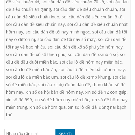
đề siêu chuẩn 4d
,
soi cầu dàn đề siêu chuẩn 70 số
,
soi cầu dàn
đề siêu chuẩn an giang
,
soi cầu dàn đề siêu chuẩn chuẩn
,
soi
cầu dàn đề siêu chuẩn indo
,
soi cầu dàn đề siêu chuẩn lô tô
,
soi cầu dàn đề siêu chuẩn nay
,
soi cầu dàn đề siêu chuẩn nhất
hôm nay
,
soi cầu dàn đề tối nay minh ngọc
,
soi cầu dàn đề tối
nay o clifton nj
,
soi cầu dàn đề tối nay số mấy
,
soi cầu dàn đề
tối nay về bao nhiêu
,
soi cầu dàn đề xổ số phú yên hôm nay
,
soi cầu dàn đề xổ số thiên phú
,
soi cầu dàn đề xsmb 6 số
,
soi
cầu đề đầu đuôi miền bắc
,
soi cầu lô đề hôm nay miền bắc
,
soi cầu lô đề miền bắc ăn
,
soi cầu lô đề miền bắc ư hôm nay
,
soi cầu lô đề miền bắc ưm
,
soi cầu lô đề xsmb khung
,
soi cầu
số đề miền bắc
,
soi cầu xs dự đoán dàn đề
,
tham khảo số đề
hôm nay
,
xin số de hội bàn đề hôm nay
,
xin số đề 12 con giáp
,
xin số đề 999
,
xin số đề hôm nay miền bắc
,
xin số đề hôm nay
miền trung
,
xin số đề hôm qua
,
xin số lô đề đài đồng nai bạch
thủ
Search