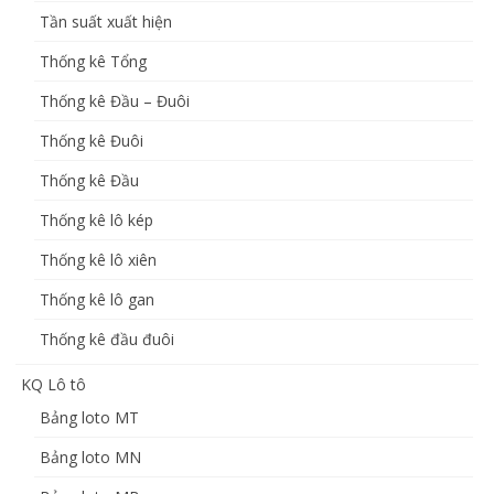
Tần suất xuất hiện
Thống kê Tổng
Thống kê Đầu – Đuôi
Thống kê Đuôi
Thống kê Đầu
Thống kê lô kép
Thống kê lô xiên
Thống kê lô gan
Thống kê đầu đuôi
KQ Lô tô
Bảng loto MT
Bảng loto MN