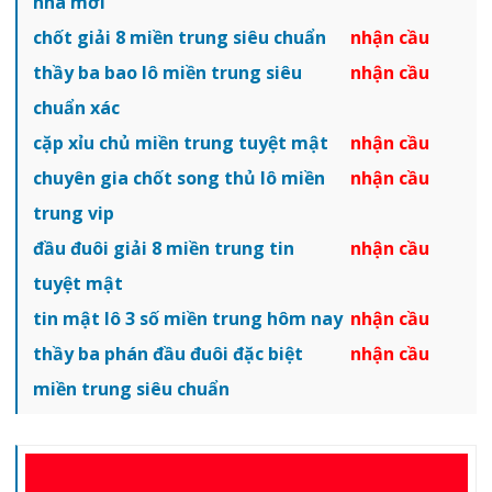
nhà mới
chốt giải 8 miền trung siêu chuẩn
nhận cầu
thầy ba bao lô miền trung siêu
nhận cầu
chuẩn xác
cặp xỉu chủ miền trung tuyệt mật
nhận cầu
chuyên gia chốt song thủ lô miền
nhận cầu
trung vip
đầu đuôi giải 8 miền trung tin
nhận cầu
tuyệt mật
tin mật lô 3 số miền trung hôm nay
nhận cầu
thầy ba phán đầu đuôi đặc biệt
nhận cầu
miền trung siêu chuẩn