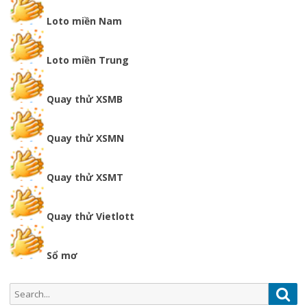
Loto miền Nam
Loto miền Trung
Quay thử XSMB
Quay thử XSMN
Quay thử XSMT
Quay thử Vietlott
Sổ mơ
Search
Sea