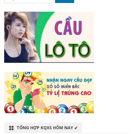
TỔNG HỢP KQXS HÔM NAY ⇙