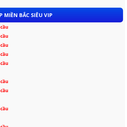
P MIỀN BẮC SIÊU VIP
 cầu
 cầu
 cầu
 cầu
 cầu
 cầu
 cầu
 cầu
 cầu