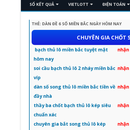
SOI CẦU XS DỰ ĐOÁN CẶP XÍU
SỔ KẾT QUẢ
VIETLOTT
ĐIỆN TOÁN
CHỦ MN VIP
SỔ KẾT QUẢ XSMT
MAX 4D
XỔ SỐ THẦN TÀI
SOI CẦU XS DỰ ĐOÁN BAO LÔ
THẺ:
DÀN ĐỀ 6 SỐ MIỀN BẮC NGÀY HÔM NAY
SỔ KẾT QUẢ XSMN
MAX 3D
XỔ SỐ ĐIỆN TOÁ
MN VIP
CHUYÊN GIA CHỐT S
SỔ KẾT QUẢ XSMB
XỔ SỐ POWER 6/55
XỔ SỐ ĐIỆN TOÁ
SOI CẦU XS DỰ ĐOÁN ĐẶC BIỆT
MN VIP
bạch thủ lô miền bắc tuyệt mật
nhận
XỔ SỐ MEGA 6/45
hôm nay
SOI CẦU XS DỰ ĐOÁN GIẢI TÁM
XỔ SỐ VIETLOTT
MN VIP
soi cầu bạch thủ lô 2 nháy miền bắc
nhận
THỐNG KÊ
víp
SOI CẦU XS DỰ ĐOÁN LÔ 3 SỐ
MN VIP
dàn số song thủ lô miền bắc tiền về
nhận
đầy nhà
SOI CẦU XS DỰ ĐOÁN SỚ ĐẦU
ĐUÔI GIẢI 8 MN VIP
thầy ba chốt bạch thủ lô kép siêu
nhận
chuẩn xác
SOI CẦU XS DỰ ĐOÁN SỚ ĐẦU
ĐUÔI GIẢI ĐẶC BIỆT MN
chuyên gia bắt song thủ lô kép
nhận