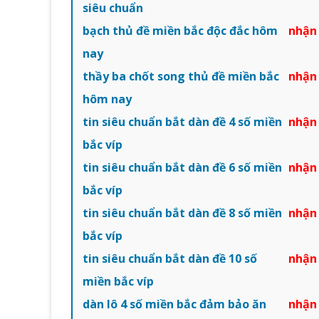
siêu chuẩn
SOI CẦU XS DỰ ĐOÁN SONG
THỦ LÔ MN VIP
bạch thủ đề miền bắc độc đắc hôm
nhận
nay
SOI CẦU XS DỰ ĐOÁN XÍU CHỦ
MN VIP
thầy ba chốt song thủ đề miền bắc
nhận
hôm nay
tin siêu chuẩn bắt dàn đề 4 số miền
nhận
bắc víp
tin siêu chuẩn bắt dàn đề 6 số miền
nhận
bắc víp
tin siêu chuẩn bắt dàn đề 8 số miền
nhận
bắc víp
tin siêu chuẩn bắt dàn đề 10 số
nhận
miền bắc víp
dàn lô 4 số miền bắc đảm bảo ăn
nhận