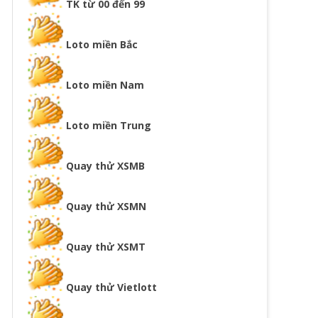
TK từ 00 đến 99
Loto miền Bắc
Loto miền Nam
Loto miền Trung
Quay thử XSMB
Quay thử XSMN
Quay thử XSMT
Quay thử Vietlott