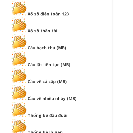
Xổ số điện toán 123
Xổ số thần tài
Cầu bạch thủ (MB)
Cầu lật liên tục (MB)
Cầu về cả cặp (MB)
Cầu về nhiều nháy (MB)
Thống kê đầu đuôi
Thống kê lô gan