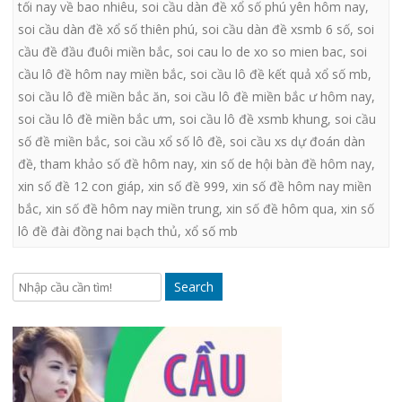
tối nay về bao nhiêu
,
soi cầu dàn đề xổ số phú yên hôm nay
,
soi cầu dàn đề xổ số thiên phú
,
soi cầu dàn đề xsmb 6 số
,
soi
cầu đề đầu đuôi miền bắc
,
soi cau lo de xo so mien bac
,
soi
cầu lô đề hôm nay miền bắc
,
soi cầu lô đề kết quả xổ số mb
,
soi cầu lô đề miền bắc ăn
,
soi cầu lô đề miền bắc ư hôm nay
,
soi cầu lô đề miền bắc ưm
,
soi cầu lô đề xsmb khung
,
soi cầu
số đề miền bắc
,
soi cầu xổ số lô đề
,
soi cầu xs dự đoán dàn
đề
,
tham khảo số đề hôm nay
,
xin số de hội bàn đề hôm nay
,
xin số đề 12 con giáp
,
xin số đề 999
,
xin số đề hôm nay miền
bắc
,
xin số đề hôm nay miền trung
,
xin số đề hôm qua
,
xin số
lô đề đài đồng nai bạch thủ
,
xổ số mb
Search