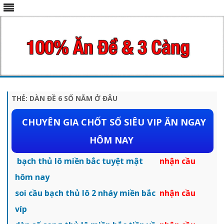
Skip
to
content
THẺ:
DÀN ĐỀ 6 SỐ NẰM Ở ĐÂU
CHUYÊN GIA CHỐT SỐ SIÊU VIP ĂN NGAY
HÔM NAY
bạch thủ lô miền bắc tuyệt mật
nhận cầu
hôm nay
soi cầu bạch thủ lô 2 nháy miền bắc
nhận cầu
víp