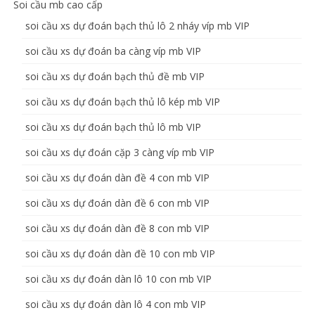
Soi cầu mb cao cấp
soi cầu xs dự đoán bạch thủ lô 2 nháy víp mb VIP
soi cầu xs dự đoán ba càng víp mb VIP
soi cầu xs dự đoán bạch thủ đề mb VIP
soi cầu xs dự đoán bạch thủ lô kép mb VIP
soi cầu xs dự đoán bạch thủ lô mb VIP
soi cầu xs dự đoán cặp 3 càng víp mb VIP
soi cầu xs dự đoán dàn đề 4 con mb VIP
soi cầu xs dự đoán dàn đề 6 con mb VIP
soi cầu xs dự đoán dàn đề 8 con mb VIP
soi cầu xs dự đoán dàn đề 10 con mb VIP
soi cầu xs dự đoán dàn lô 10 con mb VIP
soi cầu xs dự đoán dàn lô 4 con mb VIP