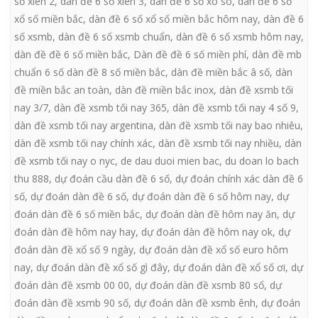
số xiên 2
,
dàn đề 6 số xiên 3
,
dàn đề 6 số xo so
,
dàn đề 6 số
xổ số miền bắc
,
dàn đề 6 số xổ số miền bắc hôm nay
,
dàn đề 6
số xsmb
,
dàn đề 6 số xsmb chuẩn
,
dàn đề 6 số xsmb hôm nay
,
dàn đề đề 6 số miền bắc
,
Dàn đề đề 6 số miền phí
,
dàn đề mb
chuẩn 6 số dàn đề 8 số miền bắc
,
dàn đề miền bắc â số
,
dàn
đề miền bắc an toàn
,
dàn đề miền bắc inox
,
dàn đề xsmb tối
nay 3/7
,
dàn đề xsmb tối nay 365
,
dàn đề xsmb tối nay 4 số 9
,
dàn đề xsmb tối nay argentina
,
dàn đề xsmb tối nay bao nhiêu
,
dàn đề xsmb tối nay chính xác
,
dàn đề xsmb tối nay nhiều
,
dàn
đề xsmb tối nay o nyc
,
de dau duoi mien bac
,
du doan lo bach
thu 888
,
dự đoán cầu dàn đề 6 số
,
dự đoán chính xác dàn đề 6
số
,
dự đoán dàn đề 6 số
,
dự đoán dàn đề 6 số hôm nay
,
dự
đoán dàn đề 6 số miền bắc
,
dự đoán dàn đề hôm nay ăn
,
dự
đoán dàn đề hôm nay hay
,
dự đoán dàn đề hôm nay ok
,
dự
đoán dàn đề xổ số 9 ngày
,
dự đoán dàn đề xổ số euro hôm
nay
,
dự đoán dàn đề xổ số gì đây
,
dự đoán dàn đề xổ số ơi
,
dự
đoán dàn đề xsmb 00 00
,
dự đoán dàn đề xsmb 80 số
,
dự
đoán dàn đề xsmb 90 số
,
dự đoán dàn đề xsmb ênh
,
dự đoán