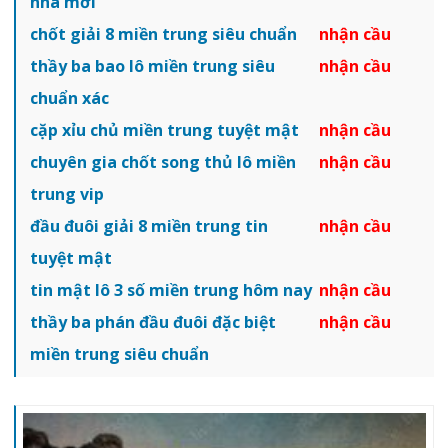
nhà mới
chốt giải 8 miền trung siêu chuẩn
nhận cầu
thầy ba bao lô miền trung siêu
nhận cầu
chuẩn xác
cặp xỉu chủ miền trung tuyệt mật
nhận cầu
chuyên gia chốt song thủ lô miền
nhận cầu
trung vip
đầu đuôi giải 8 miền trung tin
nhận cầu
tuyệt mật
tin mật lô 3 số miền trung hôm nay
nhận cầu
thầy ba phán đầu đuôi đặc biệt
nhận cầu
miền trung siêu chuẩn