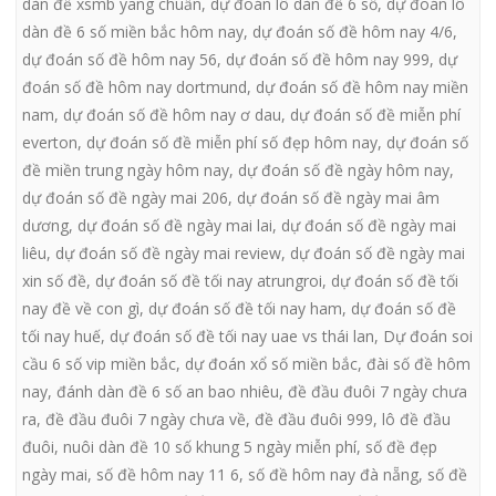
dàn đề xsmb yang chuẩn
,
dự đoán lô dàn đề 6 số
,
dự đoán lô
dàn đề 6 số miền bắc hôm nay
,
dự đoán số đề hôm nay 4/6
,
dự đoán số đề hôm nay 56
,
dự đoán số đề hôm nay 999
,
dự
đoán số đề hôm nay dortmund
,
dự đoán số đề hôm nay miền
nam
,
dự đoán số đề hôm nay ơ dau
,
dự đoán số đề miễn phí
everton
,
dự đoán số đề miễn phí số đẹp hôm nay
,
dự đoán số
đề miền trung ngày hôm nay
,
dự đoán số đề ngày hôm nay
,
dự đoán số đề ngày mai 206
,
dự đoán số đề ngày mai âm
dương
,
dự đoán số đề ngày mai lai
,
dự đoán số đề ngày mai
liêu
,
dự đoán số đề ngày mai review
,
dự đoán số đề ngày mai
xin số đề
,
dự đoán số đề tối nay atrungroi
,
dự đoán số đề tối
nay đề về con gì
,
dự đoán số đề tối nay ham
,
dự đoán số đề
tối nay huế
,
dự đoán số đề tối nay uae vs thái lan
,
Dự đoán soi
cầu 6 số vip miền bắc
,
dự đoán xổ số miền bắc
,
đài số đề hôm
nay
,
đánh dàn đề 6 số an bao nhiêu
,
đề đầu đuôi 7 ngày chưa
ra
,
đề đầu đuôi 7 ngày chưa về
,
đề đầu đuôi 999
,
lô đề đầu
đuôi
,
nuôi dàn đề 10 số khung 5 ngày miễn phí
,
số đề đẹp
ngày mai
,
số đề hôm nay 11 6
,
số đề hôm nay đà nẵng
,
số đề