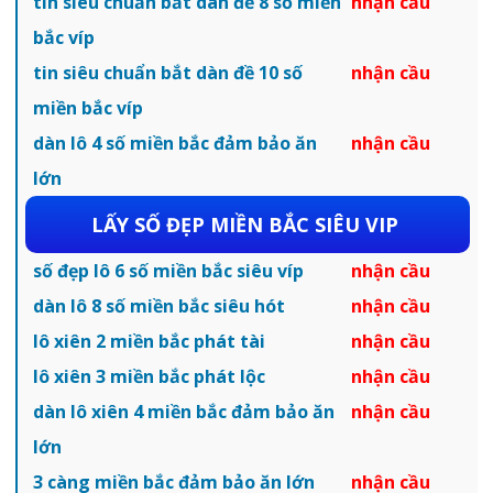
tin siêu chuẩn bắt dàn đề 8 số miền
nhận cầu
bắc víp
tin siêu chuẩn bắt dàn đề 10 số
nhận cầu
miền bắc víp
dàn lô 4 số miền bắc đảm bảo ăn
nhận cầu
lớn
LẤY SỐ ĐẸP MIỀN BẮC SIÊU VIP
số đẹp lô 6 số miền bắc siêu víp
nhận cầu
dàn lô 8 số miền bắc siêu hót
nhận cầu
lô xiên 2 miền bắc phát tài
nhận cầu
lô xiên 3 miền bắc phát lộc
nhận cầu
dàn lô xiên 4 miền bắc đảm bảo ăn
nhận cầu
lớn
3 càng miền bắc đảm bảo ăn lớn
nhận cầu