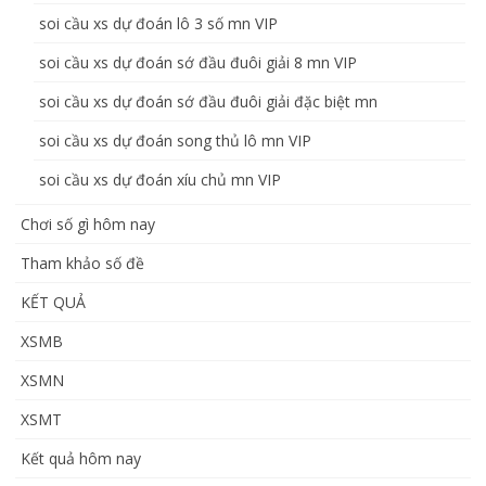
soi cầu xs dự đoán lô 3 số mn VIP
soi cầu xs dự đoán sớ đầu đuôi giải 8 mn VIP
soi cầu xs dự đoán sớ đầu đuôi giải đặc biệt mn
soi cầu xs dự đoán song thủ lô mn VIP
soi cầu xs dự đoán xíu chủ mn VIP
Chơi số gì hôm nay
Tham khảo số đề
KẾT QUẢ
XSMB
XSMN
XSMT
Kết quả hôm nay