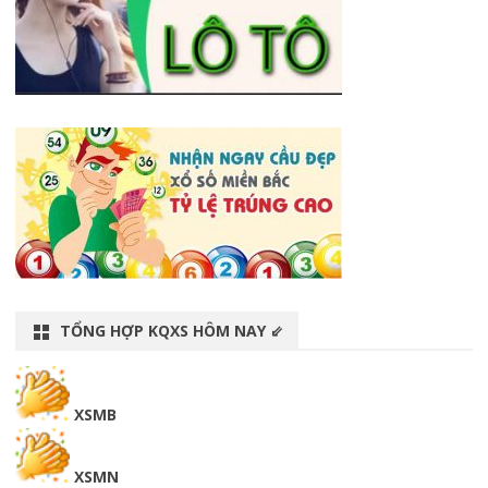
TỔNG HỢP KQXS HÔM NAY ⇙
XSMB
XSMN