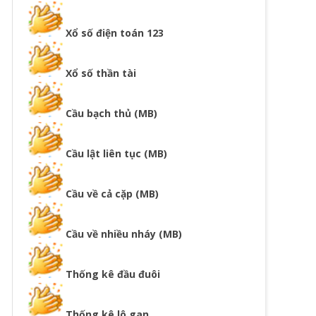
Xổ số điện toán 123
Xổ số thần tài
Cầu bạch thủ (MB)
Cầu lật liên tục (MB)
Cầu về cả cặp (MB)
Cầu về nhiều nháy (MB)
Thống kê đầu đuôi
Thống kê lô gan