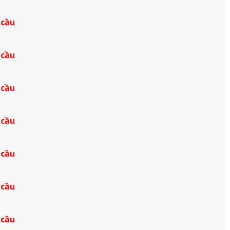
SOI CẦU XS DỰ ĐOÁN DÀN ĐỀ 8
 cầu
CON MB VIP
SOI CẦU XS DỰ ĐOÁN DÀN ĐỀ
 cầu
10 CON MB VIP
SOI CẦU XS DỰ ĐOÁN DÀN LÔ
 cầu
10 CON MB VIP
SOI CẦU XS DỰ ĐOÁN DÀN LÔ 4
 cầu
CON MB VIP
SOI CẦU XS DỰ ĐOÁN DÀN LÔ 6
 cầu
CON MB VIP
 cầu
 cầu