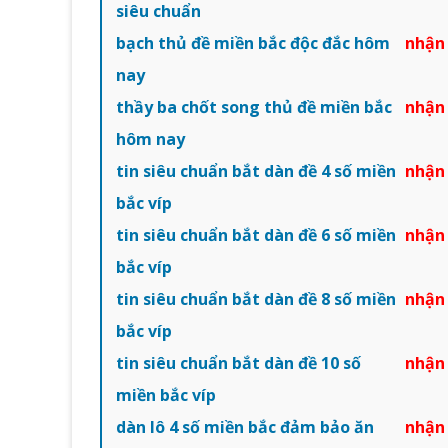
siêu chuẩn
SOI CẦU XS DỰ ĐOÁN SONG
THỦ LÔ MN VIP
bạch thủ đề miền bắc độc đắc hôm
nhận
nay
SOI CẦU XS DỰ ĐOÁN XÍU CHỦ
MN VIP
thầy ba chốt song thủ đề miền bắc
nhận
hôm nay
tin siêu chuẩn bắt dàn đề 4 số miền
nhận
bắc víp
tin siêu chuẩn bắt dàn đề 6 số miền
nhận
bắc víp
tin siêu chuẩn bắt dàn đề 8 số miền
nhận
bắc víp
tin siêu chuẩn bắt dàn đề 10 số
nhận
miền bắc víp
dàn lô 4 số miền bắc đảm bảo ăn
nhận