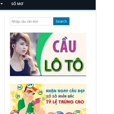
SỔ MƠ
SOI CẦU XS DỰ ĐOÁN CẶP XÍU
ETLOTT
CHỦ MT VIP
Search
SMT
SOI CẦU XS DỰ ĐOÁN ĐẶC BIỆT
MT VIP
SMN
SOI CẦU XS DỰ ĐOÁN GIẢI TÁM
SMB
MT VIP
2
SOI CẦU XS DỰ ĐOÁN LÔ 3 SỐ
MT VIP
3
SOI CẦU XS DỰ ĐOÁN SỚ ĐẦU
ĐUÔI GIẢI 8 MT VIP
4
SOI CẦU DỰ ĐOÁN SỚ ĐẦU
ĐUÔI GIẢI ĐẶC BIỆT MT VIP
SOI CẦU XS DỰ ĐOÁN XÍU CHỦ
MT VIP