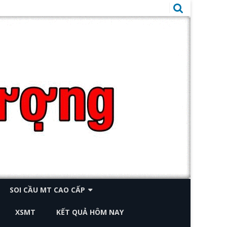
SOI CẦU MT CAO CẤP
SOI CẦU XS DỰ ĐOÁN BAO LÔ
XSMT
KẾT QUẢ HÔM NAY
MT VIP