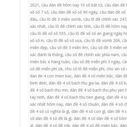
2021
,
cầu dàn đề hôm nay 10 số bất tử
,
cầu dàn đề
xổ số 7 số
,
cầu dàn đề xổ số 90 ngày
,
cầu dàn đề xổ 
đâu
,
cầu lô đề 3 miền xsmb
,
cầu lô đề chính xác 247
xác nhất
,
cầu lô đề chính xác tính
,
cầu lô đề hôm n
cầu lô đề xổ số 555
,
cầu lô đề xổ số an giang ngày 
xổ số in
,
cầu lô đề xổ số usa
,
cầu lô đề xsmb 206
,
cầ
miền đẹp
,
cầu số đề 3 miền êm
,
cầu số đề 3 miền v
xác đánh là thắng
,
cầu số đề chính xác phía nam
,
cầ
miền bắc e hàng tuần
,
cầu số đề miễn phí 3 ngày
,
cầ
số đề miễn phí ok
,
cho số lô đề miễn phí
,
cho xin số
dan de 4 con mien bac
,
dàn dề 4 số miền bắc
,
dàn đề
binh dinh
,
dàn đề 4 số bach thu gia lai
,
dàn đề 4 số b
đề 4 số bach thu mn
,
dàn đề 4 số bach thu phu yen
tay ninh
,
dàn đề 4 số bach thu tien giang
,
dàn đề 4 s
xác nhất hôm nay
,
dàn đề 4 số chuẩn
,
dàn đề 4 số c
đề 4 số có nghĩa là gì
,
dàn đề 4 số con gì
,
dàn đề 4 s
số dàn đề 4 số đề là gì
,
dàn đề 4 số dàn đề 4 số hô
gì
,
dàn đề 4 số đề mb
,
dàn đề 4 số đề miền bắc
,
dàn