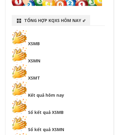
SOI CẦU XS DỰ ĐOÁN SONG
THỦ LÔ MT VIP
TỔNG HỢP KQXS HÔM NAY ⇙
XSMB
XSMN
XSMT
Kết quả hôm nay
Sổ kết quả XSMB
Sổ kết quả XSMN