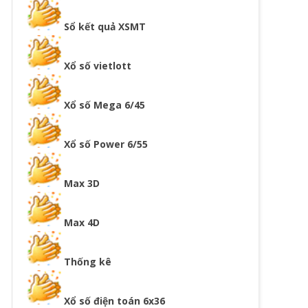
Sổ kết quả XSMT
Xổ số vietlott
Xổ số Mega 6/45
Xổ số Power 6/55
Max 3D
Max 4D
Thống kê
Xổ số điện toán 6x36