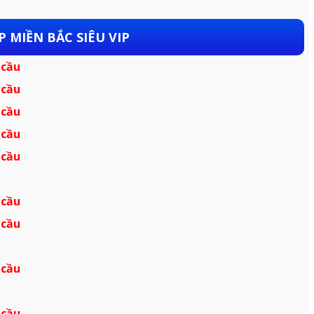
P MIỀN BẮC SIÊU VIP
 cầu
 cầu
 cầu
 cầu
 cầu
 cầu
 cầu
 cầu
 cầu