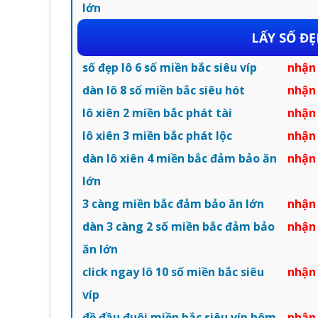
lớn
LẤY SỐ ĐẸ
số đẹp lô 6 số miền bắc siêu víp
nhận
dàn lô 8 số miền bắc siêu hót
nhận
lô xiên 2 miền bắc phát tài
nhận
lô xiên 3 miền bắc phát lộc
nhận
dàn lô xiên 4 miền bắc đảm bảo ăn
nhận
lớn
3 càng miền bắc đảm bảo ăn lớn
nhận
dàn 3 càng 2 số miền bắc đảm bảo
nhận
ăn lớn
click ngay lô 10 số miền bắc siêu
nhận
víp
đề đầu đuôi miền bắc siêu víp hôm
nhận