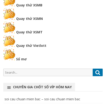
Quay thử XSMB
Quay thử XSMN
Quay thử XSMT
Quay thử Vietlott
Sổ mơ
Search
Sea
for:
CHUYÊN GIA CHỐT SỐ VÍP HÔM NAY
soi cau chuan mien bac – soi cau chuan mien bac