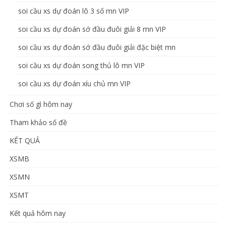
soi cầu xs dự đoán lô 3 số mn VIP
soi cầu xs dự đoán sớ đầu đuôi giải 8 mn VIP
soi cầu xs dự đoán sớ đầu đuôi giải đặc biệt mn
soi cầu xs dự đoán song thủ lô mn VIP
soi cầu xs dự đoán xíu chủ mn VIP
Chơi số gì hôm nay
Tham khảo số đề
KẾT QUẢ
XSMB
XSMN
XSMT
Kết quả hôm nay