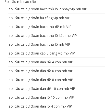
Soi cầu mb cao cấp
soi cầu xs dự đoán bạch thủ lô 2 nháy víp mb VIP
soi cầu xs dự đoán ba càng víp mb VIP
soi cầu xs dự đoán bạch thủ đề mb VIP
soi cầu xs dự đoán bạch thủ lô kép mb VIP
soi cầu xs dự đoán bạch thủ lô mb VIP
soi cầu xs dự đoán cặp 3 càng víp mb VIP
soi cầu xs dự đoán dàn đề 4 con mb VIP
soi cầu xs dự đoán dàn đề 6 con mb VIP
soi cầu xs dự đoán dàn đề 8 con mb VIP
soi cầu xs dự đoán dàn đề 10 con mb VIP
soi cầu xs dự đoán dàn lô 10 con mb VIP
soi cầu xs dự đoán dàn lô 4 con mb VIP