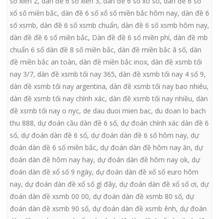
số xiên 2
,
dàn đề 6 số xiên 3
,
dàn đề 6 số xo so
,
dàn đề 6 số
xổ số miền bắc
,
dàn đề 6 số xổ số miền bắc hôm nay
,
dàn đề 6
số xsmb
,
dàn đề 6 số xsmb chuẩn
,
dàn đề 6 số xsmb hôm nay
,
dàn đề đề 6 số miền bắc
,
Dàn đề đề 6 số miền phí
,
dàn đề mb
chuẩn 6 số dàn đề 8 số miền bắc
,
dàn đề miền bắc â số
,
dàn
đề miền bắc an toàn
,
dàn đề miền bắc inox
,
dàn đề xsmb tối
nay 3/7
,
dàn đề xsmb tối nay 365
,
dàn đề xsmb tối nay 4 số 9
,
dàn đề xsmb tối nay argentina
,
dàn đề xsmb tối nay bao nhiêu
,
dàn đề xsmb tối nay chính xác
,
dàn đề xsmb tối nay nhiều
,
dàn
đề xsmb tối nay o nyc
,
de dau duoi mien bac
,
du doan lo bach
thu 888
,
dự đoán cầu dàn đề 6 số
,
dự đoán chính xác dàn đề 6
số
,
dự đoán dàn đề 6 số
,
dự đoán dàn đề 6 số hôm nay
,
dự
đoán dàn đề 6 số miền bắc
,
dự đoán dàn đề hôm nay ăn
,
dự
đoán dàn đề hôm nay hay
,
dự đoán dàn đề hôm nay ok
,
dự
đoán dàn đề xổ số 9 ngày
,
dự đoán dàn đề xổ số euro hôm
nay
,
dự đoán dàn đề xổ số gì đây
,
dự đoán dàn đề xổ số ơi
,
dự
đoán dàn đề xsmb 00 00
,
dự đoán dàn đề xsmb 80 số
,
dự
đoán dàn đề xsmb 90 số
,
dự đoán dàn đề xsmb ênh
,
dự đoán