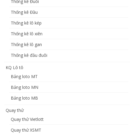
Thống kê Đuôi
Thống kê Đầu
Thống kê lô kép
Thống kê lô xiên
Thống kê lô gan
Thống kê đầu đuôi
KQ Lô tô
Bảng loto MT
Bảng loto MN
Bảng loto MB
Quay thử
Quay thử Vietlott
Quay thử XSMT