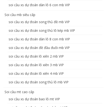
soi cầu xs dự đoán dàn lô 6 con mb VIP
Soi cầu mb siêu cấp
soi cầu xs dự đoán song thủ đề mb VIP
soi cầu xs dự đoán song thủ lô kép mb VIP
soi cầu xs dự đoán dàn lô 8 con mb VIP
soi cầu xs dự đoán đề đầu đuôi mb VIP
soi cầu xs dự đoán lô xiên 2 mb VIP
soi cầu xs dự đoán lô xiên 3 mb VIP
soi cầu xs dự đoán lô xiên 4 mb VIP
soi cầu xs dự đoán song thủ lô mb VIP
Soi cầu mt cao cấp
soi cầu xs dự đoán bao lô mt VIP