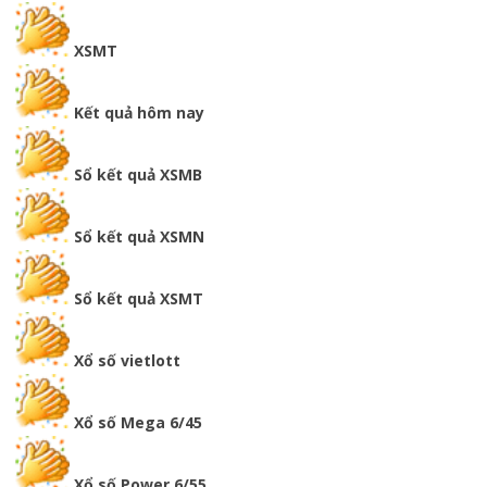
XSMT
Kết quả hôm nay
Sổ kết quả XSMB
Sổ kết quả XSMN
Sổ kết quả XSMT
Xổ số vietlott
Xổ số Mega 6/45
Xổ số Power 6/55