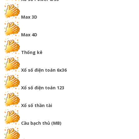
Max 3D
Max 4D
Thống kê
Xổ số điện toán 6x36
Xổ số điện toán 123
Xổ số thần tài
Cầu bạch thủ (MB)