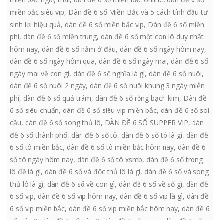
miền bắc siêu vip
,
Dàn đề 6 số Miền Bắc và 5 cách tính đầu tư
sinh lời hiệu quả
,
dàn đề 6 số miền bắc vip
,
Dàn đề 6 số miền
phí
,
dàn đề 6 số miền trung
,
dàn đề 6 số một con lô duy nhất
hôm nay
,
dàn đề 6 số nằm ở đâu
,
dàn đề 6 số ngày hôm nay
,
dàn đề 6 số ngày hôm qua
,
dàn đề 6 số ngày mai
,
dàn đề 6 số
ngày mai về con gì
,
dàn đề 6 số nghĩa là gì
,
dàn đề 6 số nuôi
,
dàn đề 6 số nuôi 2 ngày
,
dàn đề 6 số nuôi khung 3 ngày miễn
phí
,
dàn đề 6 số quả trám
,
dàn đề 6 số rồng bạch kim
,
Dàn đề
6 số siêu chuẩn
,
dàn đề 6 số siêu vip miền bắc
,
dàn đề 6 số soi
cầu
,
dàn đề 6 số song thủ lô
,
DÀN ĐỀ 6 SỐ SUPPER VIP
,
dàn
đề 6 số thành phố
,
dàn đề 6 số tô
,
dàn đề 6 số tô là gì
,
dàn đề
6 số tô miền bắc
,
dàn đề 6 số tô miền bắc hôm nay
,
dàn đề 6
số tô ngày hôm nay
,
dàn đề 6 số tô xsmb
,
dàn đề 6 số trong
lô đề là gì
,
dàn đề 6 số và độc thủ lô là gì
,
dàn đề 6 số và song
thủ lô là gì
,
dàn đề 6 số về con gì
,
dàn đề 6 số về số gì
,
dàn đề
6 số vip
,
dàn đề 6 số vip hôm nay
,
dàn đề 6 số vip là gì
,
dàn đề
6 số vip miền bắc
,
dàn đề 6 số vip miền bắc hôm nay
,
dàn đề 6