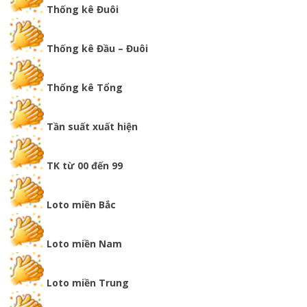
Thống kê Đuôi
Thống kê Đầu – Đuôi
Thống kê Tổng
Tần suất xuất hiện
TK từ 00 đến 99
Loto miền Bắc
Loto miền Nam
Loto miền Trung