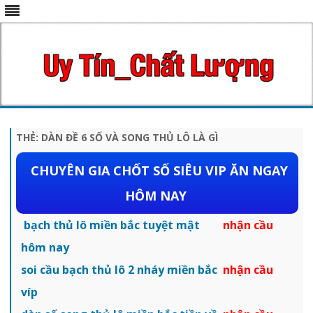
Skip
to
content
THẺ:
DÀN ĐỀ 6 SỐ VÀ SONG THỦ LÔ LÀ GÌ
CHUYÊN GIA CHỐT SỐ SIÊU VIP ĂN NGAY
HÔM NAY
bạch thủ lô miền bắc tuyệt mật
nhận cầu
hôm nay
soi cầu bạch thủ lô 2 nháy miền bắc
nhận cầu
víp