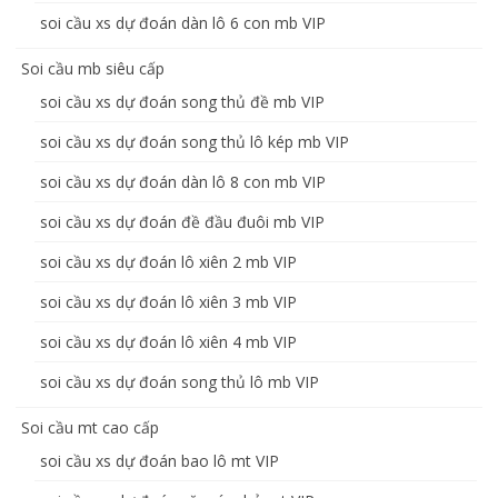
soi cầu xs dự đoán dàn lô 6 con mb VIP
Soi cầu mb siêu cấp
soi cầu xs dự đoán song thủ đề mb VIP
soi cầu xs dự đoán song thủ lô kép mb VIP
soi cầu xs dự đoán dàn lô 8 con mb VIP
soi cầu xs dự đoán đề đầu đuôi mb VIP
soi cầu xs dự đoán lô xiên 2 mb VIP
soi cầu xs dự đoán lô xiên 3 mb VIP
soi cầu xs dự đoán lô xiên 4 mb VIP
soi cầu xs dự đoán song thủ lô mb VIP
Soi cầu mt cao cấp
soi cầu xs dự đoán bao lô mt VIP