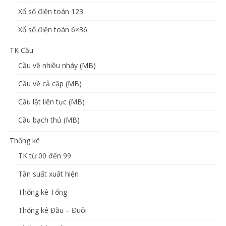
Xổ số điện toán 123
Xổ số điện toán 6×36
TK Cầu
Cầu về nhiều nháy (MB)
Cầu về cả cặp (MB)
Cầu lật liên tục (MB)
Cầu bạch thủ (MB)
Thống kê
TK từ 00 đến 99
Tần suất xuất hiện
Thống kê Tổng
Thống kê Đầu – Đuôi