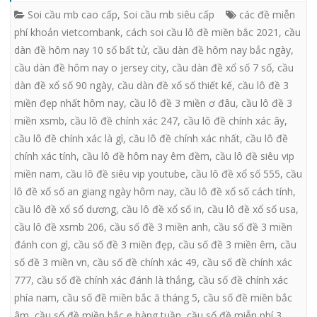
Soi cầu mb cao cấp
,
Soi cầu mb siêu cấp
các đề miễn
phí khoản vietcombank
,
cách soi cầu lô đề miền bắc 2021
,
cầu
dàn đề hôm nay 10 số bất tử
,
cầu dàn đề hôm nay bắc ngày
,
cầu dàn đề hôm nay o jersey city
,
cầu dàn đề xổ số 7 số
,
cầu
dàn đề xổ số 90 ngày
,
cầu dàn đề xổ số thiết kế
,
cầu lô đề 3
miền đẹp nhất hôm nay
,
cầu lô đề 3 miền ơ đâu
,
cầu lô đề 3
miền xsmb
,
cầu lô đề chính xác 247
,
cầu lô đề chính xác ây
,
cầu lô đề chính xác là gì
,
cầu lô đề chính xác nhất
,
cầu lô đề
chính xác tính
,
cầu lô đề hôm nay êm đềm
,
cầu lô đề siêu vip
miền nam
,
cầu lô đề siêu vip youtube
,
cầu lô đề xổ số 555
,
cầu
lô đề xổ số an giang ngày hôm nay
,
cầu lô đề xổ số cách tính
,
cầu lô đề xổ số dương
,
cầu lô đề xổ số in
,
cầu lô đề xổ số usa
,
cầu lô đề xsmb 206
,
cầu số đề 3 miền anh
,
cầu số đề 3 miền
đánh con gì
,
cầu số đề 3 miền đẹp
,
cầu số đề 3 miền êm
,
cầu
số đề 3 miền vn
,
cầu số đề chính xác 49
,
cầu số đề chính xác
777
,
cầu số đề chính xác đánh là thắng
,
cầu số đề chính xác
phía nam
,
cầu số đề miền bắc ă tháng 5
,
cầu số đề miền bắc
âm
,
cầu số đề miền bắc e hàng tuần
,
cầu số đề miễn phí 3