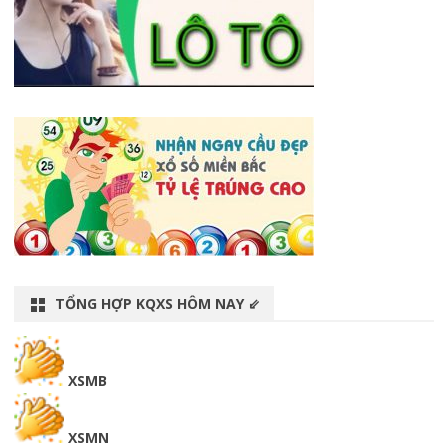
TỔNG HỢP KQXS HÔM NAY ⇙
XSMB
XSMN