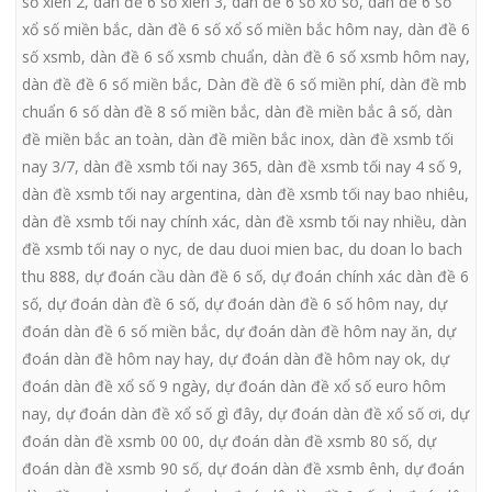
số xiên 2
,
dàn đề 6 số xiên 3
,
dàn đề 6 số xo so
,
dàn đề 6 số
xổ số miền bắc
,
dàn đề 6 số xổ số miền bắc hôm nay
,
dàn đề 6
số xsmb
,
dàn đề 6 số xsmb chuẩn
,
dàn đề 6 số xsmb hôm nay
,
dàn đề đề 6 số miền bắc
,
Dàn đề đề 6 số miền phí
,
dàn đề mb
chuẩn 6 số dàn đề 8 số miền bắc
,
dàn đề miền bắc â số
,
dàn
đề miền bắc an toàn
,
dàn đề miền bắc inox
,
dàn đề xsmb tối
nay 3/7
,
dàn đề xsmb tối nay 365
,
dàn đề xsmb tối nay 4 số 9
,
dàn đề xsmb tối nay argentina
,
dàn đề xsmb tối nay bao nhiêu
,
dàn đề xsmb tối nay chính xác
,
dàn đề xsmb tối nay nhiều
,
dàn
đề xsmb tối nay o nyc
,
de dau duoi mien bac
,
du doan lo bach
thu 888
,
dự đoán cầu dàn đề 6 số
,
dự đoán chính xác dàn đề 6
số
,
dự đoán dàn đề 6 số
,
dự đoán dàn đề 6 số hôm nay
,
dự
đoán dàn đề 6 số miền bắc
,
dự đoán dàn đề hôm nay ăn
,
dự
đoán dàn đề hôm nay hay
,
dự đoán dàn đề hôm nay ok
,
dự
đoán dàn đề xổ số 9 ngày
,
dự đoán dàn đề xổ số euro hôm
nay
,
dự đoán dàn đề xổ số gì đây
,
dự đoán dàn đề xổ số ơi
,
dự
đoán dàn đề xsmb 00 00
,
dự đoán dàn đề xsmb 80 số
,
dự
đoán dàn đề xsmb 90 số
,
dự đoán dàn đề xsmb ênh
,
dự đoán