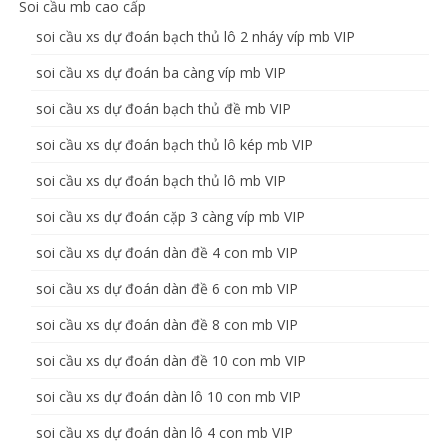
Soi cầu mb cao cấp
soi cầu xs dự đoán bạch thủ lô 2 nháy víp mb VIP
soi cầu xs dự đoán ba càng víp mb VIP
soi cầu xs dự đoán bạch thủ đề mb VIP
soi cầu xs dự đoán bạch thủ lô kép mb VIP
soi cầu xs dự đoán bạch thủ lô mb VIP
soi cầu xs dự đoán cặp 3 càng víp mb VIP
soi cầu xs dự đoán dàn đề 4 con mb VIP
soi cầu xs dự đoán dàn đề 6 con mb VIP
soi cầu xs dự đoán dàn đề 8 con mb VIP
soi cầu xs dự đoán dàn đề 10 con mb VIP
soi cầu xs dự đoán dàn lô 10 con mb VIP
soi cầu xs dự đoán dàn lô 4 con mb VIP