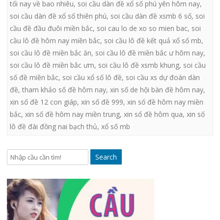
tối nay về bao nhiêu
,
soi cầu dàn đề xổ số phú yên hôm nay
,
soi cầu dàn đề xổ số thiên phú
,
soi cầu dàn đề xsmb 6 số
,
soi
cầu đề đầu đuôi miền bắc
,
soi cau lo de xo so mien bac
,
soi
cầu lô đề hôm nay miền bắc
,
soi cầu lô đề kết quả xổ số mb
,
soi cầu lô đề miền bắc ăn
,
soi cầu lô đề miền bắc ư hôm nay
,
soi cầu lô đề miền bắc ưm
,
soi cầu lô đề xsmb khung
,
soi cầu
số đề miền bắc
,
soi cầu xổ số lô đề
,
soi cầu xs dự đoán dàn
đề
,
tham khảo số đề hôm nay
,
xin số de hội bàn đề hôm nay
,
xin số đề 12 con giáp
,
xin số đề 999
,
xin số đề hôm nay miền
bắc
,
xin số đề hôm nay miền trung
,
xin số đề hôm qua
,
xin số
lô đề đài đồng nai bạch thủ
,
xổ số mb
Search