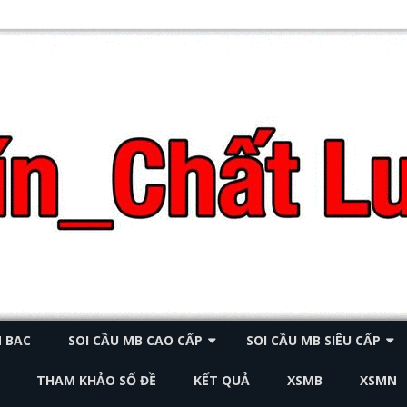
Skip
N BAC
SOI CẦU MB CAO CẤP
SOI CẦU MB SIÊU CẤP
to
content
THAM KHẢO SỐ ĐỀ
SOI CẦU XS DỰ ĐOÁN BẠCH
KẾT QUẢ
SOI CẦU XS DỰ ĐOÁN SONG
XSMB
XSMN
THỦ LÔ 2 NHÁY VÍP MB VIP
THỦ ĐỀ MB VIP