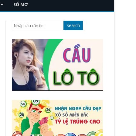
SỔ MƠ
SOI CẦU XS DỰ ĐOÁN CẶP XÍU
ETLOTT
CHỦ MT VIP
Search
SMT
SOI CẦU XS DỰ ĐOÁN ĐẶC BIỆT
MT VIP
SMN
SOI CẦU XS DỰ ĐOÁN GIẢI TÁM
SMB
MT VIP
2
SOI CẦU XS DỰ ĐOÁN LÔ 3 SỐ
MT VIP
3
SOI CẦU XS DỰ ĐOÁN SỚ ĐẦU
ĐUÔI GIẢI 8 MT VIP
4
SOI CẦU DỰ ĐOÁN SỚ ĐẦU
ĐUÔI GIẢI ĐẶC BIỆT MT VIP
SOI CẦU XS DỰ ĐOÁN XÍU CHỦ
MT VIP