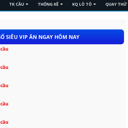
TK CẦU
THỐNG KÊ
KQ LÔ TÔ
QUAY THỬ
SOI CẦU XS DỰ ĐOÁN BA CÀNG
SOI CẦU XS DỰ ĐOÁN SONG
CẦU VỀ NHIỀU NHÁY (MB)
VÍP MB VIP
TK TỪ 00 ĐẾN 99
BẢNG LOTO MT
THỦ LÔ KÉP MB VIP
QUAY THỬ VI
N 123
CẦU VỀ CẢ CẶP (MB)
SOI CẦU XS DỰ ĐOÁN BẠCH
TẦN SUẤT XUẤT HIỆN
BẢNG LOTO MN
SOI CẦU XS DỰ ĐOÁN DÀN LÔ 8
QUAY THỬ X
THỦ ĐỀ MB VIP
CON MB VIP
Ố SIÊU VIP ĂN NGAY HÔM NAY
N 6×36
CẦU LẬT LIÊN TỤC (MB)
THỐNG KÊ TỔNG
BẢNG LOTO MB
QUAY THỬ X
SOI CẦU XS DỰ ĐOÁN BẠCH
SOI CẦU XS DỰ ĐOÁN ĐỀ ĐẦU
 cầu
CẦU BẠCH THỦ (MB)
THỐNG KÊ ĐẦU – ĐUÔI
QUAY THỬ X
THỦ LÔ KÉP MB VIP
ĐUÔI MB VIP
THỐNG KÊ ĐUÔI
SOI CẦU XS DỰ ĐOÁN BẠCH
SOI CẦU XS DỰ ĐOÁN LÔ XIÊN 
 cầu
THỦ LÔ MB VIP
MB VIP
THỐNG KÊ ĐẦU
SOI CẦU XS DỰ ĐOÁN CẶP 3
SOI CẦU XS DỰ ĐOÁN LÔ XIÊN 
 cầu
THỐNG KÊ LÔ KÉP
CÀNG VÍP MB VIP
MB VIP
THỐNG KÊ LÔ XIÊN
SOI CẦU XS DỰ ĐOÁN DÀN ĐỀ 4
SOI CẦU XS DỰ ĐOÁN LÔ XIÊN 
 cầu
CON MB VIP
THỐNG KÊ LÔ GAN
MB VIP
SOI CẦU XS DỰ ĐOÁN DÀN ĐỀ 6
THỐNG KÊ ĐẦU ĐUÔI
SOI CẦU XS DỰ ĐOÁN SONG
 cầu
CON MB VIP
THỦ LÔ MB VIP