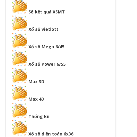
Sổ kết quả XSMT
Xổ số vietlott
Xổ số Mega 6/45
Xổ số Power 6/55
Max 3D
Max 4D
Thống kê
Xổ số điện toán 6x36