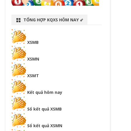
SOI CẦU XS DỰ ĐOÁN SONG
THỦ LÔ MT VIP
TỔNG HỢP KQXS HÔM NAY ⇙
XSMB
XSMN
XSMT
Kết quả hôm nay
Sổ kết quả XSMB
Sổ kết quả XSMN