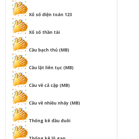
Xổ số điện toán 123
Xổ số thần tài
Cầu bạch thủ (MB)
Cầu lật liên tục (MB)
Cầu về cả cặp (MB)
Cầu về nhiều nháy (MB)
Thống kê đầu đuôi
Thống kê lô gan