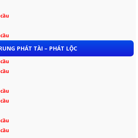
 cầu
 cầu
RUNG PHÁT TÀI – PHÁT LỘC
 cầu
 cầu
 cầu
 cầu
 cầu
 cầu