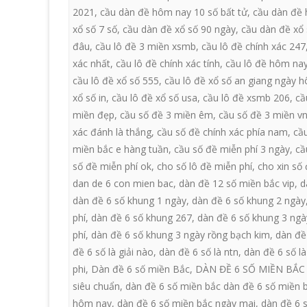
2021
,
cầu dàn đề hôm nay 10 số bất tử
,
cầu dàn đề
xổ số 7 số
,
cầu dàn đề xổ số 90 ngày
,
cầu dàn đề xổ 
đâu
,
cầu lô đề 3 miền xsmb
,
cầu lô đề chính xác 247
xác nhất
,
cầu lô đề chính xác tính
,
cầu lô đề hôm n
cầu lô đề xổ số 555
,
cầu lô đề xổ số an giang ngày 
xổ số in
,
cầu lô đề xổ số usa
,
cầu lô đề xsmb 206
,
cầ
miền đẹp
,
cầu số đề 3 miền êm
,
cầu số đề 3 miền v
xác đánh là thắng
,
cầu số đề chính xác phía nam
,
cầ
miền bắc e hàng tuần
,
cầu số đề miễn phí 3 ngày
,
cầ
số đề miễn phí ok
,
cho số lô đề miễn phí
,
cho xin số
dan de 6 con mien bac
,
dàn đề 12 số miền bắc vip
,
d
dàn đề 6 số khung 1 ngày
,
dàn đề 6 số khung 2 ngày
phí
,
dàn đề 6 số khung 267
,
dàn đề 6 số khung 3 ngà
phí
,
dàn đề 6 số khung 3 ngày rồng bạch kim
,
dàn đề
đề 6 số là giải nào
,
dàn đề 6 số là ntn
,
dàn đề 6 số l
phi
,
Dàn đề 6 số miền Bắc
,
DÀN ĐỀ 6 SỐ MIỀN BẮC 
siêu chuẩn
,
dàn đề 6 số miền bắc dàn đề 6 số miền 
hôm nay
,
dàn đề 6 số miền bắc ngày mai
,
dàn đề 6 