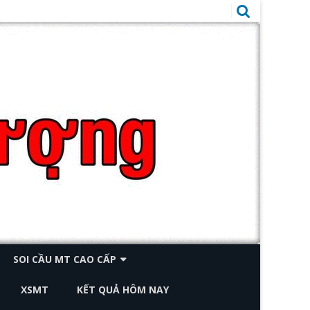
SOI CẦU MT CAO CẤP
SOI CẦU XS DỰ ĐOÁN BAO LÔ
XSMT
KẾT QUẢ HÔM NAY
MT VIP