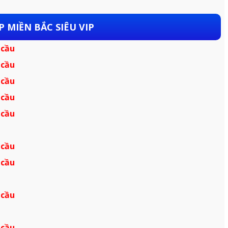
P MIỀN BẮC SIÊU VIP
 cầu
 cầu
 cầu
 cầu
 cầu
 cầu
 cầu
 cầu
 cầu