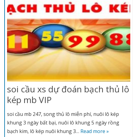
soi cầu xs dự đoán bạch thủ lô
kép mb VIP
soi cầu mb 247, song thủ lô miễn phí, nuôi lô kép
khung 3 ngày bất bại, nuôi lô khung 5 ngày rồng
bạch kim, lô kép nuôi khung 3…
Read more »