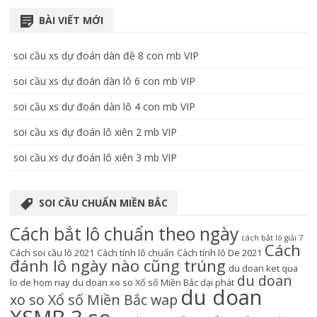
BÀI VIẾT MỚI
soi cầu xs dự đoán dàn đề 8 con mb VIP
soi cầu xs dự đoán dàn lô 6 con mb VIP
soi cầu xs dự đoán dàn lô 4 con mb VIP
soi cầu xs dự đoán lô xiên 2 mb VIP
soi cầu xs dự đoán lô xiên 3 mb VIP
SOI CẦU CHUẨN MIỀN BẮC
Cách bắt lô chuẩn theo ngày
cách bắt lô giải 7
Cách
Cách soi cầu lô 2021
Cách tính lô chuẩn
Cách tính lô De 2021
đánh lô ngày nào cũng trúng
du doan ket qua
du doan
lo de hom nay
du doan xo so Xổ số Miền Bắc dại phát
du doan
xo so Xổ số Miền Bắc wap