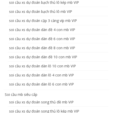
soi cầu xs dự đoán bạch thủ lô kép mb VIP
soi cầu xs dự đoán bạch thủ lô mb VIP
soi cầu xs dự đoán cặp 3 càng víp mb VIP
soi cầu xs dự đoán dàn đề 4 con mb VIP
soi cầu xs dự đoán dàn đề 6 con mb VIP
soi cầu xs dự đoán dàn đề 8 con mb VIP
soi cầu xs dự đoán dàn đề 10 con mb VIP
soi cầu xs dự đoán dàn lô 10 con mb VIP
soi cầu xs dự đoán dàn lô 4 con mb VIP
soi cầu xs dự đoán dàn lô 6 con mb VIP
Soi cầu mb siêu cấp
soi cầu xs dự đoán song thủ đề mb VIP
soi cầu xs dự đoán song thủ lô kép mb VIP