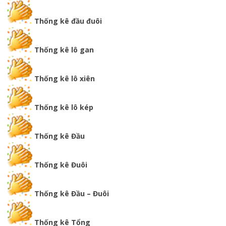
Thống kê đầu đuôi
Thống kê lô gan
Thống kê lô xiên
Thống kê lô kép
Thống kê Đầu
Thống kê Đuôi
Thống kê Đầu – Đuôi
Thống kê Tổng