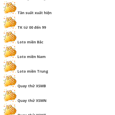
Tần suất xuất hiện
TK từ 00 đến 99
Loto miền Bắc
Loto miền Nam
Loto miền Trung
Quay thử XSMB
Quay thử XSMN