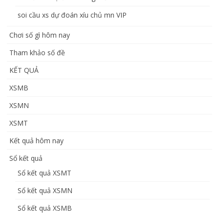
soi cầu xs dự đoán xíu chủ mn VIP
Chơi số gì hôm nay
Tham khảo số đề
KẾT QUẢ
XSMB
XSMN
XSMT
Kết quả hôm nay
Sổ kết quả
Sổ kết quả XSMT
Sổ kết quả XSMN
Sổ kết quả XSMB