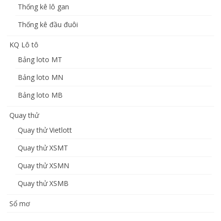
Thống kê lô gan
Thống kê đầu đuôi
KQ Lô tô
Bảng loto MT
Bảng loto MN
Bảng loto MB
Quay thử
Quay thử Vietlott
Quay thử XSMT
Quay thử XSMN
Quay thử XSMB
Sổ mơ