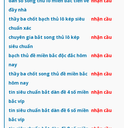
dàn số song thủ lô miền bắc tiền về
nhận cầu
đầy nhà
thầy ba chốt bạch thủ lô kép siêu
nhận cầu
chuẩn xác
chuyên gia bắt song thủ lô kép
nhận cầu
siêu chuẩn
bạch thủ đề miền bắc độc đắc hôm
nhận cầu
nay
thầy ba chốt song thủ đề miền bắc
nhận cầu
hôm nay
tin siêu chuẩn bắt dàn đề 4 số miền
nhận cầu
bắc víp
tin siêu chuẩn bắt dàn đề 6 số miền
nhận cầu
bắc víp