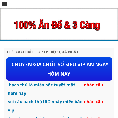
Skip
to
content
THẺ:
CÁCH BẮT LÔ KÉP HIỆU QUẢ NHẤT
CHUYÊN GIA CHỐT SỐ SIÊU VIP ĂN NGAY
HÔM NAY
bạch thủ lô miền bắc tuyệt mật
nhận cầu
hôm nay
soi cầu bạch thủ lô 2 nháy miền bắc
nhận cầu
víp