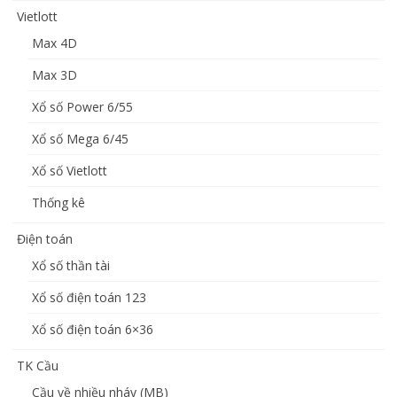
Vietlott
Max 4D
Max 3D
Xổ số Power 6/55
Xổ số Mega 6/45
Xổ số Vietlott
Thống kê
Điện toán
Xổ số thần tài
Xổ số điện toán 123
Xổ số điện toán 6×36
TK Cầu
Cầu về nhiều nháy (MB)