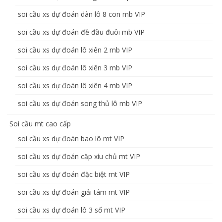
soi cầu xs dự đoán dàn lô 8 con mb VIP
soi cầu xs dự đoán đề đầu đuôi mb VIP
soi cầu xs dự đoán lô xiên 2 mb VIP
soi cầu xs dự đoán lô xiên 3 mb VIP
soi cầu xs dự đoán lô xiên 4 mb VIP
soi cầu xs dự đoán song thủ lô mb VIP
Soi cầu mt cao cấp
soi cầu xs dự đoán bao lô mt VIP
soi cầu xs dự đoán cặp xíu chủ mt VIP
soi cầu xs dự đoán đặc biệt mt VIP
soi cầu xs dự đoán giải tám mt VIP
soi cầu xs dự đoán lô 3 số mt VIP