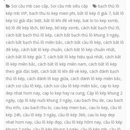
Soi cầu mb cao cấp
,
Soi cầu mb siêu cấp
bạch thủ lô
kép mb VIP
,
bach thu lo kep mien phi
,
bắt lô kép ở giải 7
,
bắt lô
kép từ giải đặc biệt
,
bắt lô khi đề về kép
,
bat lo to kep xsmb
,
bộ lô đề kép lệch
,
btl kep
,
btl kép xsmb
,
cách bắt bạch thủ lô
,
cách bắt bạch thủ lô kép
,
cách bắt bạch thủ lô khung 3 ngày
,
cách bắt bạch thủ lô miền bắc
,
cách bắt cầu lô kép
,
cách bắt lô
đề kép
,
cách bắt lô kép chuẩn
,
cách bắt lô kép chuẩn nhất
,
cách bắt lô kép giải 7
,
cách bắt lô kép hiệu quả nhất
,
cách bắt
lô kép miền bắc
,
cách bắt lô kép miền nam
,
cách bắt lô kép
theo giải đặc biệt
,
cách bắt lô khi đề về kép
,
cách đánh bạch
thủ lô kép
,
cách đánh lô kẹp giữa
,
cách đánh lô kép miền bắc
,
cách soi cầu lô kép
,
cách soi cầu lô kép miền bắc
,
cap lo kep
dep nhat hom nay
,
cap lo kep hay ra cung
,
Cặp lô kép khung 2
ngày
,
cặp lô kép nuôi khung 3 ngày
,
cau bach thu de
,
cau bach
thu info
,
cau bach thu lo
,
cau kep mien bac
,
cau lo kep
,
cầu lô
kép 24h
,
cầu lô kép 3 ngày
,
cầu lô kép 366
,
cau lo kep dep
nhat hom nay
,
cầu lô kép đẹp
,
cầu lô kép hôm nay
,
cầu lô kép
khung 2 ngày
,
cầu lô kép khung 3 ngày
,
cầu lô kép mb
,
cầu lô