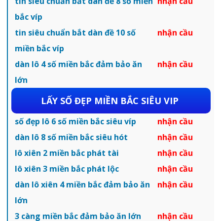
tin siêu chuẩn bắt dàn đề 8 số miền
nhận cầu
bắc víp
tin siêu chuẩn bắt dàn đề 10 số
nhận cầu
miền bắc víp
dàn lô 4 số miền bắc đảm bảo ăn
nhận cầu
lớn
LẤY SỐ ĐẸP MIỀN BẮC SIÊU VIP
số đẹp lô 6 số miền bắc siêu víp
nhận cầu
dàn lô 8 số miền bắc siêu hót
nhận cầu
lô xiên 2 miền bắc phát tài
nhận cầu
lô xiên 3 miền bắc phát lộc
nhận cầu
dàn lô xiên 4 miền bắc đảm bảo ăn
nhận cầu
lớn
3 càng miền bắc đảm bảo ăn lớn
nhận cầu