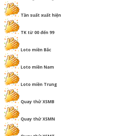
Tần suất xuất hiện
TK từ 00 đến 99
Loto miền Bắc
Loto miền Nam
Loto miền Trung
Quay thử XSMB
Quay thử XSMN