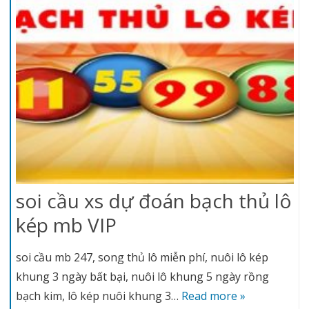
soi cầu xs dự đoán bạch thủ lô
kép mb VIP
soi cầu mb 247, song thủ lô miễn phí, nuôi lô kép
khung 3 ngày bất bại, nuôi lô khung 5 ngày rồng
bạch kim, lô kép nuôi khung 3…
Read more »