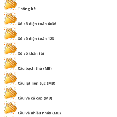
Thống kê
Xổ số điện toán 6x36
Xổ số điện toán 123
Xổ số thần tài
Cầu bạch thủ (MB)
Cầu lật liên tục (MB)
Cầu về cả cặp (MB)
Cầu về nhiều nháy (MB)