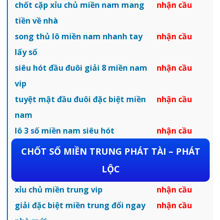
chốt cặp xỉu chủ miền nam mang
nhận cầu
tiền về nhà
song thủ lô miền nam nhanh tay
nhận cầu
lấy số
siêu hót đầu đuôi giải 8 miền nam
nhận cầu
vip
tuyệt mật đầu đuôi đặc biệt miền
nhận cầu
nam
lô 3 số miền nam siêu hót
nhận cầu
CHỐT SỐ MIỀN TRUNG PHÁT TÀI – PHÁT
LỘC
xỉu chủ miền trung vip
nhận cầu
giải đặc biệt miền trung đổi ngay
nhận cầu