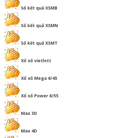
Sổ kết quả XSMB
Sổ kết quả XSMN
Sổ kết quả XSMT
Xổ số vietlott
Xổ số Mega 6/45
Xổ số Power 6/55
Max 3D
Max 4D