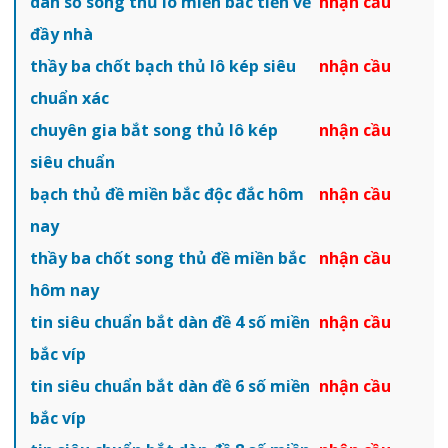
dàn số song thủ lô miền bắc tiền về
nhận cầu
đầy nhà
thầy ba chốt bạch thủ lô kép siêu
nhận cầu
chuẩn xác
chuyên gia bắt song thủ lô kép
nhận cầu
siêu chuẩn
bạch thủ đề miền bắc độc đắc hôm
nhận cầu
nay
thầy ba chốt song thủ đề miền bắc
nhận cầu
hôm nay
tin siêu chuẩn bắt dàn đề 4 số miền
nhận cầu
bắc víp
tin siêu chuẩn bắt dàn đề 6 số miền
nhận cầu
bắc víp