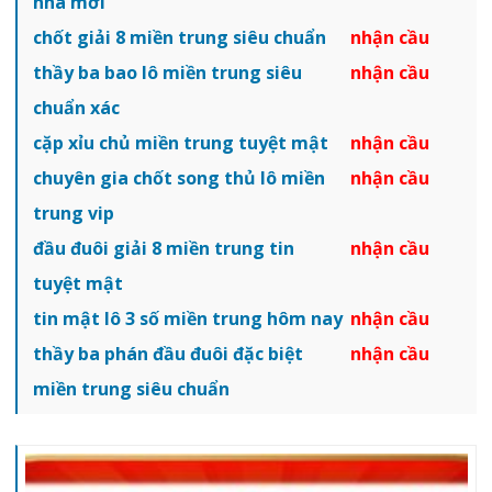
nhà mới
chốt giải 8 miền trung siêu chuẩn
nhận cầu
thầy ba bao lô miền trung siêu
nhận cầu
chuẩn xác
cặp xỉu chủ miền trung tuyệt mật
nhận cầu
chuyên gia chốt song thủ lô miền
nhận cầu
trung vip
đầu đuôi giải 8 miền trung tin
nhận cầu
tuyệt mật
tin mật lô 3 số miền trung hôm nay
nhận cầu
thầy ba phán đầu đuôi đặc biệt
nhận cầu
miền trung siêu chuẩn