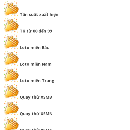
Tần suất xuất hiện
TK từ 00 đến 99
Loto miền Bắc
Loto miền Nam
Loto miền Trung
Quay thử XSMB
Quay thử XSMN