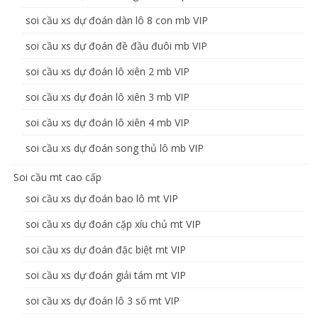
soi cầu xs dự đoán dàn lô 8 con mb VIP
soi cầu xs dự đoán đề đầu đuôi mb VIP
soi cầu xs dự đoán lô xiên 2 mb VIP
soi cầu xs dự đoán lô xiên 3 mb VIP
soi cầu xs dự đoán lô xiên 4 mb VIP
soi cầu xs dự đoán song thủ lô mb VIP
Soi cầu mt cao cấp
soi cầu xs dự đoán bao lô mt VIP
soi cầu xs dự đoán cặp xíu chủ mt VIP
soi cầu xs dự đoán đặc biệt mt VIP
soi cầu xs dự đoán giải tám mt VIP
soi cầu xs dự đoán lô 3 số mt VIP