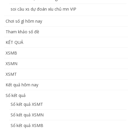
soi cầu xs dự đoán xíu chủ mn VIP
Chơi số gì hôm nay
Tham khảo số đề
KẾT QUẢ
XSMB
XSMN
XSMT
Kết quả hôm nay
Sổ kết quả
Sổ kết quả XSMT
Sổ kết quả XSMN
Sổ kết quả XSMB