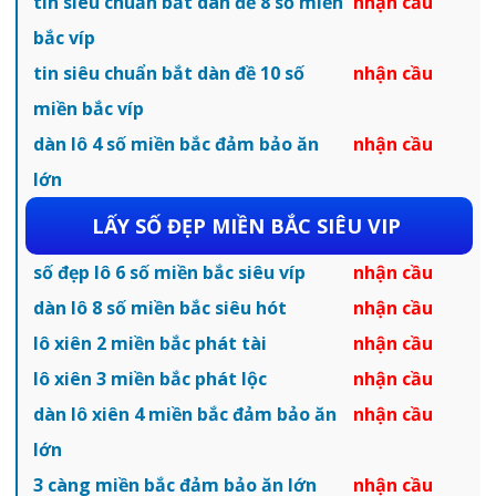
tin siêu chuẩn bắt dàn đề 8 số miền
nhận cầu
bắc víp
tin siêu chuẩn bắt dàn đề 10 số
nhận cầu
miền bắc víp
dàn lô 4 số miền bắc đảm bảo ăn
nhận cầu
lớn
LẤY SỐ ĐẸP MIỀN BẮC SIÊU VIP
số đẹp lô 6 số miền bắc siêu víp
nhận cầu
dàn lô 8 số miền bắc siêu hót
nhận cầu
lô xiên 2 miền bắc phát tài
nhận cầu
lô xiên 3 miền bắc phát lộc
nhận cầu
dàn lô xiên 4 miền bắc đảm bảo ăn
nhận cầu
lớn
3 càng miền bắc đảm bảo ăn lớn
nhận cầu