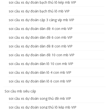
soi cầu xs dự đoán bạch thủ lô kép mb VIP
soi cầu xs dự đoán bạch thủ lô mb VIP
soi cầu xs dự đoán cặp 3 càng víp mb VIP
soi cầu xs dự đoán dàn đề 4 con mb VIP
soi cầu xs dự đoán dàn đề 6 con mb VIP
soi cầu xs dự đoán dàn đề 8 con mb VIP
soi cầu xs dự đoán dàn đề 10 con mb VIP
soi cầu xs dự đoán dàn lô 10 con mb VIP
soi cầu xs dự đoán dàn lô 4 con mb VIP
soi cầu xs dự đoán dàn lô 6 con mb VIP
Soi cầu mb siêu cấp
soi cầu xs dự đoán song thủ đề mb VIP
soi cầu xs dự đoán song thủ lô kép mb VIP