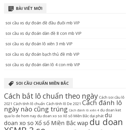
BÀI VIẾT MỚI
soi cầu xs dự đoán đề đầu đuôi mb VIP
soi cầu xs dự đoán dàn đề 8 con mb VIP
soi cầu xs dự đoán lô xiên 3 mb VIP
soi cầu xs dự đoán bạch thủ đề mb VIP
soi cầu xs dự đoán dàn lô 4 con mb VIP
SOI CẦU CHUẨN MIỀN BẮC
Cách bắt lô chuẩn theo ngày
Cách soi cầu lô
Cách đánh lô
2021
Cách tính lô chuẩn
Cách tính lô De 2021
ngày nào cũng trúng
du doan ket
Cách đánh lô xiên 4
du
qua lo de hom nay
du doan xo so Xổ số Miền Bắc dại phát
du doan
doan xo so Xổ số Miền Bắc wap