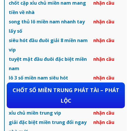
chốt cặp xỉu chủ miền nam mang
nhận cầu
tiền về nhà
song thủ lô miền nam nhanh tay
nhận cầu
lấy số
siêu hót đầu đuôi giải 8 miền nam
nhận cầu
vip
tuyệt mật đầu đuôi đặc biệt miền
nhận cầu
nam
lô 3 số miền nam siêu hót
nhận cầu
CHỐT SỐ MIỀN TRUNG PHÁT TÀI – PHÁT
LỘC
xỉu chủ miền trung vip
nhận cầu
giải đặc biệt miền trung đổi ngay
nhận cầu