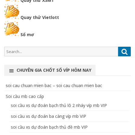
Quay thử XSMT
Quay thử Vietlott
Sổ mơ
Search
Sea
for:
CHUYÊN GIA CHỐT SỐ VÍP HÔM NAY
soi cau chuan mien bac – soi cau chuan mien bac
Soi cầu mb cao cấp
soi cầu xs dự đoán bạch thủ lô 2 nháy víp mb VIP
soi cầu xs dự đoán ba càng víp mb VIP
soi cầu xs dự đoán bạch thủ đề mb VIP