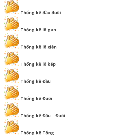
Thống kê đầu đuôi
Thống kê lô gan
Thống kê lô xiên
Thống kê lô kép
Thống kê Đầu
Thống kê Đuôi
Thống kê Đầu – Đuôi
Thống kê Tổng