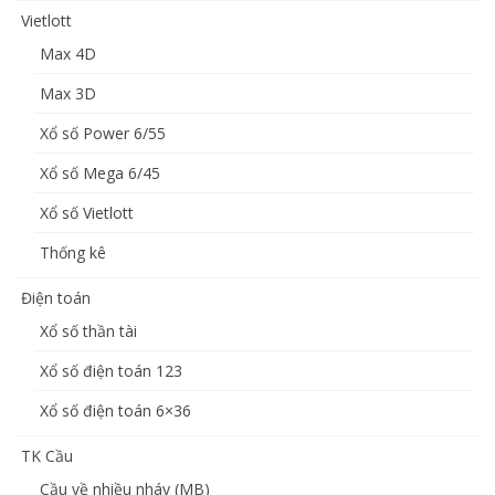
Vietlott
Max 4D
Max 3D
Xổ số Power 6/55
Xổ số Mega 6/45
Xổ số Vietlott
Thống kê
Điện toán
Xổ số thần tài
Xổ số điện toán 123
Xổ số điện toán 6×36
TK Cầu
Cầu về nhiều nháy (MB)