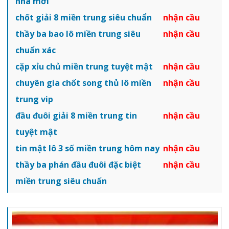
nhà mới
chốt giải 8 miền trung siêu chuẩn
nhận cầu
thầy ba bao lô miền trung siêu
nhận cầu
chuẩn xác
cặp xỉu chủ miền trung tuyệt mật
nhận cầu
chuyên gia chốt song thủ lô miền
nhận cầu
trung vip
đầu đuôi giải 8 miền trung tin
nhận cầu
tuyệt mật
tin mật lô 3 số miền trung hôm nay
nhận cầu
thầy ba phán đầu đuôi đặc biệt
nhận cầu
miền trung siêu chuẩn