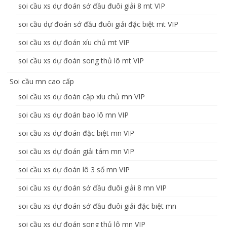
soi cầu xs dự đoán sớ đầu đuôi giải 8 mt VIP
soi cầu dự đoán sớ đầu đuôi giải đặc biệt mt VIP
soi cầu xs dự đoán xíu chủ mt VIP
soi cầu xs dự đoán song thủ lô mt VIP
Soi cầu mn cao cấp
soi cầu xs dự đoán cặp xíu chủ mn VIP
soi cầu xs dự đoán bao lô mn VIP
soi cầu xs dự đoán đặc biệt mn VIP
soi cầu xs dự đoán giải tám mn VIP
soi cầu xs dự đoán lô 3 số mn VIP
soi cầu xs dự đoán sớ đầu đuôi giải 8 mn VIP
soi cầu xs dự đoán sớ đầu đuôi giải đặc biệt mn
soi cầu xs dự đoán song thủ lô mn VIP