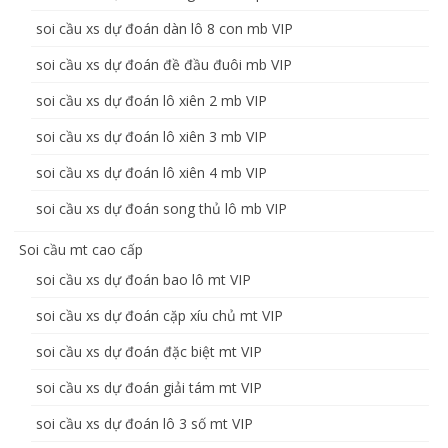
soi cầu xs dự đoán dàn lô 8 con mb VIP
soi cầu xs dự đoán đề đầu đuôi mb VIP
soi cầu xs dự đoán lô xiên 2 mb VIP
soi cầu xs dự đoán lô xiên 3 mb VIP
soi cầu xs dự đoán lô xiên 4 mb VIP
soi cầu xs dự đoán song thủ lô mb VIP
Soi cầu mt cao cấp
soi cầu xs dự đoán bao lô mt VIP
soi cầu xs dự đoán cặp xíu chủ mt VIP
soi cầu xs dự đoán đặc biệt mt VIP
soi cầu xs dự đoán giải tám mt VIP
soi cầu xs dự đoán lô 3 số mt VIP