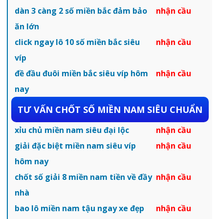
dàn 3 càng 2 số miền bắc đảm bảo
nhận cầu
ăn lớn
click ngay lô 10 số miền bắc siêu
nhận cầu
víp
đề đầu đuôi miền bắc siêu víp hôm
nhận cầu
nay
TƯ VẤN CHỐT SỐ MIỀN NAM SIÊU CHUẨN
xỉu chủ miền nam siêu đại lộc
nhận cầu
giải đặc biệt miền nam siêu víp
nhận cầu
hôm nay
chốt số giải 8 miền nam tiền về đầy
nhận cầu
nhà
bao lô miền nam tậu ngay xe đẹp
nhận cầu