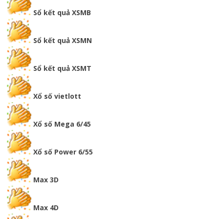
Sổ kết quả XSMB
Sổ kết quả XSMN
Sổ kết quả XSMT
Xổ số vietlott
Xổ số Mega 6/45
Xổ số Power 6/55
Max 3D
Max 4D