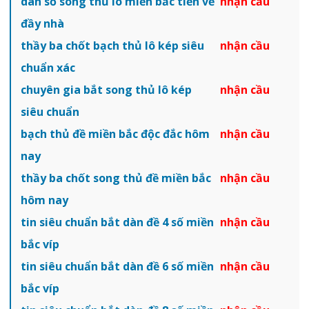
dàn số song thủ lô miền bắc tiền về
nhận cầu
đầy nhà
thầy ba chốt bạch thủ lô kép siêu
nhận cầu
chuẩn xác
chuyên gia bắt song thủ lô kép
nhận cầu
siêu chuẩn
bạch thủ đề miền bắc độc đắc hôm
nhận cầu
nay
thầy ba chốt song thủ đề miền bắc
nhận cầu
hôm nay
tin siêu chuẩn bắt dàn đề 4 số miền
nhận cầu
bắc víp
tin siêu chuẩn bắt dàn đề 6 số miền
nhận cầu
bắc víp