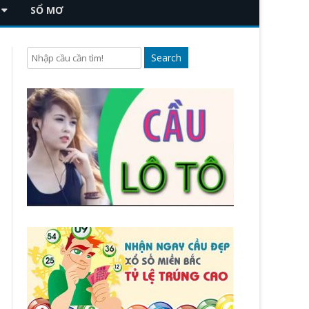
SỔ MƠ
SOI CẦU XS DỰ ĐOÁN CẶP XÍU
ETLOTT
CHỦ MT VIP
Search
SMT
SOI CẦU XS DỰ ĐOÁN ĐẶC BIỆT
MT VIP
SMN
SOI CẦU XS DỰ ĐOÁN GIẢI TÁM
SMB
MT VIP
2
SOI CẦU XS DỰ ĐOÁN LÔ 3 SỐ
MT VIP
3
SOI CẦU XS DỰ ĐOÁN SỚ ĐẦU
ĐUÔI GIẢI 8 MT VIP
4
SOI CẦU DỰ ĐOÁN SỚ ĐẦU
ĐUÔI GIẢI ĐẶC BIỆT MT VIP
SOI CẦU XS DỰ ĐOÁN XÍU CHỦ
MT VIP