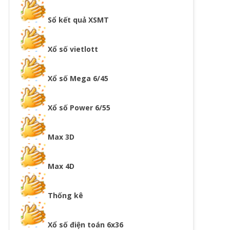
Sổ kết quả XSMT
Xổ số vietlott
Xổ số Mega 6/45
Xổ số Power 6/55
Max 3D
Max 4D
Thống kê
Xổ số điện toán 6x36