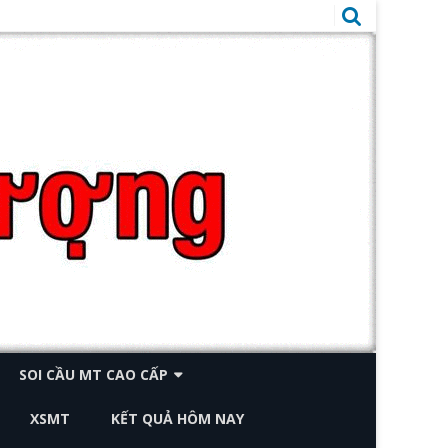
SOI CẦU MT CAO CẤP
SOI CẦU XS DỰ ĐOÁN BAO LÔ
XSMT
KẾT QUẢ HÔM NAY
MT VIP