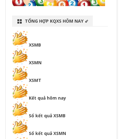
SOI CẦU XS DỰ ĐOÁN SONG
THỦ LÔ MT VIP
TỔNG HỢP KQXS HÔM NAY ⇙
XSMB
XSMN
XSMT
Kết quả hôm nay
Sổ kết quả XSMB
Sổ kết quả XSMN