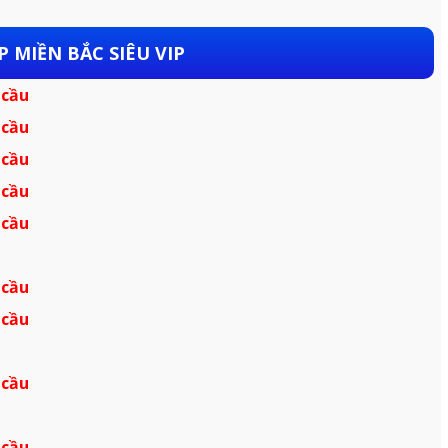
P MIỀN BẮC SIÊU VIP
 cầu
 cầu
 cầu
 cầu
 cầu
 cầu
 cầu
 cầu
 cầu