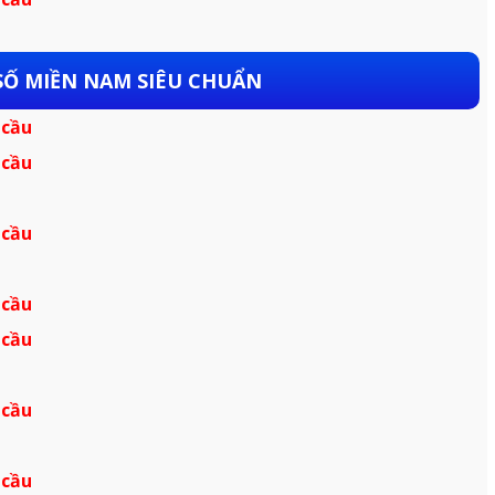
SỐ MIỀN NAM SIÊU CHUẨN
 cầu
 cầu
 cầu
 cầu
 cầu
 cầu
 cầu