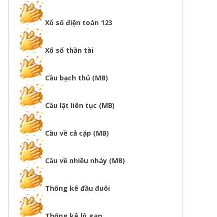
Xổ số điện toán 123
Xổ số thần tài
Cầu bạch thủ (MB)
Cầu lật liên tục (MB)
Cầu về cả cặp (MB)
Cầu về nhiều nháy (MB)
Thống kê đầu đuôi
Thống kê lô gan