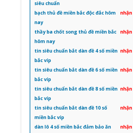
siêu chuẩn
SOI CẦU XS DỰ ĐOÁN SONG
THỦ LÔ MN VIP
bạch thủ đề miền bắc độc đắc hôm
nhận
nay
SOI CẦU XS DỰ ĐOÁN XÍU CHỦ
MN VIP
thầy ba chốt song thủ đề miền bắc
nhận
hôm nay
tin siêu chuẩn bắt dàn đề 4 số miền
nhận
bắc víp
tin siêu chuẩn bắt dàn đề 6 số miền
nhận
bắc víp
tin siêu chuẩn bắt dàn đề 8 số miền
nhận
bắc víp
tin siêu chuẩn bắt dàn đề 10 số
nhận
miền bắc víp
dàn lô 4 số miền bắc đảm bảo ăn
nhận