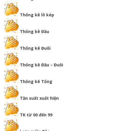
Thống kê lô kép
Thống kê Đầu
Thống kê Đuôi
Thống kê Đầu – Đuôi
Thống kê Tổng
Tần suất xuất hiện
TK từ 00 đến 99