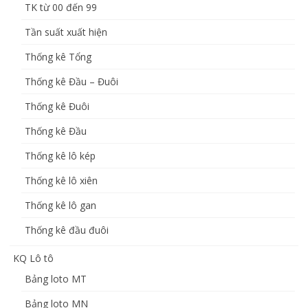
TK từ 00 đến 99
Tần suất xuất hiện
Thống kê Tổng
Thống kê Đầu – Đuôi
Thống kê Đuôi
Thống kê Đầu
Thống kê lô kép
Thống kê lô xiên
Thống kê lô gan
Thống kê đầu đuôi
KQ Lô tô
Bảng loto MT
Bảng loto MN