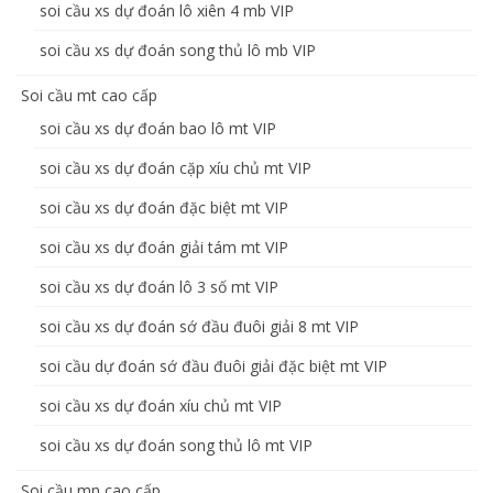
soi cầu xs dự đoán lô xiên 4 mb VIP
soi cầu xs dự đoán song thủ lô mb VIP
Soi cầu mt cao cấp
soi cầu xs dự đoán bao lô mt VIP
soi cầu xs dự đoán cặp xíu chủ mt VIP
soi cầu xs dự đoán đặc biệt mt VIP
soi cầu xs dự đoán giải tám mt VIP
soi cầu xs dự đoán lô 3 số mt VIP
soi cầu xs dự đoán sớ đầu đuôi giải 8 mt VIP
soi cầu dự đoán sớ đầu đuôi giải đặc biệt mt VIP
soi cầu xs dự đoán xíu chủ mt VIP
soi cầu xs dự đoán song thủ lô mt VIP
Soi cầu mn cao cấp