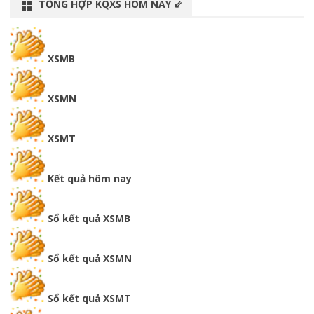
TỔNG HỢP KQXS HÔM NAY ⇙
XSMB
XSMN
XSMT
Kết quả hôm nay
Sổ kết quả XSMB
Sổ kết quả XSMN
Sổ kết quả XSMT