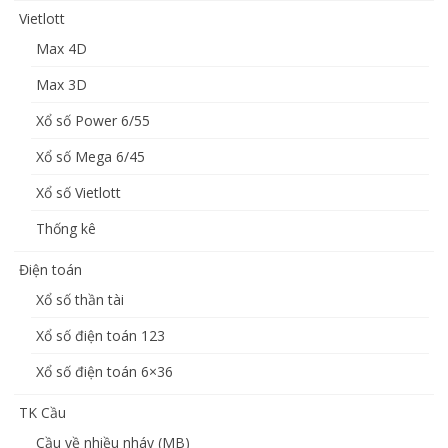
Vietlott
Max 4D
Max 3D
Xổ số Power 6/55
Xổ số Mega 6/45
Xổ số Vietlott
Thống kê
Điện toán
Xổ số thần tài
Xổ số điện toán 123
Xổ số điện toán 6×36
TK Cầu
Cầu về nhiều nháy (MB)