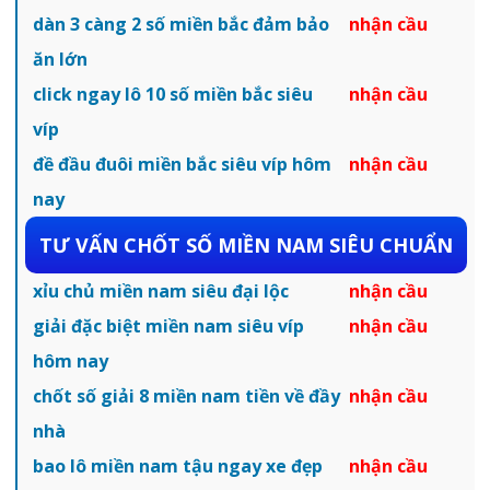
dàn 3 càng 2 số miền bắc đảm bảo
nhận cầu
ăn lớn
click ngay lô 10 số miền bắc siêu
nhận cầu
víp
đề đầu đuôi miền bắc siêu víp hôm
nhận cầu
nay
TƯ VẤN CHỐT SỐ MIỀN NAM SIÊU CHUẨN
xỉu chủ miền nam siêu đại lộc
nhận cầu
giải đặc biệt miền nam siêu víp
nhận cầu
hôm nay
chốt số giải 8 miền nam tiền về đầy
nhận cầu
nhà
bao lô miền nam tậu ngay xe đẹp
nhận cầu