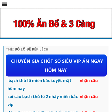
Skip
to
content
THẺ:
BỘ LÔ ĐỀ KÉP LỆCH
CHUYÊN GIA CHỐT SỐ SIÊU VIP ĂN NGAY
HÔM NAY
bạch thủ lô miền bắc tuyệt mật
nhận cầu
hôm nay
soi cầu bạch thủ lô 2 nháy miền bắc
nhận cầu
víp