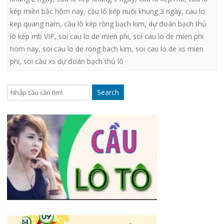
kép miền bắc hôm nay
,
cầu lô kép nuôi khung 3 ngày
,
cau lo
kep quang nam
,
cầu lô kép rồng bạch kim
,
dự đoán bạch thủ
lô kép mb VIP
,
soi cau lo de mien phi
,
soi cau lo de mien phi
hom nay
,
soi cau lo de rong bach kim
,
soi cau lo de xs mien
phi
,
soi cầu xs dự đoán bạch thủ lô
Search