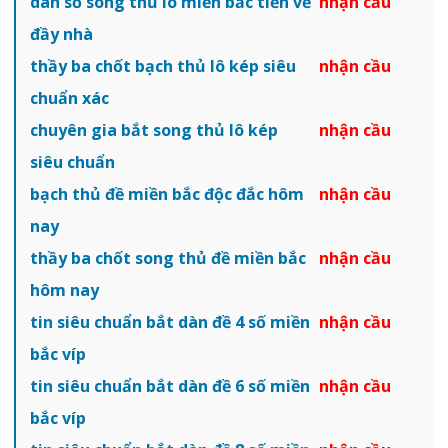
dàn số song thủ lô miền bắc tiền về
nhận cầu
đầy nhà
thầy ba chốt bạch thủ lô kép siêu
nhận cầu
chuẩn xác
chuyên gia bắt song thủ lô kép
nhận cầu
siêu chuẩn
bạch thủ đề miền bắc độc đắc hôm
nhận cầu
nay
thầy ba chốt song thủ đề miền bắc
nhận cầu
hôm nay
tin siêu chuẩn bắt dàn đề 4 số miền
nhận cầu
bắc víp
tin siêu chuẩn bắt dàn đề 6 số miền
nhận cầu
bắc víp