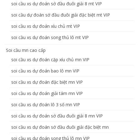
soi cầu xs dự đoán sớ đầu đuôi giải 8 mt VIP
soi cầu dự đoán sớ đầu đuôi giải đặc biệt mt VIP
soi cầu xs dự đoán xíu chủ mt VIP
soi cầu xs dự đoán song thủ lô mt VIP
Soi cầu mn cao cấp
soi cầu xs dự đoán cặp xíu chủ mn VIP
soi cầu xs dự đoán bao lô mn VIP
soi cầu xs dự đoán đặc biệt mn VIP
soi cầu xs dự đoán giải tám mn VIP
soi cầu xs dự đoán lô 3 số mn VIP
soi cầu xs dự đoán sớ đầu đuôi giải 8 mn VIP
soi cầu xs dự đoán sớ đầu đuôi giải đặc biệt mn
soi cầu xs dự đoán song thủ lô mn VIP