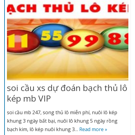
soi cầu xs dự đoán bạch thủ lô
kép mb VIP
soi cầu mb 247, song thủ lô miễn phí, nuôi lô kép
khung 3 ngày bất bại, nuôi lô khung 5 ngày rồng
bạch kim, lô kép nuôi khung 3…
Read more »