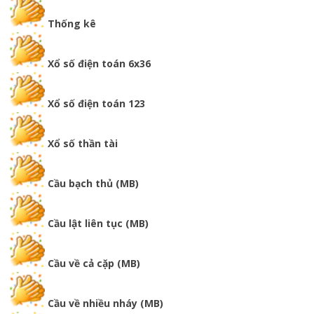
Thống kê
Xổ số điện toán 6x36
Xổ số điện toán 123
Xổ số thần tài
Cầu bạch thủ (MB)
Cầu lật liên tục (MB)
Cầu về cả cặp (MB)
Cầu về nhiều nháy (MB)