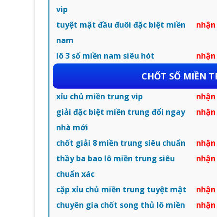
vip
tuyệt mật đầu đuôi đặc biệt miền
nhận
nam
lô 3 số miền nam siêu hót
nhận
CHỐT SỐ MIỀN T
xỉu chủ miền trung vip
nhận
giải đặc biệt miền trung đổi ngay
nhận
nhà mới
chốt giải 8 miền trung siêu chuẩn
nhận
thầy ba bao lô miền trung siêu
nhận
chuẩn xác
cặp xỉu chủ miền trung tuyệt mật
nhận
chuyên gia chốt song thủ lô miền
nhận