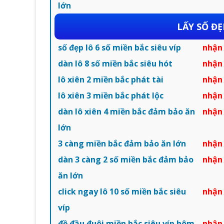
lớn
LẤY SỐ ĐẸ
số đẹp lô 6 số miền bắc siêu víp
nhận
dàn lô 8 số miền bắc siêu hót
nhận
lô xiên 2 miền bắc phát tài
nhận
lô xiên 3 miền bắc phát lộc
nhận
dàn lô xiên 4 miền bắc đảm bảo ăn
nhận
lớn
3 càng miền bắc đảm bảo ăn lớn
nhận
dàn 3 càng 2 số miền bắc đảm bảo
nhận
ăn lớn
click ngay lô 10 số miền bắc siêu
nhận
víp
đề đầu đuôi miền bắc siêu víp hôm
nhận