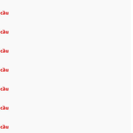
SOI CẦU XS DỰ ĐOÁN DÀN ĐỀ 8
 cầu
CON MB VIP
SOI CẦU XS DỰ ĐOÁN DÀN ĐỀ
 cầu
10 CON MB VIP
SOI CẦU XS DỰ ĐOÁN DÀN LÔ
 cầu
10 CON MB VIP
SOI CẦU XS DỰ ĐOÁN DÀN LÔ 4
 cầu
CON MB VIP
SOI CẦU XS DỰ ĐOÁN DÀN LÔ 6
 cầu
CON MB VIP
 cầu
 cầu