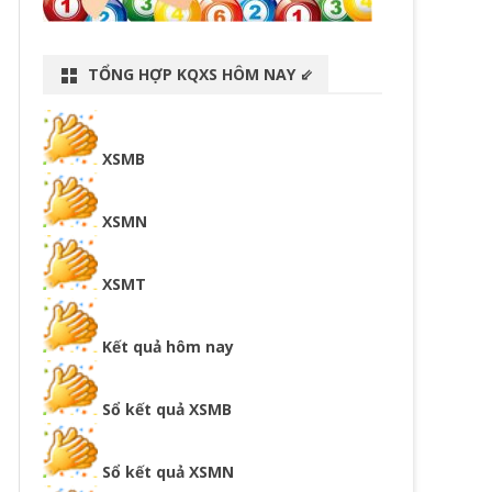
SOI CẦU XS DỰ ĐOÁN SONG
THỦ LÔ MT VIP
TỔNG HỢP KQXS HÔM NAY ⇙
XSMB
XSMN
XSMT
Kết quả hôm nay
Sổ kết quả XSMB
Sổ kết quả XSMN