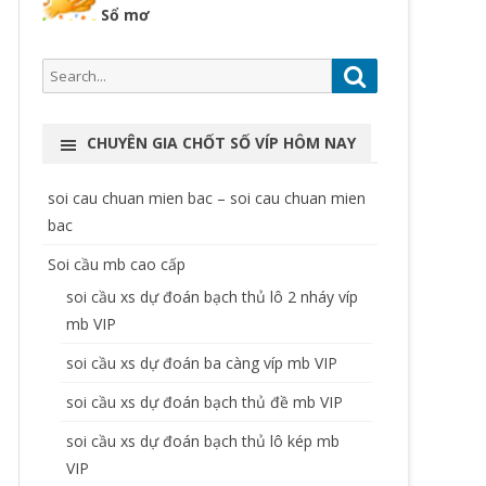
Sổ mơ
Search
Search
for:
CHUYÊN GIA CHỐT SỐ VÍP HÔM NAY
soi cau chuan mien bac – soi cau chuan mien
bac
Soi cầu mb cao cấp
soi cầu xs dự đoán bạch thủ lô 2 nháy víp
mb VIP
soi cầu xs dự đoán ba càng víp mb VIP
soi cầu xs dự đoán bạch thủ đề mb VIP
soi cầu xs dự đoán bạch thủ lô kép mb
VIP