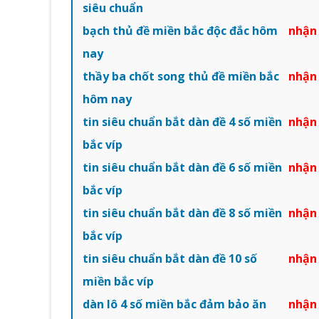
siêu chuẩn
SOI CẦU XS DỰ ĐOÁN SONG
THỦ LÔ MN VIP
bạch thủ đề miền bắc độc đắc hôm
nhận
nay
SOI CẦU XS DỰ ĐOÁN XÍU CHỦ
MN VIP
thầy ba chốt song thủ đề miền bắc
nhận
hôm nay
tin siêu chuẩn bắt dàn đề 4 số miền
nhận
bắc víp
tin siêu chuẩn bắt dàn đề 6 số miền
nhận
bắc víp
tin siêu chuẩn bắt dàn đề 8 số miền
nhận
bắc víp
tin siêu chuẩn bắt dàn đề 10 số
nhận
miền bắc víp
dàn lô 4 số miền bắc đảm bảo ăn
nhận