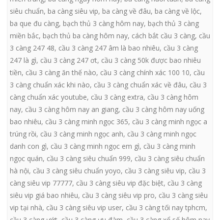
siêu chuẩn
,
ba càng siêu vip
,
ba càng về đâu
,
ba càng về lộc
,
ba que đu càng
,
bạch thủ 3 càng hôm nay
,
bạch thủ 3 càng
miền bắc
,
bạch thủ ba càng hôm nay
,
cách bắt cầu 3 càng
,
cầu
3 càng 247 48
,
cầu 3 càng 247 âm là bao nhiêu
,
cầu 3 càng
247 là gì
,
cầu 3 càng 247 ơt
,
cầu 3 càng 50k được bao nhiêu
tiền
,
cầu 3 càng ăn thế nào
,
cầu 3 càng chính xác 100 10
,
cầu
3 càng chuẩn xác khi nào
,
cầu 3 càng chuẩn xác về đâu
,
cầu 3
càng chuẩn xác youtube
,
cầu 3 càng extra
,
cầu 3 càng hôm
nay
,
cầu 3 càng hôm nay an giang
,
cầu 3 càng hôm nay uống
bao nhiêu
,
cầu 3 càng minh ngọc 365
,
cầu 3 càng minh ngọc a
trúng rồi
,
cầu 3 càng minh ngọc anh
,
cầu 3 càng minh ngọc
danh con gì
,
cầu 3 càng minh ngọc em gì
,
cầu 3 càng minh
ngọc quán
,
cầu 3 càng siêu chuẩn 999
,
cầu 3 càng siêu chuẩn
hà nội
,
cầu 3 càng siêu chuẩn yoyo
,
cầu 3 càng siêu vip
,
cầu 3
càng siêu vip 77777
,
cầu 3 càng siêu vip đặc biệt
,
cầu 3 càng
siêu vip giá bao nhiêu
,
cầu 3 càng siêu vip pro
,
cầu 3 càng siêu
vip tại nhà
,
cầu 3 càng siêu vip user
,
cầu 3 càng tối nay tphcm
,
cầu 3 càng ướt
,
cầu 3 càng ưu đàm
,
cầu 3 càng xổ số hôm nay