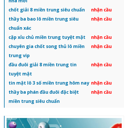
nhà mới
chốt giải 8 miền trung siêu chuẩn
nhận cầu
thầy ba bao lô miền trung siêu
nhận cầu
chuẩn xác
cặp xỉu chủ miền trung tuyệt mật
nhận cầu
chuyên gia chốt song thủ lô miền
nhận cầu
trung vip
đầu đuôi giải 8 miền trung tin
nhận cầu
tuyệt mật
tin mật lô 3 số miền trung hôm nay
nhận cầu
thầy ba phán đầu đuôi đặc biệt
nhận cầu
miền trung siêu chuẩn