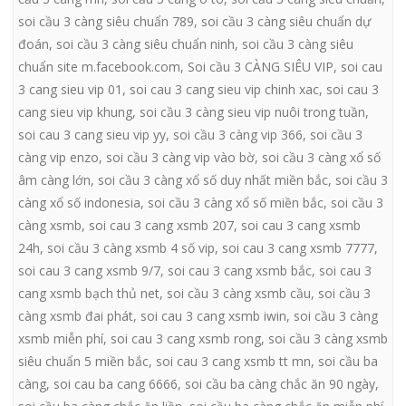
soi cầu 3 càng siêu chuẩn 789
,
soi cầu 3 càng siêu chuẩn dự
đoán
,
soi cầu 3 càng siêu chuẩn ninh
,
soi cầu 3 càng siêu
chuẩn site m.facebook.com
,
Soi cầu 3 CÀNG SIÊU VIP
,
soi cau
3 cang sieu vip 01
,
soi cau 3 cang sieu vip chinh xac
,
soi cau 3
cang sieu vip khung
,
soi cầu 3 càng sieu vip nuôi trong tuần
,
soi cau 3 cang sieu vip yy
,
soi cầu 3 càng vip 366
,
soi cầu 3
càng vip enzo
,
soi cầu 3 càng vip vào bờ
,
soi cầu 3 càng xổ số
âm càng lớn
,
soi cầu 3 càng xổ số duy nhất miền bắc
,
soi cầu 3
càng xổ số indonesia
,
soi cầu 3 càng xổ số miền bắc
,
soi cầu 3
càng xsmb
,
soi cau 3 cang xsmb 207
,
soi cau 3 cang xsmb
24h
,
soi cầu 3 càng xsmb 4 số vip
,
soi cau 3 cang xsmb 7777
,
soi cau 3 cang xsmb 9/7
,
soi cau 3 cang xsmb bắc
,
soi cau 3
cang xsmb bạch thủ net
,
soi cầu 3 càng xsmb cầu
,
soi cầu 3
càng xsmb đai phát
,
soi cau 3 cang xsmb iwin
,
soi cầu 3 càng
xsmb miễn phí
,
soi cau 3 cang xsmb rong
,
soi cầu 3 càng xsmb
siêu chuẩn 5 miền bắc
,
soi cau 3 cang xsmb tt mn
,
soi cầu ba
càng
,
soi cau ba cang 6666
,
soi cầu ba càng chắc ăn 90 ngày
,