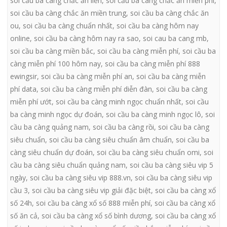
soi cầu ba càng chắc ăn liền
,
soi cầu ba càng chắc ăn miễn phí
,
soi cầu ba càng chắc ăn miền trung
,
soi cầu ba càng chắc ăn
ou
,
soi cầu ba càng chuẩn nhất
,
soi cầu ba càng hôm nay
online
,
soi cầu ba càng hôm nay ra sao
,
soi cau ba cang mb
,
soi cầu ba càng miền bắc
,
soi cầu ba càng miễn phí
,
soi cầu ba
càng miễn phí 100 hôm nay
,
soi cầu ba càng miễn phí 888
ewingsir
,
soi cầu ba càng miễn phí an
,
soi cầu ba càng miễn
phí data
,
soi cầu ba càng miễn phí diễn đàn
,
soi cầu ba càng
miễn phí ướt
,
soi cầu ba càng minh ngọc chuẩn nhất
,
soi cầu
ba càng minh ngọc dự đoán
,
soi cầu ba càng minh ngọc lô
,
soi
cầu ba càng quảng nam
,
soi cầu ba càng rồi
,
soi cầu ba càng
siêu chuẩn
,
soi cầu ba càng siêu chuẩn âm chuẩn
,
soi cầu ba
càng siêu chuẩn dự đoán
,
soi cầu ba càng siêu chuẩn omi
,
soi
cầu ba càng siêu chuẩn quảng nam
,
soi cầu ba càng siêu vip 5
ngày
,
soi cầu ba càng siêu vip 888.vn
,
soi cầu ba càng siêu vip
cầu 3
,
soi cầu ba càng siêu vip giải đặc biệt
,
soi cầu ba càng xổ
số 24h
,
soi cầu ba càng xổ số 888 miễn phí
,
soi cầu ba càng xổ
số ăn cả
,
soi cầu ba càng xổ số bình dương
,
soi cầu ba càng xổ