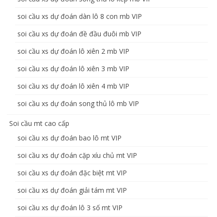
soi cầu xs dự đoán dàn lô 8 con mb VIP
soi cầu xs dự đoán đề đầu đuôi mb VIP
soi cầu xs dự đoán lô xiên 2 mb VIP
soi cầu xs dự đoán lô xiên 3 mb VIP
soi cầu xs dự đoán lô xiên 4 mb VIP
soi cầu xs dự đoán song thủ lô mb VIP
Soi cầu mt cao cấp
soi cầu xs dự đoán bao lô mt VIP
soi cầu xs dự đoán cặp xíu chủ mt VIP
soi cầu xs dự đoán đặc biệt mt VIP
soi cầu xs dự đoán giải tám mt VIP
soi cầu xs dự đoán lô 3 số mt VIP