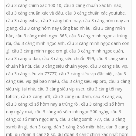
cầu 3 càng chính xác 100 10
,
cầu 3 càng chuẩn xác khi nào
,
cầu 3 càng chuẩn xác về đâu
,
cầu 3 càng chuẩn xác youtube
,
cầu 3 càng extra
,
cầu 3 càng hôm nay
,
cầu 3 càng hôm nay an
giang
,
cầu 3 càng hôm nay uống bao nhiêu
,
cầu 3 càng miền
bắc
,
cầu 3 càng minh ngọc 365
,
cầu 3 càng minh ngọc a trúng
rồi
,
cầu 3 càng minh ngọc anh
,
cầu 3 càng minh ngọc danh con
gì
,
cầu 3 càng minh ngọc em gì
,
cầu 3 càng minh ngọc quán
,
cau 3 cang o dau
,
cầu 3 càng siêu chuẩn 999
,
cầu 3 càng siêu
chuẩn hà nội
,
cầu 3 càng siêu chuẩn yoyo
,
cầu 3 càng siêu vip
,
cầu 3 càng siêu vip 77777
,
cầu 3 càng siêu vip đặc biệt
,
cầu 3
càng siêu vip giá bao nhiêu
,
cầu 3 càng siêu vip pro
,
cầu 3 càng
siêu vip tại nhà
,
cầu 3 càng siêu vip user
,
cầu 3 càng tối nay
tphcm
,
cầu 3 càng ướt
,
cầu 3 càng ưu đàm
,
cau 3 cang vip
,
cầu 3 càng xổ số hôm nay a trúng rồi
,
cầu 3 càng xổ số hôm
nay ngày mai
,
cầu 3 càng xổ số minh ngọc 500 ngày
,
cầu 3
càng xổ số minh ngọc anh
,
cầu 3 càng xsmb 777
,
cầu 3 càng
xsmb ăn gì
,
dan 3 cang
,
dàn 3 càng 2 số miền bắc
,
dan 3 cang
mb
,
dự đoán 3 càng 8 số
,
dự đoán 3 càng chính xác nhất hôm