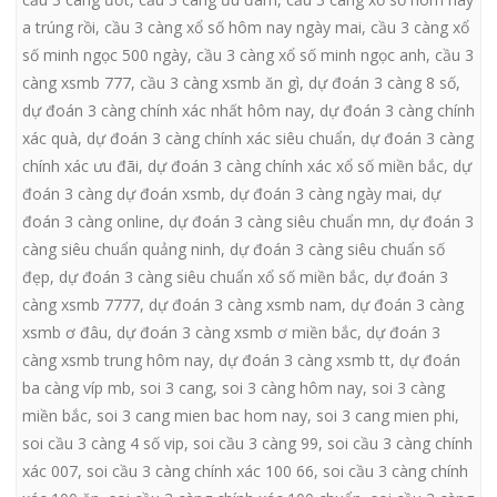
a trúng rồi
,
cầu 3 càng xổ số hôm nay ngày mai
,
cầu 3 càng xổ
số minh ngọc 500 ngày
,
cầu 3 càng xổ số minh ngọc anh
,
cầu 3
càng xsmb 777
,
cầu 3 càng xsmb ăn gì
,
dự đoán 3 càng 8 số
,
dự đoán 3 càng chính xác nhất hôm nay
,
dự đoán 3 càng chính
xác quà
,
dự đoán 3 càng chính xác siêu chuẩn
,
dự đoán 3 càng
chính xác ưu đãi
,
dự đoán 3 càng chính xác xổ số miền bắc
,
dự
đoán 3 càng dự đoán xsmb
,
dự đoán 3 càng ngày mai
,
dự
đoán 3 càng online
,
dự đoán 3 càng siêu chuẩn mn
,
dự đoán 3
càng siêu chuẩn quảng ninh
,
dự đoán 3 càng siêu chuẩn số
đẹp
,
dự đoán 3 càng siêu chuẩn xổ số miền bắc
,
dự đoán 3
càng xsmb 7777
,
dự đoán 3 càng xsmb nam
,
dự đoán 3 càng
xsmb ơ đâu
,
dự đoán 3 càng xsmb ơ miền bắc
,
dự đoán 3
càng xsmb trung hôm nay
,
dự đoán 3 càng xsmb tt
,
dự đoán
ba càng víp mb
,
soi 3 cang
,
soi 3 càng hôm nay
,
soi 3 càng
miền bắc
,
soi 3 cang mien bac hom nay
,
soi 3 cang mien phi
,
soi cầu 3 càng 4 số vip
,
soi cầu 3 càng 99
,
soi cầu 3 càng chính
xác 007
,
soi cầu 3 càng chính xác 100 66
,
soi cầu 3 càng chính