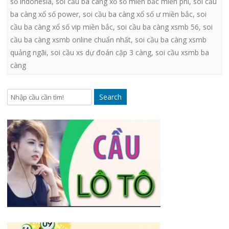
số indonesia
,
soi cầu ba càng xổ số miền bắc miễn phí
,
soi cầu
ba càng xổ số power
,
soi cầu ba càng xổ số ư miền bắc
,
soi
cầu ba càng xổ số vip miền bắc
,
soi cầu ba càng xsmb 56
,
soi
cầu ba càng xsmb online chuẩn nhất
,
soi cầu ba càng xsmb
quảng ngãi
,
soi cầu xs dự đoán cặp 3 càng
,
soi cầu xsmb ba
càng
Search