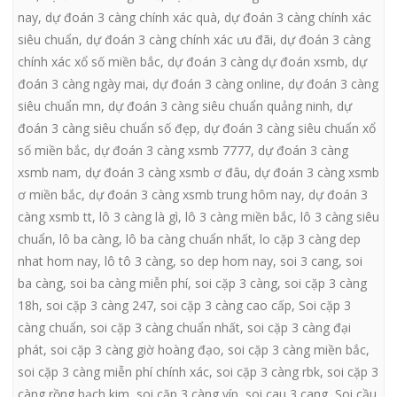
nay
,
dự đoán 3 càng chính xác quà
,
dự đoán 3 càng chính xác
siêu chuẩn
,
dự đoán 3 càng chính xác ưu đãi
,
dự đoán 3 càng
chính xác xổ số miền bắc
,
dự đoán 3 càng dự đoán xsmb
,
dự
đoán 3 càng ngày mai
,
dự đoán 3 càng online
,
dự đoán 3 càng
siêu chuẩn mn
,
dự đoán 3 càng siêu chuẩn quảng ninh
,
dự
đoán 3 càng siêu chuẩn số đẹp
,
dự đoán 3 càng siêu chuẩn xổ
số miền bắc
,
dự đoán 3 càng xsmb 7777
,
dự đoán 3 càng
xsmb nam
,
dự đoán 3 càng xsmb ơ đâu
,
dự đoán 3 càng xsmb
ơ miền bắc
,
dự đoán 3 càng xsmb trung hôm nay
,
dự đoán 3
càng xsmb tt
,
lô 3 càng là gì
,
lô 3 càng miền bắc
,
lô 3 càng siêu
chuẩn
,
lô ba càng
,
lô ba càng chuẩn nhất
,
lo cặp 3 càng dep
nhat hom nay
,
lô tô 3 càng
,
so dep hom nay
,
soi 3 cang
,
soi
ba càng
,
soi ba càng miễn phí
,
soi cặp 3 càng
,
soi cặp 3 càng
18h
,
soi cặp 3 càng 247
,
soi cặp 3 càng cao cấp
,
Soi cặp 3
càng chuẩn
,
soi cặp 3 càng chuẩn nhất
,
soi cặp 3 càng đại
phát
,
soi cặp 3 càng giờ hoàng đạo
,
soi cặp 3 càng miền bắc
,
soi cặp 3 càng miễn phí chính xác
,
soi cặp 3 càng rbk
,
soi cặp 3
càng rồng bạch kim
,
soi cặp 3 càng víp
,
soi cau 3 cang
,
Soi cầu