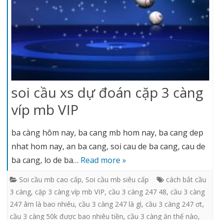
soi cầu xs dự đoán cặp 3 càng
víp mb VIP
ba càng hôm nay, ba cang mb hom nay, ba cang dep
nhat hom nay, an ba cang, soi cau de ba cang, cau de
ba cang, lo de ba…
Read more »
Soi cầu mb cao cấp
,
Soi cầu mb siêu cấp
cách bắt cầu
3 càng
,
cặp 3 càng víp mb VIP
,
cầu 3 càng 247 48
,
cầu 3 càng
247 âm là bao nhiêu
,
cầu 3 càng 247 là gì
,
cầu 3 càng 247 ơt
,
cầu 3 càng 50k được bao nhiêu tiền
,
cầu 3 càng ăn thế nào
,