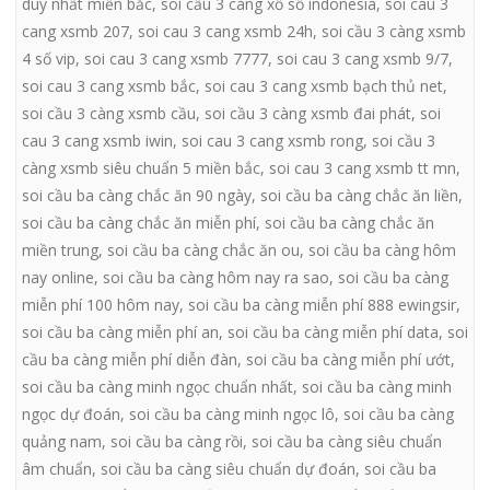
duy nhất miền bắc
,
soi cầu 3 càng xổ số indonesia
,
soi cau 3
cang xsmb 207
,
soi cau 3 cang xsmb 24h
,
soi cầu 3 càng xsmb
4 số vip
,
soi cau 3 cang xsmb 7777
,
soi cau 3 cang xsmb 9/7
,
soi cau 3 cang xsmb bắc
,
soi cau 3 cang xsmb bạch thủ net
,
soi cầu 3 càng xsmb cầu
,
soi cầu 3 càng xsmb đai phát
,
soi
cau 3 cang xsmb iwin
,
soi cau 3 cang xsmb rong
,
soi cầu 3
càng xsmb siêu chuẩn 5 miền bắc
,
soi cau 3 cang xsmb tt mn
,
soi cầu ba càng chắc ăn 90 ngày
,
soi cầu ba càng chắc ăn liền
,
soi cầu ba càng chắc ăn miễn phí
,
soi cầu ba càng chắc ăn
miền trung
,
soi cầu ba càng chắc ăn ou
,
soi cầu ba càng hôm
nay online
,
soi cầu ba càng hôm nay ra sao
,
soi cầu ba càng
miễn phí 100 hôm nay
,
soi cầu ba càng miễn phí 888 ewingsir
,
soi cầu ba càng miễn phí an
,
soi cầu ba càng miễn phí data
,
soi
cầu ba càng miễn phí diễn đàn
,
soi cầu ba càng miễn phí ướt
,
soi cầu ba càng minh ngọc chuẩn nhất
,
soi cầu ba càng minh
ngọc dự đoán
,
soi cầu ba càng minh ngọc lô
,
soi cầu ba càng
quảng nam
,
soi cầu ba càng rồi
,
soi cầu ba càng siêu chuẩn
âm chuẩn
,
soi cầu ba càng siêu chuẩn dự đoán
,
soi cầu ba