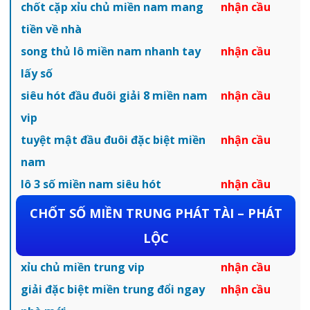
chốt cặp xỉu chủ miền nam mang
nhận cầu
tiền về nhà
song thủ lô miền nam nhanh tay
nhận cầu
lấy số
siêu hót đầu đuôi giải 8 miền nam
nhận cầu
vip
tuyệt mật đầu đuôi đặc biệt miền
nhận cầu
nam
lô 3 số miền nam siêu hót
nhận cầu
CHỐT SỐ MIỀN TRUNG PHÁT TÀI – PHÁT
LỘC
xỉu chủ miền trung vip
nhận cầu
giải đặc biệt miền trung đổi ngay
nhận cầu