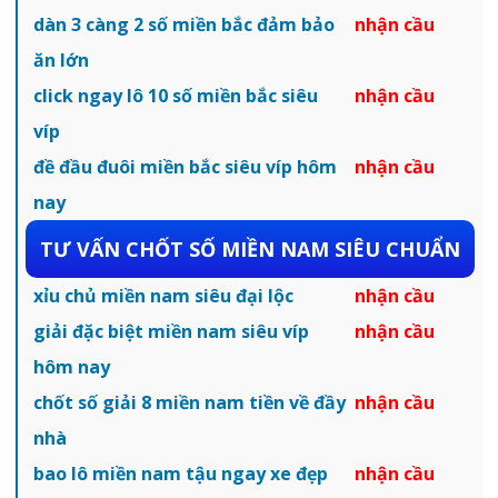
dàn 3 càng 2 số miền bắc đảm bảo
nhận cầu
ăn lớn
click ngay lô 10 số miền bắc siêu
nhận cầu
víp
đề đầu đuôi miền bắc siêu víp hôm
nhận cầu
nay
TƯ VẤN CHỐT SỐ MIỀN NAM SIÊU CHUẨN
xỉu chủ miền nam siêu đại lộc
nhận cầu
giải đặc biệt miền nam siêu víp
nhận cầu
hôm nay
chốt số giải 8 miền nam tiền về đầy
nhận cầu
nhà
bao lô miền nam tậu ngay xe đẹp
nhận cầu