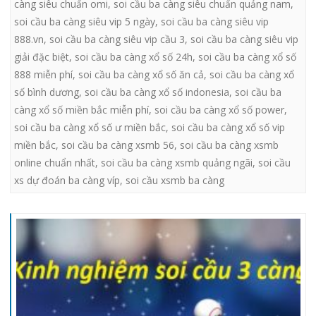
càng siêu chuẩn omi
,
soi cầu ba càng siêu chuẩn quảng nam
,
soi cầu ba càng siêu vip 5 ngày
,
soi cầu ba càng siêu vip
888.vn
,
soi cầu ba càng siêu vip cầu 3
,
soi cầu ba càng siêu vip
giải đặc biệt
,
soi cầu ba càng xổ số 24h
,
soi cầu ba càng xổ số
888 miễn phí
,
soi cầu ba càng xổ số ăn cả
,
soi cầu ba càng xổ
số bình dương
,
soi cầu ba càng xổ số indonesia
,
soi cầu ba
càng xổ số miền bắc miễn phí
,
soi cầu ba càng xổ số power
,
soi cầu ba càng xổ số ư miền bắc
,
soi cầu ba càng xổ số vip
miền bắc
,
soi cầu ba càng xsmb 56
,
soi cầu ba càng xsmb
online chuẩn nhất
,
soi cầu ba càng xsmb quảng ngãi
,
soi cầu
xs dự đoán ba càng víp
,
soi cầu xsmb ba càng