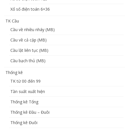
Xổ số điện toán 6×36
TK Cầu
Cầu về nhiều nháy (MB)
Cầu về cả cặp (MB)
Cầu lật liên tục (MB)
Cầu bạch thủ (MB)
Thống kê
TK từ 00 đến 99
Tần suất xuất hiện
Thống kê Tổng
Thống kê Đầu – Đuôi
Thống kê Đuôi