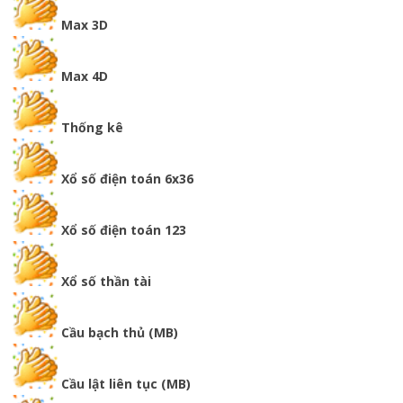
Max 3D
Max 4D
Thống kê
Xổ số điện toán 6x36
Xổ số điện toán 123
Xổ số thần tài
Cầu bạch thủ (MB)
Cầu lật liên tục (MB)