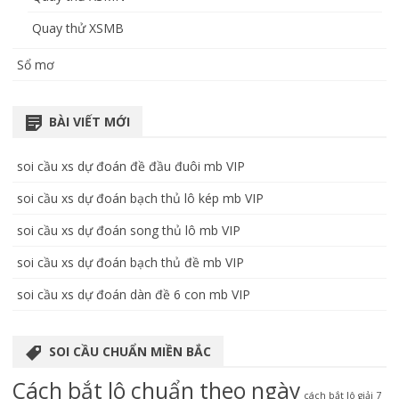
Quay thử XSMB
Sổ mơ
BÀI VIẾT MỚI
soi cầu xs dự đoán đề đầu đuôi mb VIP
soi cầu xs dự đoán bạch thủ lô kép mb VIP
soi cầu xs dự đoán song thủ lô mb VIP
soi cầu xs dự đoán bạch thủ đề mb VIP
soi cầu xs dự đoán dàn đề 6 con mb VIP
SOI CẦU CHUẨN MIỀN BẮC
Cách bắt lô chuẩn theo ngày
cách bắt lô giải 7