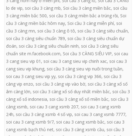
3 cang hom nay ơ mien phi
,
Soi cầu 3 càng lô
,
Soi cau 3 CÀNG
lo de vip
,
soi cầu 3 càng mb
,
Soi cầu 3 càng miền bắc
,
soi cầu
3 càng miền bắc 500
,
soi cầu 3 càng miền bắc a trúng rồi
,
Soi
cầu 3 càng miền bắc hôm nay
,
Soi cầu 3 càng miễn phí
,
soi
cầu 3 càng mn
,
soi cầu 3 càng ô tô
,
soi cầu 3 càng siêu chuẩn
,
soi cầu 3 càng siêu chuẩn 789
,
soi cầu 3 càng siêu chuẩn dự
đoán
,
soi cầu 3 càng siêu chuẩn ninh
,
soi cầu 3 càng siêu
chuẩn site m.facebook.com
,
Soi cầu 3 CÀNG SIÊU VIP
,
soi cau
3 cang sieu vip 01
,
soi cau 3 cang sieu vip chinh xac
,
soi cau 3
cang sieu vip khung
,
soi cầu 3 càng sieu vip nuôi trong tuần
,
soi cau 3 cang sieu vip yy
,
soi cầu 3 càng vip 366
,
soi cầu 3
càng vip enzo
,
soi cầu 3 càng vip vào bờ
,
soi cầu 3 càng xổ số
âm càng lớn
,
soi cầu 3 càng xổ số duy nhất miền bắc
,
soi cầu 3
càng xổ số indonesia
,
soi cầu 3 càng xổ số miền bắc
,
soi cầu 3
càng xsmb
,
soi cau 3 cang xsmb 207
,
soi cau 3 cang xsmb
24h
,
soi cầu 3 càng xsmb 4 số vip
,
soi cau 3 cang xsmb 7777
,
soi cau 3 cang xsmb 9/7
,
soi cau 3 cang xsmb bắc
,
soi cau 3
cang xsmb bạch thủ net
,
soi cầu 3 càng xsmb cầu
,
soi cầu 3