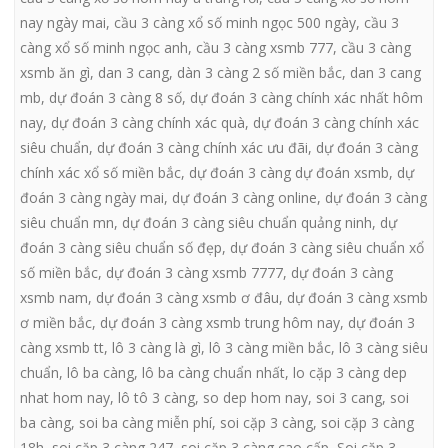
nay ngày mai
,
cầu 3 càng xổ số minh ngọc 500 ngày
,
cầu 3
càng xổ số minh ngọc anh
,
cầu 3 càng xsmb 777
,
cầu 3 càng
xsmb ăn gì
,
dan 3 cang
,
dàn 3 càng 2 số miền bắc
,
dan 3 cang
mb
,
dự đoán 3 càng 8 số
,
dự đoán 3 càng chính xác nhất hôm
nay
,
dự đoán 3 càng chính xác quà
,
dự đoán 3 càng chính xác
siêu chuẩn
,
dự đoán 3 càng chính xác ưu đãi
,
dự đoán 3 càng
chính xác xổ số miền bắc
,
dự đoán 3 càng dự đoán xsmb
,
dự
đoán 3 càng ngày mai
,
dự đoán 3 càng online
,
dự đoán 3 càng
siêu chuẩn mn
,
dự đoán 3 càng siêu chuẩn quảng ninh
,
dự
đoán 3 càng siêu chuẩn số đẹp
,
dự đoán 3 càng siêu chuẩn xổ
số miền bắc
,
dự đoán 3 càng xsmb 7777
,
dự đoán 3 càng
xsmb nam
,
dự đoán 3 càng xsmb ơ đâu
,
dự đoán 3 càng xsmb
ơ miền bắc
,
dự đoán 3 càng xsmb trung hôm nay
,
dự đoán 3
càng xsmb tt
,
lô 3 càng là gì
,
lô 3 càng miền bắc
,
lô 3 càng siêu
chuẩn
,
lô ba càng
,
lô ba càng chuẩn nhất
,
lo cặp 3 càng dep
nhat hom nay
,
lô tô 3 càng
,
so dep hom nay
,
soi 3 cang
,
soi
ba càng
,
soi ba càng miễn phí
,
soi cặp 3 càng
,
soi cặp 3 càng
18h
,
soi cặp 3 càng 247
,
soi cặp 3 càng cao cấp
,
Soi cặp 3