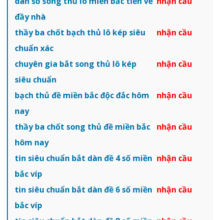
dàn số song thủ lô miền bắc tiền về
nhận cầu
đầy nhà
thầy ba chốt bạch thủ lô kép siêu
nhận cầu
chuẩn xác
chuyên gia bắt song thủ lô kép
nhận cầu
siêu chuẩn
bạch thủ đề miền bắc độc đắc hôm
nhận cầu
nay
thầy ba chốt song thủ đề miền bắc
nhận cầu
hôm nay
tin siêu chuẩn bắt dàn đề 4 số miền
nhận cầu
bắc víp
tin siêu chuẩn bắt dàn đề 6 số miền
nhận cầu
bắc víp