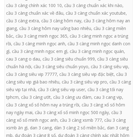
cầu 3 càng chính xác 100 10
,
cầu 3 càng chuẩn xác khi nào
,
cầu 3 càng chuẩn xác về đâu
,
cầu 3 càng chuẩn xác youtube
,
cầu 3 càng extra
,
cầu 3 càng hôm nay
,
cầu 3 càng hôm nay an
giang
,
cầu 3 càng hôm nay uống bao nhiêu
,
cầu 3 càng miền
bắc
,
cầu 3 càng minh ngọc 365
,
cầu 3 càng minh ngọc a trúng
rồi
,
cầu 3 càng minh ngọc anh
,
cầu 3 càng minh ngọc danh con
gì
,
cầu 3 càng minh ngọc em gì
,
cầu 3 càng minh ngọc quán
,
cau 3 cang o dau
,
cầu 3 càng siêu chuẩn 999
,
cầu 3 càng siêu
chuẩn hà nội
,
cầu 3 càng siêu chuẩn yoyo
,
cầu 3 càng siêu vip
,
cầu 3 càng siêu vip 77777
,
cầu 3 càng siêu vip đặc biệt
,
cầu 3
càng siêu vip giá bao nhiêu
,
cầu 3 càng siêu vip pro
,
cầu 3 càng
siêu vip tại nhà
,
cầu 3 càng siêu vip user
,
cầu 3 càng tối nay
tphcm
,
cầu 3 càng ướt
,
cầu 3 càng ưu đàm
,
cau 3 cang vip
,
cầu 3 càng xổ số hôm nay a trúng rồi
,
cầu 3 càng xổ số hôm
nay ngày mai
,
cầu 3 càng xổ số minh ngọc 500 ngày
,
cầu 3
càng xổ số minh ngọc anh
,
cầu 3 càng xsmb 777
,
cầu 3 càng
xsmb ăn gì
,
dan 3 cang
,
dàn 3 càng 2 số miền bắc
,
dan 3 cang
mb
,
dự đoán 3 càng 8 số
,
dự đoán 3 càng chính xác nhất hôm