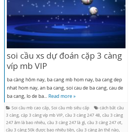
soi cầu xs dự đoán cặp 3 càng
víp mb VIP
ba càng hôm nay, ba cang mb hom nay, ba cang dep
nhat hom nay, an ba cang, soi cau de ba cang, cau de
ba cang, lo de ba…
Read more »
Soi cầu mb cao cấp
,
Soi cầu mb siêu cấp
cách bắt cầu
3 càng
,
cặp 3 càng víp mb VIP
,
cầu 3 càng 247 48
,
cầu 3 càng
247 âm là bao nhiêu
,
cầu 3 càng 247 là gì
,
cầu 3 càng 247 ơt
,
cầu 3 càng 50k được bao nhiêu tiền
,
cầu 3 càng ăn thế nào
,