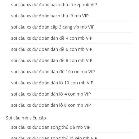
soi cầu xs dự đoán bạch thủ lô kép mb VIP
soi cầu xs dự đoán bạch thủ lô mb VIP
soi cầu xs dự đoán cặp 3 càng víp mb VIP
soi cầu xs dự đoán dàn đề 4 con mb VIP
soi cầu xs dự đoán dàn đề 6 con mb VIP
soi cầu xs dự đoán dàn đề 8 con mb VIP
soi cầu xs dự đoán dàn đề 10 con mb VIP
soi cầu xs dự đoán dàn lô 10 con mb VIP
soi cầu xs dự đoán dàn lô 4 con mb VIP
soi cầu xs dự đoán dàn lô 6 con mb VIP
Soi cầu mb siêu cấp
soi cầu xs dự đoán song thủ đề mb VIP
soi cầu xs dự đoán song thủ lô kép mb VIP