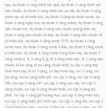
nay
,
dự đoán 3 càng chính xác quà
,
dự đoán 3 càng chính xác
siêu chuẩn
,
dự đoán 3 càng chính xác ưu đãi
,
dự đoán 3 càng
chính xác xổ số miền bắc
,
dự đoán 3 càng dự đoán xsmb
,
dự
đoán 3 càng ngày mai
,
dự đoán 3 càng online
,
dự đoán 3 càng
siêu chuẩn mn
,
dự đoán 3 càng siêu chuẩn quảng ninh
,
dự
đoán 3 càng siêu chuẩn số đẹp
,
dự đoán 3 càng siêu chuẩn xổ
số miền bắc
,
dự đoán 3 càng xsmb 7777
,
dự đoán 3 càng
xsmb nam
,
dự đoán 3 càng xsmb ơ đâu
,
dự đoán 3 càng xsmb
ơ miền bắc
,
dự đoán 3 càng xsmb trung hôm nay
,
dự đoán 3
càng xsmb tt
,
lô 3 càng là gì
,
lô 3 càng miền bắc
,
lô 3 càng siêu
chuẩn
,
lô ba càng
,
lô ba càng chuẩn nhất
,
lo cặp 3 càng dep
nhat hom nay
,
lô tô 3 càng
,
so dep hom nay
,
soi 3 cang
,
soi
ba càng
,
soi ba càng miễn phí
,
soi cặp 3 càng
,
soi cặp 3 càng
18h
,
soi cặp 3 càng 247
,
soi cặp 3 càng cao cấp
,
Soi cặp 3
càng chuẩn
,
soi cặp 3 càng chuẩn nhất
,
soi cặp 3 càng đại
phát
,
soi cặp 3 càng giờ hoàng đạo
,
soi cặp 3 càng miền bắc
,
soi cặp 3 càng miễn phí chính xác
,
soi cặp 3 càng rbk
,
soi cặp 3
càng rồng bạch kim
,
soi cặp 3 càng víp
,
soi cau 3 cang
,
Soi cầu