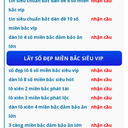
tin siêu chuẩn bắt dàn đề 8 số miền
nhận cầu
bắc víp
tin siêu chuẩn bắt dàn đề 10 số
nhận cầu
miền bắc víp
dàn lô 4 số miền bắc đảm bảo ăn
nhận cầu
lớn
LẤY SỐ ĐẸP MIỀN BẮC SIÊU VIP
số đẹp lô 6 số miền bắc siêu víp
nhận cầu
dàn lô 8 số miền bắc siêu hót
nhận cầu
lô xiên 2 miền bắc phát tài
nhận cầu
lô xiên 3 miền bắc phát lộc
nhận cầu
dàn lô xiên 4 miền bắc đảm bảo ăn
nhận cầu
lớn
3 càng miền bắc đảm bảo ăn lớn
nhận cầu