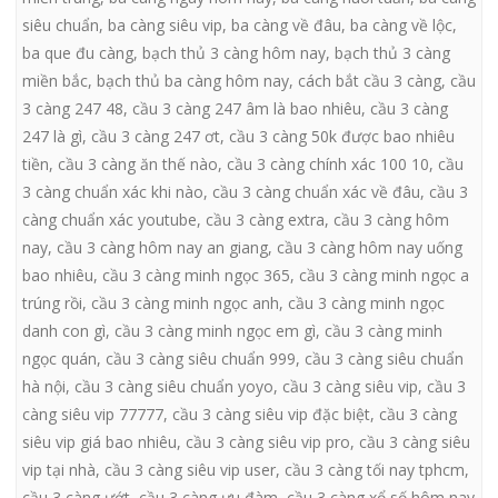
siêu chuẩn
,
ba càng siêu vip
,
ba càng về đâu
,
ba càng về lộc
,
ba que đu càng
,
bạch thủ 3 càng hôm nay
,
bạch thủ 3 càng
miền bắc
,
bạch thủ ba càng hôm nay
,
cách bắt cầu 3 càng
,
cầu
3 càng 247 48
,
cầu 3 càng 247 âm là bao nhiêu
,
cầu 3 càng
247 là gì
,
cầu 3 càng 247 ơt
,
cầu 3 càng 50k được bao nhiêu
tiền
,
cầu 3 càng ăn thế nào
,
cầu 3 càng chính xác 100 10
,
cầu
3 càng chuẩn xác khi nào
,
cầu 3 càng chuẩn xác về đâu
,
cầu 3
càng chuẩn xác youtube
,
cầu 3 càng extra
,
cầu 3 càng hôm
nay
,
cầu 3 càng hôm nay an giang
,
cầu 3 càng hôm nay uống
bao nhiêu
,
cầu 3 càng minh ngọc 365
,
cầu 3 càng minh ngọc a
trúng rồi
,
cầu 3 càng minh ngọc anh
,
cầu 3 càng minh ngọc
danh con gì
,
cầu 3 càng minh ngọc em gì
,
cầu 3 càng minh
ngọc quán
,
cầu 3 càng siêu chuẩn 999
,
cầu 3 càng siêu chuẩn
hà nội
,
cầu 3 càng siêu chuẩn yoyo
,
cầu 3 càng siêu vip
,
cầu 3
càng siêu vip 77777
,
cầu 3 càng siêu vip đặc biệt
,
cầu 3 càng
siêu vip giá bao nhiêu
,
cầu 3 càng siêu vip pro
,
cầu 3 càng siêu
vip tại nhà
,
cầu 3 càng siêu vip user
,
cầu 3 càng tối nay tphcm
,
cầu 3 càng ướt
,
cầu 3 càng ưu đàm
,
cầu 3 càng xổ số hôm nay