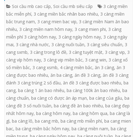
Soi cầu mb cao cấp
,
Soi cầu mb siêu cấp
3 càng miền
bắc miễn phí
,
3 càng miền bắc nhân bao nhiêu
,
3 càng miền
bắc trung nam
,
3 cang mien bac vip
,
3 càng miền Nam ăn bao
nhiêu
,
3 càng miền nam hôm nay
,
3 cang mien phi
,
3 càng
miễn phí 3 càng hôm nay
,
3 càng ngày hôm nay
,
3 càng ngày
mai
,
3 càng nhà nước
,
3 càng nuôi tuần
,
3 càng siêu chuẩn
,
3
cang sxmb
,
3 càng trong lô đề
,
3 càng tuyệt mật
,
3 càng vip
,
3
càng víp hôm nay
,
3 càng vip miền bắc
,
3 cang win
,
3 càng xổ
số miền bắc
,
3 cang xsmb
,
4 càng miền bắc
,
ăn 3 càng
,
ăn 3
càng được bao nhiêu
,
ăn ba càng
,
ăn đề 3 càng
,
ăn đề 3 càng
đánh 3 càng trúng 2 số đầu
,
ăn đề 3 càng được bao nhiêu
,
ba
cang
,
ba càng 1 ăn bao nhiêu
,
ba càng 100k ăn bao nhiêu
,
ba
càng chuẩn
,
ba càng có được ăn áp mạn
,
ba càng của gấu
,
ba
càng đề 3 số nuôi tuần
,
ba càng đề ăn bao nhiêu
,
ba càng đẹp
nhất hôm nay
,
ba càng hôm nay
,
ba càng hôm qua
,
ba càng là
gì
,
ba càng lô
,
ba cang mb
,
ba càng mb miễn phí
,
ba cang mien
bac
,
ba càng miền bắc hôm nay
,
ba càng miền nam
,
ba càng
miền trung
,
ba càng ngày hôm nay
,
ba càng nuôi tuần
,
ba càng