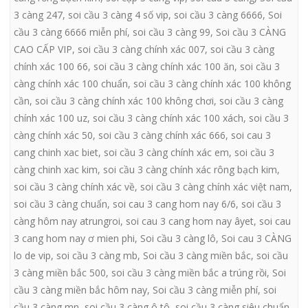
3 càng 247
,
soi cầu 3 càng 4 số vip
,
soi cầu 3 càng 6666
,
Soi
cầu 3 càng 6666 miễn phí
,
soi cầu 3 càng 99
,
Soi cầu 3 CÀNG
CAO CẤP VIP
,
soi cầu 3 càng chính xác 007
,
soi cầu 3 càng
chính xác 100 66
,
soi cầu 3 càng chính xác 100 ăn
,
soi cầu 3
càng chính xác 100 chuẩn
,
soi cầu 3 càng chính xác 100 không
cần
,
soi cầu 3 càng chính xác 100 không chơi
,
soi cầu 3 càng
chính xác 100 uz
,
soi cầu 3 càng chính xác 100 xách
,
soi cầu 3
càng chính xác 50
,
soi cầu 3 càng chính xác 666
,
soi cau 3
cang chinh xac biet
,
soi cầu 3 càng chính xác em
,
soi cầu 3
càng chinh xac kim
,
soi cầu 3 càng chính xác rông bạch kim
,
soi cầu 3 càng chính xác về
,
soi cầu 3 càng chính xác việt nam
,
soi cầu 3 càng chuẩn
,
soi cau 3 cang hom nay 6/6
,
soi cầu 3
càng hôm nay atrungroi
,
soi cau 3 cang hom nay âyet
,
soi cau
3 cang hom nay ơ mien phi
,
Soi cầu 3 càng lô
,
Soi cau 3 CÀNG
lo de vip
,
soi cầu 3 càng mb
,
Soi cầu 3 càng miền bắc
,
soi cầu
3 càng miền bắc 500
,
soi cầu 3 càng miền bắc a trúng rồi
,
Soi
cầu 3 càng miền bắc hôm nay
,
Soi cầu 3 càng miễn phí
,
soi
cầu 3 càng mn
,
soi cầu 3 càng ô tô
,
soi cầu 3 càng siêu chuẩn
,