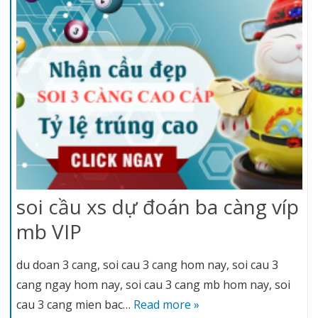
soi cầu xs dự đoán ba càng víp
mb VIP
du doan 3 cang, soi cau 3 cang hom nay, soi cau 3
cang ngay hom nay, soi cau 3 cang mb hom nay, soi
cau 3 cang mien bac…
Read more »