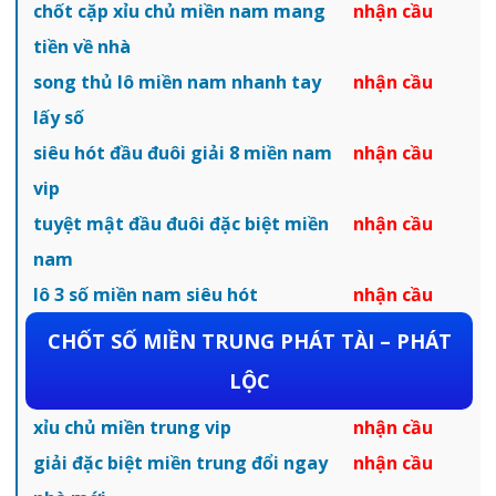
chốt cặp xỉu chủ miền nam mang
nhận cầu
tiền về nhà
song thủ lô miền nam nhanh tay
nhận cầu
lấy số
siêu hót đầu đuôi giải 8 miền nam
nhận cầu
vip
tuyệt mật đầu đuôi đặc biệt miền
nhận cầu
nam
lô 3 số miền nam siêu hót
nhận cầu
CHỐT SỐ MIỀN TRUNG PHÁT TÀI – PHÁT
LỘC
xỉu chủ miền trung vip
nhận cầu
giải đặc biệt miền trung đổi ngay
nhận cầu