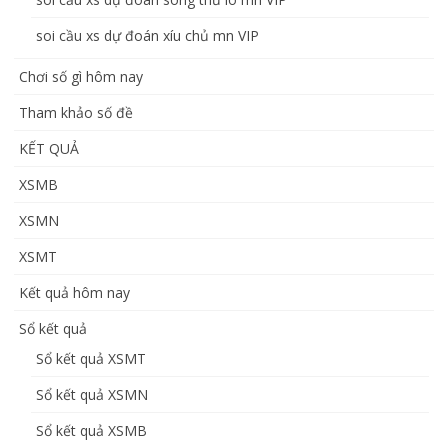
soi cầu xs dự đoán xíu chủ mn VIP
Chơi số gì hôm nay
Tham khảo số đề
KẾT QUẢ
XSMB
XSMN
XSMT
Kết quả hôm nay
Sổ kết quả
Sổ kết quả XSMT
Sổ kết quả XSMN
Sổ kết quả XSMB