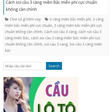
Cách soi cầu 3 càng miền Bắc miễn phí cực chuẩn
không cần chỉnh
Chơi số gì hôm nay
3 càng miền bắc miễn phí
,
3 càng
miền bắc miễn phí cực chuẩn
,
3 càng miền bắc miễn phí cực
chuẩn không cần chỉnh
,
Cách soi cầu 3 càng
,
cách soi cầu 3
càng miền Bắc
,
cách soi cầu 3 càng miền Bắc miễn phí cực
chuẩn không cần chỉnh
,
soi cau 3 cang
,
Soi cầu 3 càng miền
bắc
Search