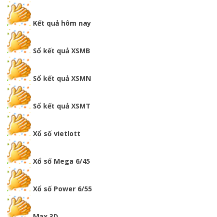
Kết quả hôm nay
Sổ kết quả XSMB
Sổ kết quả XSMN
Sổ kết quả XSMT
Xổ số vietlott
Xổ số Mega 6/45
Xổ số Power 6/55
Max 3D