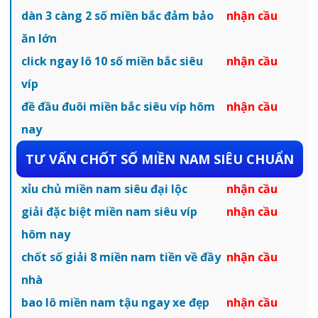
dàn 3 càng 2 số miền bắc đảm bảo
nhận cầu
ăn lớn
click ngay lô 10 số miền bắc siêu
nhận cầu
víp
đề đầu đuôi miền bắc siêu víp hôm
nhận cầu
nay
TƯ VẤN CHỐT SỐ MIỀN NAM SIÊU CHUẨN
xỉu chủ miền nam siêu đại lộc
nhận cầu
giải đặc biệt miền nam siêu víp
nhận cầu
hôm nay
chốt số giải 8 miền nam tiền về đầy
nhận cầu
nhà
bao lô miền nam tậu ngay xe đẹp
nhận cầu