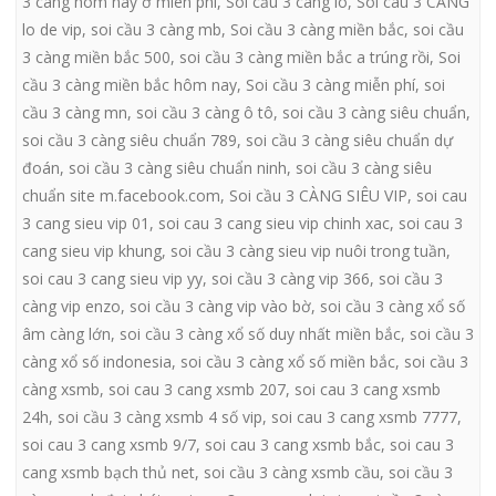
3 cang hom nay ơ mien phi
,
Soi cầu 3 càng lô
,
Soi cau 3 CÀNG
lo de vip
,
soi cầu 3 càng mb
,
Soi cầu 3 càng miền bắc
,
soi cầu
3 càng miền bắc 500
,
soi cầu 3 càng miền bắc a trúng rồi
,
Soi
cầu 3 càng miền bắc hôm nay
,
Soi cầu 3 càng miễn phí
,
soi
cầu 3 càng mn
,
soi cầu 3 càng ô tô
,
soi cầu 3 càng siêu chuẩn
,
soi cầu 3 càng siêu chuẩn 789
,
soi cầu 3 càng siêu chuẩn dự
đoán
,
soi cầu 3 càng siêu chuẩn ninh
,
soi cầu 3 càng siêu
chuẩn site m.facebook.com
,
Soi cầu 3 CÀNG SIÊU VIP
,
soi cau
3 cang sieu vip 01
,
soi cau 3 cang sieu vip chinh xac
,
soi cau 3
cang sieu vip khung
,
soi cầu 3 càng sieu vip nuôi trong tuần
,
soi cau 3 cang sieu vip yy
,
soi cầu 3 càng vip 366
,
soi cầu 3
càng vip enzo
,
soi cầu 3 càng vip vào bờ
,
soi cầu 3 càng xổ số
âm càng lớn
,
soi cầu 3 càng xổ số duy nhất miền bắc
,
soi cầu 3
càng xổ số indonesia
,
soi cầu 3 càng xổ số miền bắc
,
soi cầu 3
càng xsmb
,
soi cau 3 cang xsmb 207
,
soi cau 3 cang xsmb
24h
,
soi cầu 3 càng xsmb 4 số vip
,
soi cau 3 cang xsmb 7777
,
soi cau 3 cang xsmb 9/7
,
soi cau 3 cang xsmb bắc
,
soi cau 3
cang xsmb bạch thủ net
,
soi cầu 3 càng xsmb cầu
,
soi cầu 3