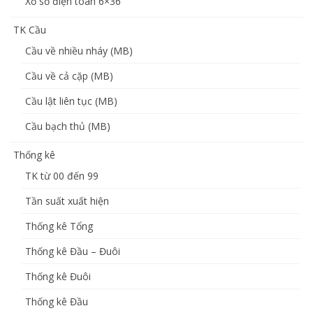
Xổ số điện toán 6×36
TK Cầu
Cầu về nhiều nháy (MB)
Cầu về cả cặp (MB)
Cầu lật liên tục (MB)
Cầu bạch thủ (MB)
Thống kê
TK từ 00 đến 99
Tần suất xuất hiện
Thống kê Tổng
Thống kê Đầu – Đuôi
Thống kê Đuôi
Thống kê Đầu