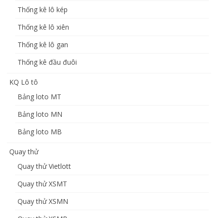
Thống kê lô kép
Thống kê lô xiên
Thống kê lô gan
Thống kê đầu đuôi
KQ Lô tô
Bảng loto MT
Bảng loto MN
Bảng loto MB
Quay thử
Quay thử Vietlott
Quay thử XSMT
Quay thử XSMN