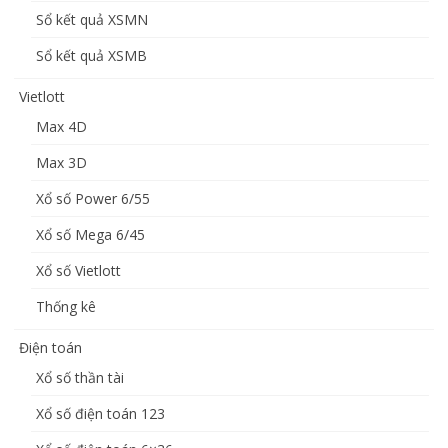
Sổ kết quả XSMN
Sổ kết quả XSMB
Vietlott
Max 4D
Max 3D
Xổ số Power 6/55
Xổ số Mega 6/45
Xổ số Vietlott
Thống kê
Điện toán
Xổ số thần tài
Xổ số điện toán 123