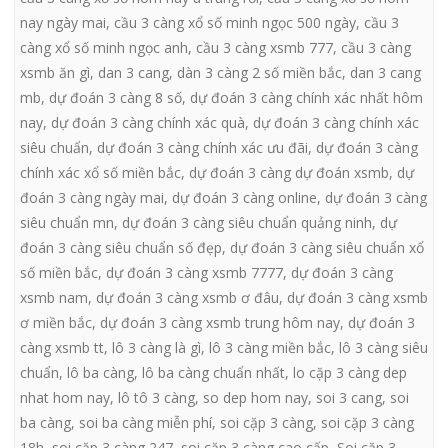
nay ngày mai
,
cầu 3 càng xổ số minh ngọc 500 ngày
,
cầu 3
càng xổ số minh ngọc anh
,
cầu 3 càng xsmb 777
,
cầu 3 càng
xsmb ăn gì
,
dan 3 cang
,
dàn 3 càng 2 số miền bắc
,
dan 3 cang
mb
,
dự đoán 3 càng 8 số
,
dự đoán 3 càng chính xác nhất hôm
nay
,
dự đoán 3 càng chính xác quà
,
dự đoán 3 càng chính xác
siêu chuẩn
,
dự đoán 3 càng chính xác ưu đãi
,
dự đoán 3 càng
chính xác xổ số miền bắc
,
dự đoán 3 càng dự đoán xsmb
,
dự
đoán 3 càng ngày mai
,
dự đoán 3 càng online
,
dự đoán 3 càng
siêu chuẩn mn
,
dự đoán 3 càng siêu chuẩn quảng ninh
,
dự
đoán 3 càng siêu chuẩn số đẹp
,
dự đoán 3 càng siêu chuẩn xổ
số miền bắc
,
dự đoán 3 càng xsmb 7777
,
dự đoán 3 càng
xsmb nam
,
dự đoán 3 càng xsmb ơ đâu
,
dự đoán 3 càng xsmb
ơ miền bắc
,
dự đoán 3 càng xsmb trung hôm nay
,
dự đoán 3
càng xsmb tt
,
lô 3 càng là gì
,
lô 3 càng miền bắc
,
lô 3 càng siêu
chuẩn
,
lô ba càng
,
lô ba càng chuẩn nhất
,
lo cặp 3 càng dep
nhat hom nay
,
lô tô 3 càng
,
so dep hom nay
,
soi 3 cang
,
soi
ba càng
,
soi ba càng miễn phí
,
soi cặp 3 càng
,
soi cặp 3 càng
18h
,
soi cặp 3 càng 247
,
soi cặp 3 càng cao cấp
,
Soi cặp 3