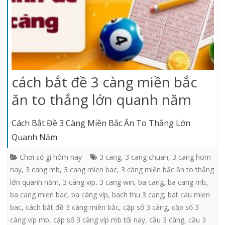
cách bắt đề 3 càng miền bắc
ăn to thắng lớn quanh năm
Cách Bắt Đề 3 Càng Miền Bắc Ăn To Thắng Lớn
Quanh Năm
Chơi số gì hôm nay
3 cang
,
3 cang chuan
,
3 cang hom
nay
,
3 cang mb
,
3 cang mien bac
,
3 càng miền bắc ăn to thắng
lớn quanh năm
,
3 càng vip
,
3 cang win
,
ba cang
,
ba cang mb
,
ba cang mien bac
,
ba càng víp
,
bach thu 3 cang
,
bat cau mien
bac
,
cách bắt đề 3 càng miền bắc
,
cặp số 3 càng
,
cặp số 3
càng víp mb
,
cặp số 3 càng víp mb tối nay
,
cầu 3 càng
,
cầu 3