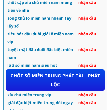
chốt cặp xỉu chủ miền nam mang
nhận cầu
tiền về nhà
song thủ lô miền nam nhanh tay
nhận cầu
lấy số
siêu hót đầu đuôi giải 8 miền nam
nhận cầu
vip
tuyệt mật đầu đuôi đặc biệt miền
nhận cầu
nam
lô 3 số miền nam siêu hót
nhận cầu
CHỐT SỐ MIỀN TRUNG PHÁT TÀI – PHÁT
LỘC
xỉu chủ miền trung vip
nhận cầu
giải đặc biệt miền trung đổi ngay
nhận cầu