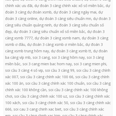
chính xác ưu đãi
,
dự đoán 3 càng chính xác xổ số miền bắc
,
dự
đoán 3 càng dự đoán xsmb
,
dự đoán 3 càng ngày mai
,
dự
đoán 3 càng online
,
dự đoán 3 càng siêu chuẩn mn
,
dự đoán 3
càng siêu chuẩn quảng ninh
,
dự đoán 3 càng siêu chuẩn số
đẹp
,
dự đoán 3 càng siêu chuẩn xổ số miền bắc
,
dự đoán 3
càng xsmb 7777
,
dự đoán 3 càng xsmb nam
,
dự đoán 3 càng
xsmb ơ đâu
,
dự đoán 3 càng xsmb ơ miền bắc
,
dự đoán 3
càng xsmb trung hôm nay
,
dự đoán 3 càng xsmb tt
,
dự đoán
ba càng víp mb
,
soi 3 cang
,
soi 3 càng hôm nay
,
soi 3 càng
miền bắc
,
soi 3 cang mien bac hom nay
,
soi 3 cang mien phi
,
soi cầu 3 càng 4 số vip
,
soi cầu 3 càng 99
,
soi cầu 3 càng chính
xác 007
,
soi cầu 3 càng chính xác 100 66
,
soi cầu 3 càng chính
xác 100 ăn
,
soi cầu 3 càng chính xác 100 chuẩn
,
soi cầu 3 càng
chính xác 100 không cần
,
soi cầu 3 càng chính xác 100 không
chơi
,
soi cầu 3 càng chính xác 100 uz
,
soi cầu 3 càng chính xác
100 xách
,
soi cầu 3 càng chính xác 50
,
soi cầu 3 càng chính xác
666
,
soi cau 3 cang chinh xac biet
,
soi cầu 3 càng chính xác
em
,
soi cầu 3 càng chinh xac kim
,
soi cầu 3 càng chính xác