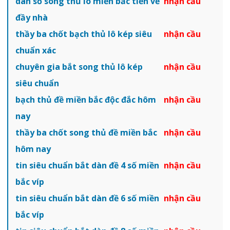
dàn số song thủ lô miền bắc tiền về
nhận cầu
đầy nhà
thầy ba chốt bạch thủ lô kép siêu
nhận cầu
chuẩn xác
chuyên gia bắt song thủ lô kép
nhận cầu
siêu chuẩn
bạch thủ đề miền bắc độc đắc hôm
nhận cầu
nay
thầy ba chốt song thủ đề miền bắc
nhận cầu
hôm nay
tin siêu chuẩn bắt dàn đề 4 số miền
nhận cầu
bắc víp
tin siêu chuẩn bắt dàn đề 6 số miền
nhận cầu
bắc víp