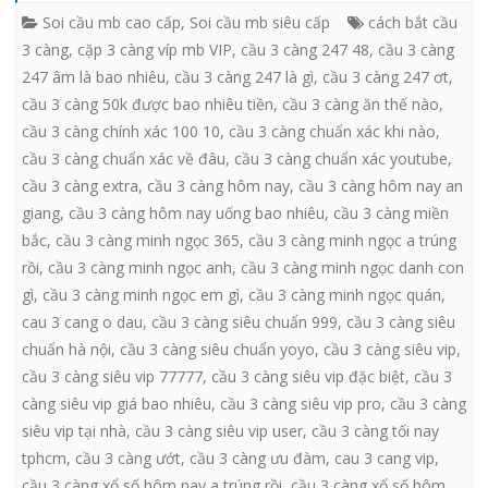
Soi cầu mb cao cấp
,
Soi cầu mb siêu cấp
cách bắt cầu
3 càng
,
cặp 3 càng víp mb VIP
,
cầu 3 càng 247 48
,
cầu 3 càng
247 âm là bao nhiêu
,
cầu 3 càng 247 là gì
,
cầu 3 càng 247 ơt
,
cầu 3 càng 50k được bao nhiêu tiền
,
cầu 3 càng ăn thế nào
,
cầu 3 càng chính xác 100 10
,
cầu 3 càng chuẩn xác khi nào
,
cầu 3 càng chuẩn xác về đâu
,
cầu 3 càng chuẩn xác youtube
,
cầu 3 càng extra
,
cầu 3 càng hôm nay
,
cầu 3 càng hôm nay an
giang
,
cầu 3 càng hôm nay uống bao nhiêu
,
cầu 3 càng miền
bắc
,
cầu 3 càng minh ngọc 365
,
cầu 3 càng minh ngọc a trúng
rồi
,
cầu 3 càng minh ngọc anh
,
cầu 3 càng minh ngọc danh con
gì
,
cầu 3 càng minh ngọc em gì
,
cầu 3 càng minh ngọc quán
,
cau 3 cang o dau
,
cầu 3 càng siêu chuẩn 999
,
cầu 3 càng siêu
chuẩn hà nội
,
cầu 3 càng siêu chuẩn yoyo
,
cầu 3 càng siêu vip
,
cầu 3 càng siêu vip 77777
,
cầu 3 càng siêu vip đặc biệt
,
cầu 3
càng siêu vip giá bao nhiêu
,
cầu 3 càng siêu vip pro
,
cầu 3 càng
siêu vip tại nhà
,
cầu 3 càng siêu vip user
,
cầu 3 càng tối nay
tphcm
,
cầu 3 càng ướt
,
cầu 3 càng ưu đàm
,
cau 3 cang vip
,
cầu 3 càng xổ số hôm nay a trúng rồi
,
cầu 3 càng xổ số hôm