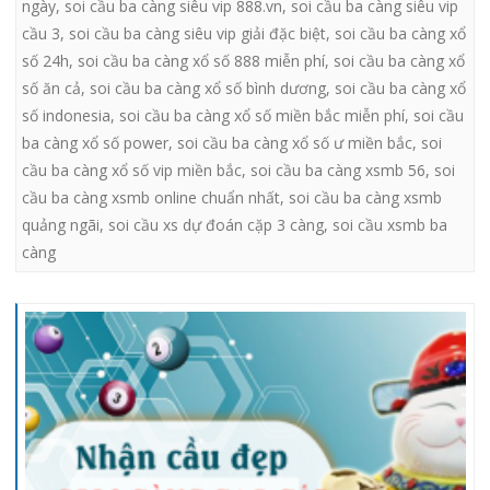
ngày
,
soi cầu ba càng siêu vip 888.vn
,
soi cầu ba càng siêu vip
cầu 3
,
soi cầu ba càng siêu vip giải đặc biệt
,
soi cầu ba càng xổ
số 24h
,
soi cầu ba càng xổ số 888 miễn phí
,
soi cầu ba càng xổ
số ăn cả
,
soi cầu ba càng xổ số bình dương
,
soi cầu ba càng xổ
số indonesia
,
soi cầu ba càng xổ số miền bắc miễn phí
,
soi cầu
ba càng xổ số power
,
soi cầu ba càng xổ số ư miền bắc
,
soi
cầu ba càng xổ số vip miền bắc
,
soi cầu ba càng xsmb 56
,
soi
cầu ba càng xsmb online chuẩn nhất
,
soi cầu ba càng xsmb
quảng ngãi
,
soi cầu xs dự đoán cặp 3 càng
,
soi cầu xsmb ba
càng