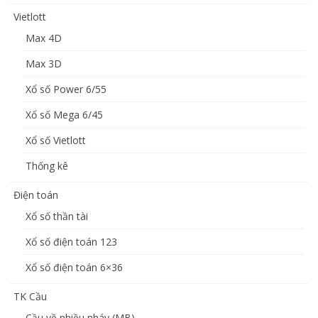
Vietlott
Max 4D
Max 3D
Xổ số Power 6/55
Xổ số Mega 6/45
Xổ số Vietlott
Thống kê
Điện toán
Xổ số thần tài
Xổ số điện toán 123
Xổ số điện toán 6×36
TK Cầu
Cầu về nhiều nháy (MB)