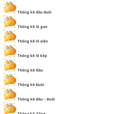
Thống kê đầu đuôi
Thống kê lô gan
Thống kê lô xiên
Thống kê lô kép
Thống kê Đầu
Thống kê Đuôi
Thống kê Đầu – Đuôi
Thống kê Tổng