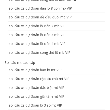
soi cầu xs dự đoán dàn lô 8 con mb VIP
soi cầu xs dự đoán đề đầu đuôi mb VIP
soi cầu xs dự đoán lô xiên 2 mb VIP
soi cầu xs dự đoán lô xiên 3 mb VIP
soi cầu xs dự đoán lô xiên 4 mb VIP
soi cầu xs dự đoán song thủ lô mb VIP
Soi cầu mt cao cấp
soi cầu xs dự đoán bao lô mt VIP
soi cầu xs dự đoán cặp xíu chủ mt VIP
soi cầu xs dự đoán đặc biệt mt VIP
soi cầu xs dự đoán giải tám mt VIP
soi cầu xs dự đoán lô 3 số mt VIP