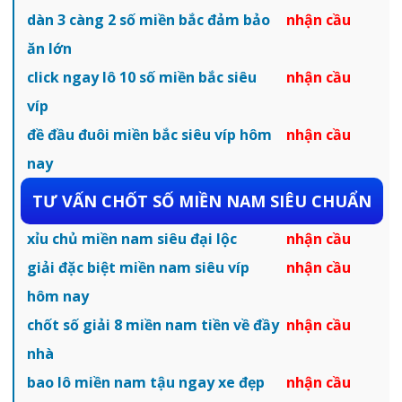
dàn 3 càng 2 số miền bắc đảm bảo
nhận cầu
ăn lớn
click ngay lô 10 số miền bắc siêu
nhận cầu
víp
đề đầu đuôi miền bắc siêu víp hôm
nhận cầu
nay
TƯ VẤN CHỐT SỐ MIỀN NAM SIÊU CHUẨN
xỉu chủ miền nam siêu đại lộc
nhận cầu
giải đặc biệt miền nam siêu víp
nhận cầu
hôm nay
chốt số giải 8 miền nam tiền về đầy
nhận cầu
nhà
bao lô miền nam tậu ngay xe đẹp
nhận cầu