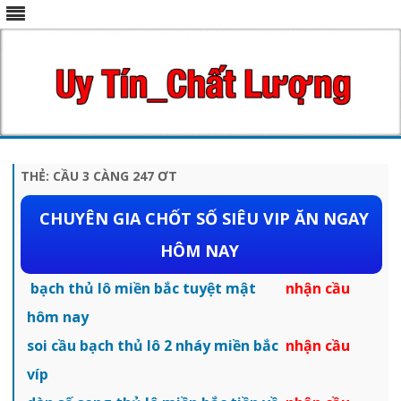
Skip
to
content
THẺ:
CẦU 3 CÀNG 247 ƠT
CHUYÊN GIA CHỐT SỐ SIÊU VIP ĂN NGAY
HÔM NAY
bạch thủ lô miền bắc tuyệt mật
nhận cầu
hôm nay
soi cầu bạch thủ lô 2 nháy miền bắc
nhận cầu
víp