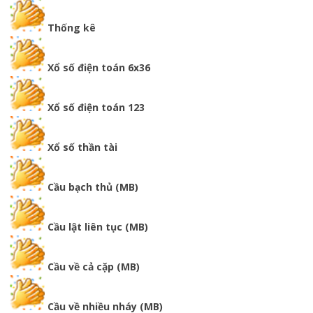
Thống kê
Xổ số điện toán 6x36
Xổ số điện toán 123
Xổ số thần tài
Cầu bạch thủ (MB)
Cầu lật liên tục (MB)
Cầu về cả cặp (MB)
Cầu về nhiều nháy (MB)