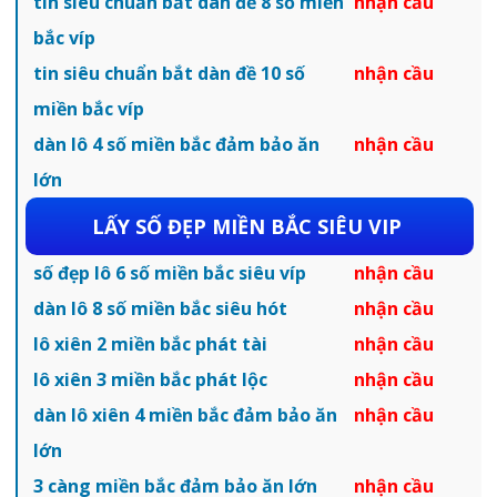
tin siêu chuẩn bắt dàn đề 8 số miền
nhận cầu
bắc víp
tin siêu chuẩn bắt dàn đề 10 số
nhận cầu
miền bắc víp
dàn lô 4 số miền bắc đảm bảo ăn
nhận cầu
lớn
LẤY SỐ ĐẸP MIỀN BẮC SIÊU VIP
số đẹp lô 6 số miền bắc siêu víp
nhận cầu
dàn lô 8 số miền bắc siêu hót
nhận cầu
lô xiên 2 miền bắc phát tài
nhận cầu
lô xiên 3 miền bắc phát lộc
nhận cầu
dàn lô xiên 4 miền bắc đảm bảo ăn
nhận cầu
lớn
3 càng miền bắc đảm bảo ăn lớn
nhận cầu