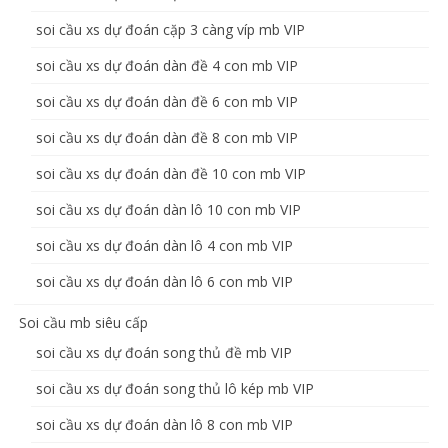
soi cầu xs dự đoán cặp 3 càng víp mb VIP
soi cầu xs dự đoán dàn đề 4 con mb VIP
soi cầu xs dự đoán dàn đề 6 con mb VIP
soi cầu xs dự đoán dàn đề 8 con mb VIP
soi cầu xs dự đoán dàn đề 10 con mb VIP
soi cầu xs dự đoán dàn lô 10 con mb VIP
soi cầu xs dự đoán dàn lô 4 con mb VIP
soi cầu xs dự đoán dàn lô 6 con mb VIP
Soi cầu mb siêu cấp
soi cầu xs dự đoán song thủ đề mb VIP
soi cầu xs dự đoán song thủ lô kép mb VIP
soi cầu xs dự đoán dàn lô 8 con mb VIP