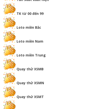
TK từ 00 đến 99
Loto miền Bắc
Loto miền Nam
Loto miền Trung
Quay thử XSMB
Quay thử XSMN
Quay thử XSMT