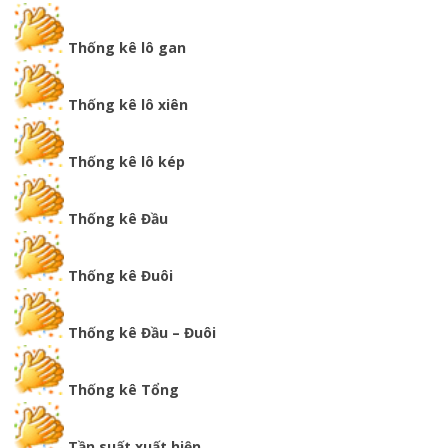
Thống kê lô gan
Thống kê lô xiên
Thống kê lô kép
Thống kê Đầu
Thống kê Đuôi
Thống kê Đầu – Đuôi
Thống kê Tổng
Tần suất xuất hiện