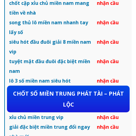
chốt cặp xỉu chủ miền nam mang
nhận cầu
tiền về nhà
song thủ lô miền nam nhanh tay
nhận cầu
lấy số
siêu hót đầu đuôi giải 8 miền nam
nhận cầu
vip
tuyệt mật đầu đuôi đặc biệt miền
nhận cầu
nam
lô 3 số miền nam siêu hót
nhận cầu
CHỐT SỐ MIỀN TRUNG PHÁT TÀI – PHÁT
LỘC
xỉu chủ miền trung vip
nhận cầu
giải đặc biệt miền trung đổi ngay
nhận cầu