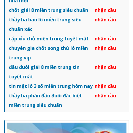
nhà mới
chốt giải 8 miền trung siêu chuẩn
nhận cầu
thầy ba bao lô miền trung siêu
nhận cầu
chuẩn xác
cặp xỉu chủ miền trung tuyệt mật
nhận cầu
chuyên gia chốt song thủ lô miền
nhận cầu
trung vip
đầu đuôi giải 8 miền trung tin
nhận cầu
tuyệt mật
tin mật lô 3 số miền trung hôm nay
nhận cầu
thầy ba phán đầu đuôi đặc biệt
nhận cầu
miền trung siêu chuẩn