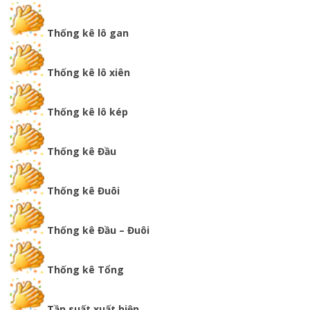
Thống kê lô gan
Thống kê lô xiên
Thống kê lô kép
Thống kê Đầu
Thống kê Đuôi
Thống kê Đầu – Đuôi
Thống kê Tổng
Tần suất xuất hiện