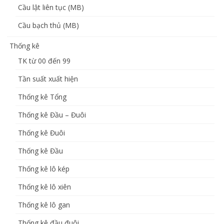
Cầu lật liên tục (MB)
Cầu bạch thủ (MB)
Thống kê
TK từ 00 đến 99
Tần suất xuất hiện
Thống kê Tổng
Thống kê Đầu – Đuôi
Thống kê Đuôi
Thống kê Đầu
Thống kê lô kép
Thống kê lô xiên
Thống kê lô gan
Thống kê đầu đuôi