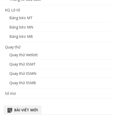
KQ Lô tô
Bảng loto MT
Bảng loto MN
Bảng loto MB
Quay thử
Quay thử Vietlott
Quay thử XSMT
Quay thử XSMN
Quay thử XSMB
Sổ mơ
BÀI VIẾT MỚI