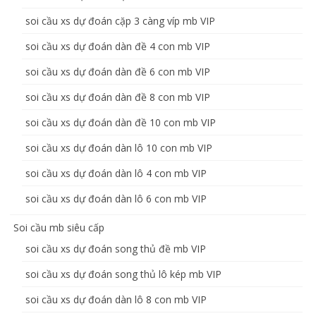
soi cầu xs dự đoán cặp 3 càng víp mb VIP
soi cầu xs dự đoán dàn đề 4 con mb VIP
soi cầu xs dự đoán dàn đề 6 con mb VIP
soi cầu xs dự đoán dàn đề 8 con mb VIP
soi cầu xs dự đoán dàn đề 10 con mb VIP
soi cầu xs dự đoán dàn lô 10 con mb VIP
soi cầu xs dự đoán dàn lô 4 con mb VIP
soi cầu xs dự đoán dàn lô 6 con mb VIP
Soi cầu mb siêu cấp
soi cầu xs dự đoán song thủ đề mb VIP
soi cầu xs dự đoán song thủ lô kép mb VIP
soi cầu xs dự đoán dàn lô 8 con mb VIP