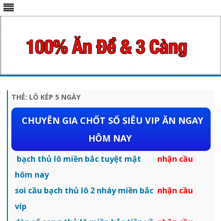
Skip
to
content
THẺ:
LÔ KÉP 5 NGÀY
CHUYÊN GIA CHỐT SỐ SIÊU VIP ĂN NGAY
HÔM NAY
bạch thủ lô miền bắc tuyệt mật
nhận cầu
hôm nay
soi cầu bạch thủ lô 2 nháy miền bắc
nhận cầu
víp