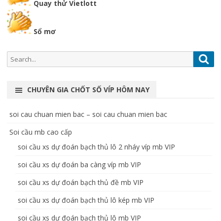
Quay thử Vietlott
Sổ mơ
Search
Sea
for:
CHUYÊN GIA CHỐT SỐ VÍP HÔM NAY
soi cau chuan mien bac – soi cau chuan mien bac
Soi cầu mb cao cấp
soi cầu xs dự đoán bạch thủ lô 2 nháy víp mb VIP
soi cầu xs dự đoán ba càng víp mb VIP
soi cầu xs dự đoán bạch thủ đề mb VIP
soi cầu xs dự đoán bạch thủ lô kép mb VIP
soi cầu xs dự đoán bạch thủ lô mb VIP