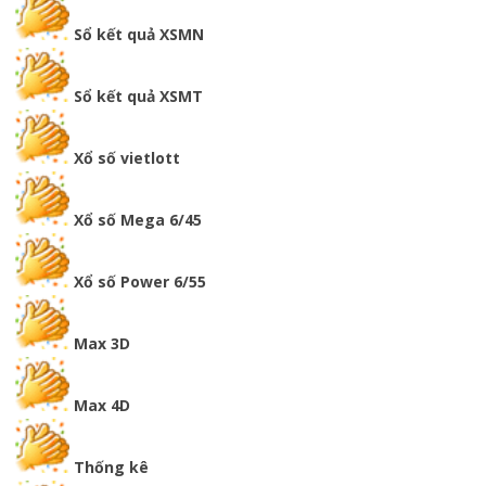
Sổ kết quả XSMN
Sổ kết quả XSMT
Xổ số vietlott
Xổ số Mega 6/45
Xổ số Power 6/55
Max 3D
Max 4D
Thống kê