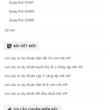
Quay thử XSMT
Quay thử XSMN
Quay thử XSMB
Sổ mơ
BÀI VIẾT MỚI
soi cầu xs dự đoán dàn đề 10 con mb VIP
soi cầu xs dự đoán bạch thủ lô 2 nháy víp mb VIP
soi cầu xs dự đoán cặp 3 càng víp mb VIP
soi cầu xs dự đoán dàn lô 8 con mb VIP
soi cầu xs dự đoán đề đầu đuôi mb VIP
SOI CẦU CHUẨN MIỀN BẮC