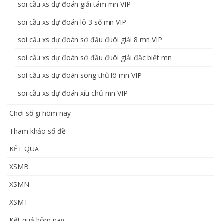
soi cầu xs dự đoán giải tám mn VIP
soi cầu xs dự đoán lô 3 số mn VIP
soi cầu xs dự đoán sớ đầu đuôi giải 8 mn VIP
soi cầu xs dự đoán sớ đầu đuôi giải đặc biệt mn
soi cầu xs dự đoán song thủ lô mn VIP
soi cầu xs dự đoán xíu chủ mn VIP
Chơi số gì hôm nay
Tham khảo số đề
KẾT QUẢ
XSMB
XSMN
XSMT
Kết quả hôm nay