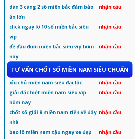
dàn 3 càng 2 số miền bắc đảm bảo
nhận cầu
ăn lớn
click ngay lô 10 số miền bắc siêu
nhận cầu
víp
đề đầu đuôi miền bắc siêu víp hôm
nhận cầu
nay
TƯ VẤN CHỐT SỐ MIỀN NAM SIÊU CHUẨN
xỉu chủ miền nam siêu đại lộc
nhận cầu
giải đặc biệt miền nam siêu víp
nhận cầu
hôm nay
chốt số giải 8 miền nam tiền về đầy
nhận cầu
nhà
bao lô miền nam tậu ngay xe đẹp
nhận cầu