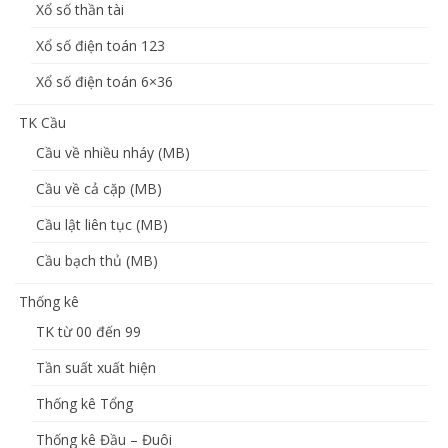
Xổ số thần tài
Xổ số điện toán 123
Xổ số điện toán 6×36
TK Cầu
Cầu về nhiều nháy (MB)
Cầu về cả cặp (MB)
Cầu lật liên tục (MB)
Cầu bạch thủ (MB)
Thống kê
TK từ 00 đến 99
Tần suất xuất hiện
Thống kê Tổng
Thống kê Đầu – Đuôi