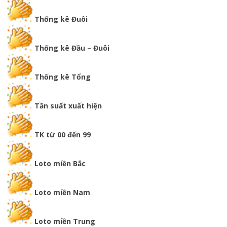
Thống kê Đuôi
Thống kê Đầu – Đuôi
Thống kê Tổng
Tần suất xuất hiện
TK từ 00 đến 99
Loto miền Bắc
Loto miền Nam
Loto miền Trung