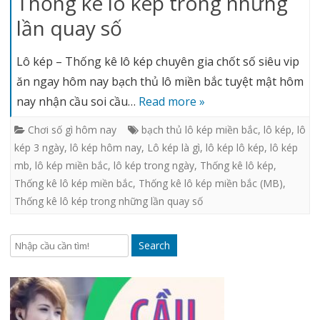
Thống kê lô kép trong những
lần quay số
Lô kép – Thống kê lô kép chuyên gia chốt số siêu vip
ăn ngay hôm nay bạch thủ lô miền bắc tuyệt mật hôm
nay nhận cầu soi cầu…
Read more »
Chơi số gì hôm nay
bạch thủ lô kép miền bắc
,
lô kép
,
lô
kép 3 ngày
,
lô kép hôm nay
,
Lô kép là gì
,
lô kép lô kép
,
lô kép
mb
,
lô kép miền bắc
,
lô kép trong ngày
,
Thống kê lô kép
,
Thống kê lô kép miền bắc
,
Thống kê lô kép miền bắc (MB)
,
Thống kê lô kép trong những lần quay số
Search