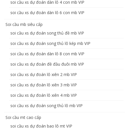
soi cầu xs dự đoán dàn lô 4 con mb VIP
soi cầu xs dự đoán dàn lô 6 con mb VIP
Soi cầu mb siêu cấp
soi cầu xs dự đoán song thủ đề mb VIP
soi cầu xs dự đoán song thủ lô kép mb VIP
soi cầu xs dự đoán dàn lô 8 con mb VIP
soi cầu xs dự đoán đề đầu đuôi mb VIP
soi cầu xs dự đoán lô xiên 2 mb VIP
soi cầu xs dự đoán lô xiên 3 mb VIP
soi cầu xs dự đoán lô xiên 4 mb VIP
soi cầu xs dự đoán song thủ lô mb VIP
Soi cầu mt cao cấp
soi cầu xs dự đoán bao lô mt VIP