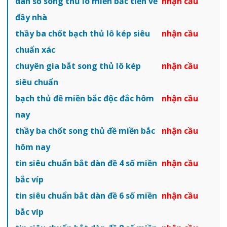
dàn số song thủ lô miền bắc tiền về
nhận cầu
đầy nhà
thầy ba chốt bạch thủ lô kép siêu
nhận cầu
chuẩn xác
chuyên gia bắt song thủ lô kép
nhận cầu
siêu chuẩn
bạch thủ đề miền bắc độc đắc hôm
nhận cầu
nay
thầy ba chốt song thủ đề miền bắc
nhận cầu
hôm nay
tin siêu chuẩn bắt dàn đề 4 số miền
nhận cầu
bắc víp
tin siêu chuẩn bắt dàn đề 6 số miền
nhận cầu
bắc víp