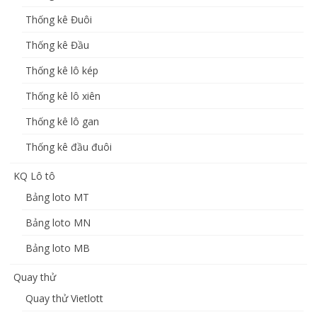
Thống kê Đuôi
Thống kê Đầu
Thống kê lô kép
Thống kê lô xiên
Thống kê lô gan
Thống kê đầu đuôi
KQ Lô tô
Bảng loto MT
Bảng loto MN
Bảng loto MB
Quay thử
Quay thử Vietlott