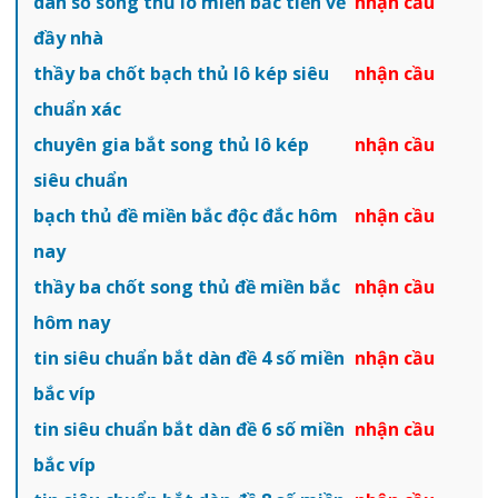
dàn số song thủ lô miền bắc tiền về
nhận cầu
đầy nhà
thầy ba chốt bạch thủ lô kép siêu
nhận cầu
chuẩn xác
chuyên gia bắt song thủ lô kép
nhận cầu
siêu chuẩn
bạch thủ đề miền bắc độc đắc hôm
nhận cầu
nay
thầy ba chốt song thủ đề miền bắc
nhận cầu
hôm nay
tin siêu chuẩn bắt dàn đề 4 số miền
nhận cầu
bắc víp
tin siêu chuẩn bắt dàn đề 6 số miền
nhận cầu
bắc víp