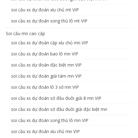
soi cầu xs dự đoán xíu chủ mt VIP
soi cầu xs dự đoán song thủ lô mt VIP
Soi cầu mn cao cấp
soi cầu xs dự đoán cặp xíu chủ mn VIP
soi cầu xs dự đoán bao lô mn VIP
soi cầu xs dự đoán đặc biệt mn VIP
soi cầu xs dự đoán giải tám mn VIP
soi cầu xs dự đoán lô 3 số mn VIP
soi cầu xs dự đoán sớ đầu đuôi giải 8 mn VIP
soi cầu xs dự đoán sớ đầu đuôi giải đặc biệt mn
soi cầu xs dự đoán song thủ lô mn VIP
soi cầu xs dự đoán xíu chủ mn VIP