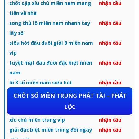
chốt cặp xỉu chủ miền nam mang
nhận cầu
tiền về nhà
song thủ lô miền nam nhanh tay
nhận cầu
lấy số
siêu hót đầu đuôi giải 8 miền nam
nhận cầu
vip
tuyệt mật đầu đuôi đặc biệt miền
nhận cầu
nam
lô 3 số miền nam siêu hót
nhận cầu
CHỐT SỐ MIỀN TRUNG PHÁT TÀI – PHÁT
LỘC
xỉu chủ miền trung vip
nhận cầu
giải đặc biệt miền trung đổi ngay
nhận cầu