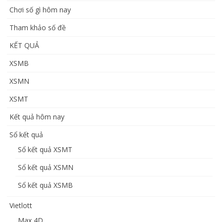
Chơi số gì hôm nay
Tham khảo số đề
KẾT QUẢ
XSMB
XSMN
XSMT
Kết quả hôm nay
Sổ kết quả
Sổ kết quả XSMT
Sổ kết quả XSMN
Sổ kết quả XSMB
Vietlott
Max 4D