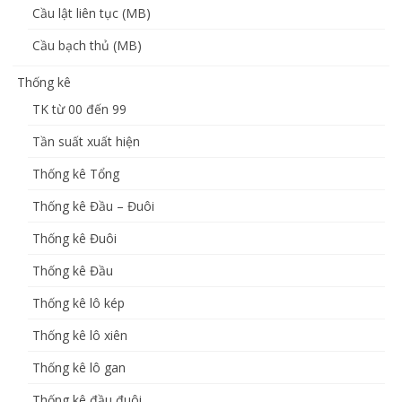
Cầu lật liên tục (MB)
Cầu bạch thủ (MB)
Thống kê
TK từ 00 đến 99
Tần suất xuất hiện
Thống kê Tổng
Thống kê Đầu – Đuôi
Thống kê Đuôi
Thống kê Đầu
Thống kê lô kép
Thống kê lô xiên
Thống kê lô gan
Thống kê đầu đuôi