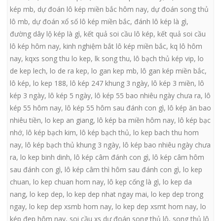
kép mb
,
dự đoán lô kép miền bắc hôm nay
,
dự đoán song thủ
lô mb
,
dự đoán xổ số lô kép miền bắc
,
đánh lô kép là gì
,
đường dây lộ kép là gì
,
kết quả soi cầu lô kép
,
kết quả soi cầu
lô kép hôm nay
,
kinh nghiệm bắt lô kép miền bắc
,
kq lô hôm
nay
,
kqxs song thu lo kep
,
lk song thu
,
lô bạch thủ kép vip
,
lo
de kep lech
,
lo de ra kep
,
lo gan kep mb
,
lô gan kép miền bắc
,
lô kép
,
lo kep 188
,
lô kép 247 khung 3 ngày
,
lô kép 3 miền
,
lô
kép 3 ngày
,
lô kép 5 ngày
,
lô kép 55 bao nhiêu ngày chưa ra
,
lô
kép 55 hôm nay
,
lô kép 55 hôm sau đánh con gì
,
lô kép ăn bao
nhiêu tiền
,
lo kep an giang
,
lô kép ba miền hôm nay
,
lô kép bạc
nhớ
,
lô kép bạch kim
,
lô kép bạch thủ
,
lo kep bach thu hom
nay
,
lô kép bạch thủ khung 3 ngày
,
lô kép bao nhiêu ngày chưa
ra
,
lo kep binh dinh
,
lô kép câm đánh con gì
,
lô kép câm hôm
sau đánh con gì
,
lô kép câm thì hôm sau đánh con gì
,
lo kep
chuan
,
lo kep chuan hom nay
,
lô kẹp cống là gì
,
lo kep da
nang
,
lo kep dep
,
lo kep dep nhat ngay mai
,
lo kep dep trong
ngay
,
lo kep dep xsmb hom nay
,
lo kep dep xsmt hom nay
,
lo
kép đep hôm nay
,
soi cầu xs dự đoán song thủ lô
,
song thủ lô