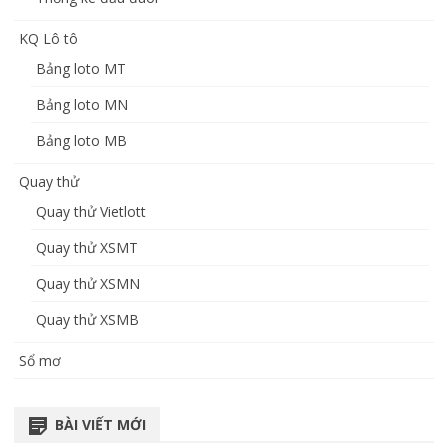
KQ Lô tô
Bảng loto MT
Bảng loto MN
Bảng loto MB
Quay thử
Quay thử Vietlott
Quay thử XSMT
Quay thử XSMN
Quay thử XSMB
Sổ mơ
BÀI VIẾT MỚI