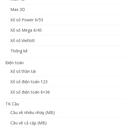
Max 3D
Xổ số Power 6/55
Xổ số Mega 6/45
Xổ số Vietlott
Thống kê
Điện toán
Xổ số thần tài
Xổ số điện toán 123
Xổ số điện toán 6×36
TK Cầu
Cầu về nhiều nháy (MB)
Cầu về cả cặp (MB)