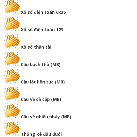
Xổ số điện toán 6x36
Xổ số điện toán 123
Xổ số thần tài
Cầu bạch thủ (MB)
Cầu lật liên tục (MB)
Cầu về cả cặp (MB)
Cầu về nhiều nháy (MB)
Thống kê đầu đuôi