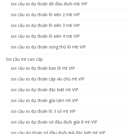
soi cầu xs dự đoán đề đầu đuôi mb VIP
soi cầu xs dự đoán lô xiên 2 mb VIP
soi cầu xs dự đoán lô xiên 3 mb VIP
soi cầu xs dự đoán lô xiên 4 mb VIP
soi cầu xs dự đoán song thủ lô mb VIP
Soi cầu mt cao cấp
soi cầu xs dự đoán bao lô mt VIP
soi cầu xs dự đoán cặp xíu chủ mt VIP
soi cầu xs dự đoán đặc biệt mt VIP
soi cầu xs dự đoán giải tám mt VIP
soi cầu xs dự đoán lô 3 số mt VIP
soi cầu xs dự đoán sớ đầu đuôi giải 8 mt VIP
soi cầu dự đoán sớ đầu đuôi giải đặc biệt mt VIP