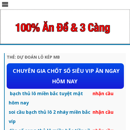
Skip
to
content
THẺ:
DỰ ĐOÁN LÔ KÉP MB
CHUYÊN GIA CHỐT SỐ SIÊU VIP ĂN NGAY
HÔM NAY
bạch thủ lô miền bắc tuyệt mật
nhận cầu
hôm nay
soi cầu bạch thủ lô 2 nháy miền bắc
nhận cầu
víp