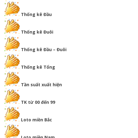
Thống kê Đầu
Thống kê Đuôi
Thống kê Đầu – Đuôi
Thống kê Tổng
Tần suất xuất hiện
TK từ 00 đến 99
Loto miền Bắc
Loto miền Nam