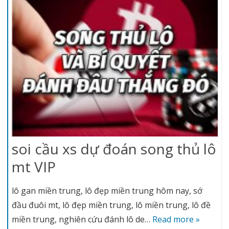
soi cầu xs dự đoán song thủ lô
mt VIP
lô gan miền trung, lô đẹp miền trung hôm nay, sớ
đầu đuôi mt, lô đẹp miền trung, lô miền trung, lô đề
miền trung, nghiên cứu đánh lô de…
Read more »