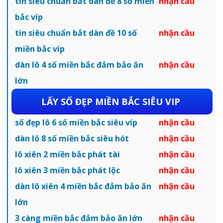
tin siêu chuẩn bắt dàn đề 8 số miền
nhận cầu
bắc víp
tin siêu chuẩn bắt dàn đề 10 số
nhận cầu
miền bắc víp
dàn lô 4 số miền bắc đảm bảo ăn
nhận cầu
lớn
LẤY SỐ ĐẸP MIỀN BẮC SIÊU VIP
số đẹp lô 6 số miền bắc siêu víp
nhận cầu
dàn lô 8 số miền bắc siêu hót
nhận cầu
lô xiên 2 miền bắc phát tài
nhận cầu
lô xiên 3 miền bắc phát lộc
nhận cầu
dàn lô xiên 4 miền bắc đảm bảo ăn
nhận cầu
lớn
3 càng miền bắc đảm bảo ăn lớn
nhận cầu