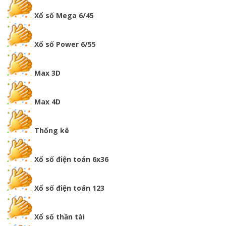
Xổ số Mega 6/45
Xổ số Power 6/55
Max 3D
Max 4D
Thống kê
Xổ số điện toán 6x36
Xổ số điện toán 123
Xổ số thần tài