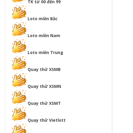
TK từ 00 đến 99
Loto miền Bắc
Loto miền Nam
Loto miền Trung
Quay thử XSMB
Quay thử XSMN
Quay thử XSMT
Quay thử Vietlott