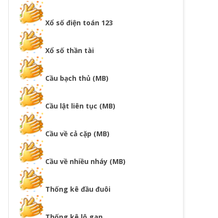
Xổ số điện toán 123
Xổ số thần tài
Cầu bạch thủ (MB)
Cầu lật liên tục (MB)
Cầu về cả cặp (MB)
Cầu về nhiều nháy (MB)
Thống kê đầu đuôi
Thống kê lô gan