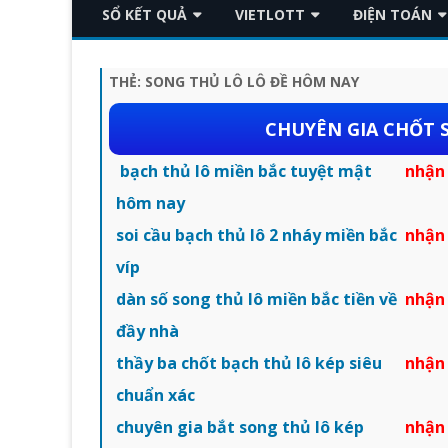
SOI CẦU XS DỰ ĐOÁN CẶP XÍU
SỔ KẾT QUẢ
VIETLOTT
ĐIỆN TOÁN
CHỦ MN VIP
SỔ KẾT QUẢ XSMT
MAX 4D
XỔ SỐ THẦN TÀI
SOI CẦU XS DỰ ĐOÁN BAO LÔ
THẺ:
SONG THỦ LÔ LÔ ĐỀ HÔM NAY
SỔ KẾT QUẢ XSMN
MAX 3D
XỔ SỐ ĐIỆN TOÁ
MN VIP
CHUYÊN GIA CHỐT S
SỔ KẾT QUẢ XSMB
XỔ SỐ POWER 6/55
XỔ SỐ ĐIỆN TOÁ
SOI CẦU XS DỰ ĐOÁN ĐẶC BIỆT
MN VIP
bạch thủ lô miền bắc tuyệt mật
nhận
XỔ SỐ MEGA 6/45
hôm nay
SOI CẦU XS DỰ ĐOÁN GIẢI TÁM
XỔ SỐ VIETLOTT
MN VIP
soi cầu bạch thủ lô 2 nháy miền bắc
nhận
THỐNG KÊ
víp
SOI CẦU XS DỰ ĐOÁN LÔ 3 SỐ
MN VIP
dàn số song thủ lô miền bắc tiền về
nhận
đầy nhà
SOI CẦU XS DỰ ĐOÁN SỚ ĐẦU
ĐUÔI GIẢI 8 MN VIP
thầy ba chốt bạch thủ lô kép siêu
nhận
chuẩn xác
SOI CẦU XS DỰ ĐOÁN SỚ ĐẦU
ĐUÔI GIẢI ĐẶC BIỆT MN
chuyên gia bắt song thủ lô kép
nhận