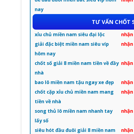
nay
TƯ VẤN CHỐT 
xỉu chủ miền nam siêu đại lộc
nhận
giải đặc biệt miền nam siêu víp
nhận
hôm nay
chốt số giải 8 miền nam tiền về đầy
nhận
nhà
bao lô miền nam tậu ngay xe đẹp
nhận
chốt cặp xỉu chủ miền nam mang
nhận
tiền về nhà
song thủ lô miền nam nhanh tay
nhận
lấy số
siêu hót đầu đuôi giải 8 miền nam
nhận