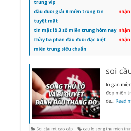
trung vip
đầu đuôi giải 8 miền trung tin
nhận
tuyệt mật
tin mật lô 3 số miền trung hôm nay
nhận
thầy ba phán đầu đuôi đặc biệt
nhận
miền trung siêu chuẩn
soi cầ
lô gan miền
đẹp miền tr
de…
Read m
Soi cầu mt cao cấp
cau lo song thu mien tru