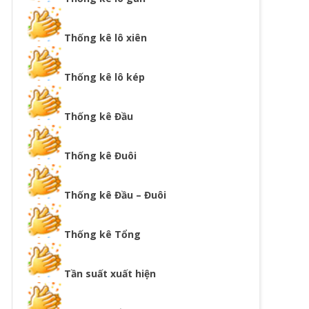
Thống kê lô xiên
Thống kê lô kép
Thống kê Đầu
Thống kê Đuôi
Thống kê Đầu – Đuôi
Thống kê Tổng
Tần suất xuất hiện