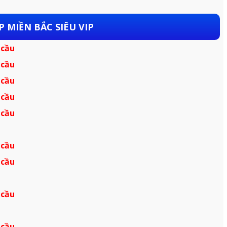
P MIỀN BẮC SIÊU VIP
 cầu
 cầu
 cầu
 cầu
 cầu
 cầu
 cầu
 cầu
 cầu