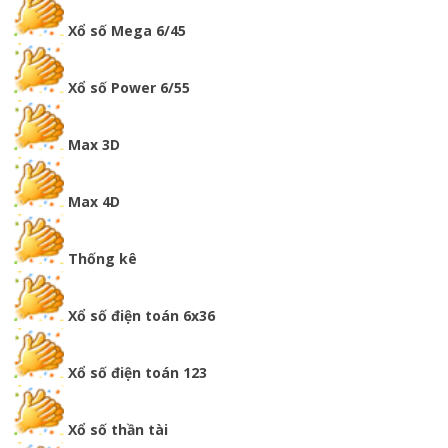
Xổ số Mega 6/45
Xổ số Power 6/55
Max 3D
Max 4D
Thống kê
Xổ số điện toán 6x36
Xổ số điện toán 123
Xổ số thần tài