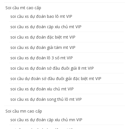
Soi cầu mt cao cấp
soi cầu xs dự đoán bao lô mt VIP
soi cầu xs dự đoán cặp xíu chủ mt VIP
soi cầu xs dự đoán đặc biệt mt VIP
soi cầu xs dự đoán giải tám mt VIP
soi cầu xs dự đoán lô 3 số mt VIP
soi cầu xs dự đoán sớ đầu đuôi giải 8 mt VIP
soi cầu dự đoán sớ đầu đuôi giải đặc biệt mt VIP
soi cầu xs dự đoán xíu chủ mt VIP
soi cầu xs dự đoán song thủ lô mt VIP
Soi cầu mn cao cấp
soi cầu xs dự đoán cặp xíu chủ mn VIP