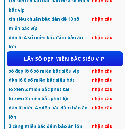
tin siêu chuẩn bắt dàn đề 8 số miền
nhận cầu
bắc víp
tin siêu chuẩn bắt dàn đề 10 số
nhận cầu
miền bắc víp
dàn lô 4 số miền bắc đảm bảo ăn
nhận cầu
lớn
LẤY SỐ ĐẸP MIỀN BẮC SIÊU VIP
số đẹp lô 6 số miền bắc siêu víp
nhận cầu
dàn lô 8 số miền bắc siêu hót
nhận cầu
lô xiên 2 miền bắc phát tài
nhận cầu
lô xiên 3 miền bắc phát lộc
nhận cầu
dàn lô xiên 4 miền bắc đảm bảo ăn
nhận cầu
lớn
3 càng miền bắc đảm bảo ăn lớn
nhận cầu