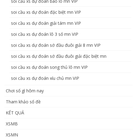
soi cầu xs dự đoán bao lô mn VIP
soi cầu xs dự đoán đặc biệt mn VIP
soi cầu xs dự đoán giải tám mn VIP
soi cầu xs dự đoán lô 3 số mn VIP
soi cầu xs dự đoán sớ đầu đuôi giải 8 mn VIP
soi cầu xs dự đoán sớ đầu đuôi giải đặc biệt mn
soi cầu xs dự đoán song thủ lô mn VIP
soi cầu xs dự đoán xíu chủ mn VIP
Chơi số gì hôm nay
Tham khảo số đề
KẾT QUẢ
XSMB
XSMN