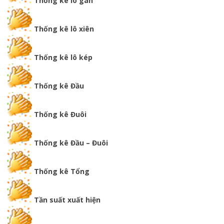
Thống kê lô gan
Thống kê lô xiên
Thống kê lô kép
Thống kê Đầu
Thống kê Đuôi
Thống kê Đầu – Đuôi
Thống kê Tổng
Tần suất xuất hiện