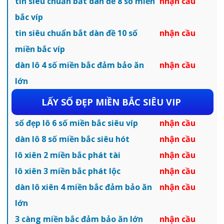
tin siêu chuẩn bắt dàn đề 8 số miền
nhận cầu
bắc víp
tin siêu chuẩn bắt dàn đề 10 số
nhận cầu
miền bắc víp
dàn lô 4 số miền bắc đảm bảo ăn
nhận cầu
lớn
LẤY SỐ ĐẸP MIỀN BẮC SIÊU VIP
số đẹp lô 6 số miền bắc siêu víp
nhận cầu
dàn lô 8 số miền bắc siêu hót
nhận cầu
lô xiên 2 miền bắc phát tài
nhận cầu
lô xiên 3 miền bắc phát lộc
nhận cầu
dàn lô xiên 4 miền bắc đảm bảo ăn
nhận cầu
lớn
3 càng miền bắc đảm bảo ăn lớn
nhận cầu