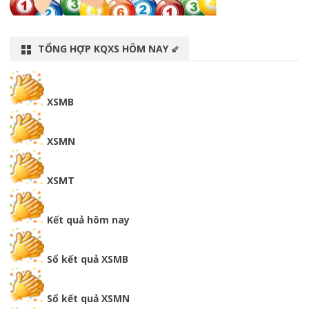
TỔNG HỢP KQXS HÔM NAY ⇙
XSMB
XSMN
XSMT
Kết quả hôm nay
Sổ kết quả XSMB
Sổ kết quả XSMN