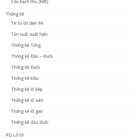
Cầu bạch thủ (MB)
Thống kê
TK từ 00 đến 99
Tần suất xuất hiện
Thống kê Tổng
Thống kê Đầu – Đuôi
Thống kê Đuôi
Thống kê Đầu
Thống kê lô kép
Thống kê lô xiên
Thống kê lô gan
Thống kê đầu đuôi
KQ Lô tô