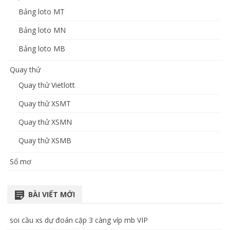
Bảng loto MT
Bảng loto MN
Bảng loto MB
Quay thử
Quay thử Vietlott
Quay thử XSMT
Quay thử XSMN
Quay thử XSMB
Sổ mơ
BÀI VIẾT MỚI
soi cầu xs dự đoán cặp 3 càng víp mb VIP