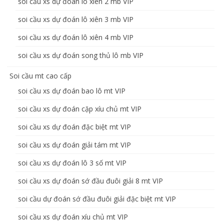
soi cầu xs dự đoán lô xiên 2 mb VIP
soi cầu xs dự đoán lô xiên 3 mb VIP
soi cầu xs dự đoán lô xiên 4 mb VIP
soi cầu xs dự đoán song thủ lô mb VIP
Soi cầu mt cao cấp
soi cầu xs dự đoán bao lô mt VIP
soi cầu xs dự đoán cặp xíu chủ mt VIP
soi cầu xs dự đoán đặc biệt mt VIP
soi cầu xs dự đoán giải tám mt VIP
soi cầu xs dự đoán lô 3 số mt VIP
soi cầu xs dự đoán sớ đầu đuôi giải 8 mt VIP
soi cầu dự đoán sớ đầu đuôi giải đặc biệt mt VIP
soi cầu xs dự đoán xíu chủ mt VIP