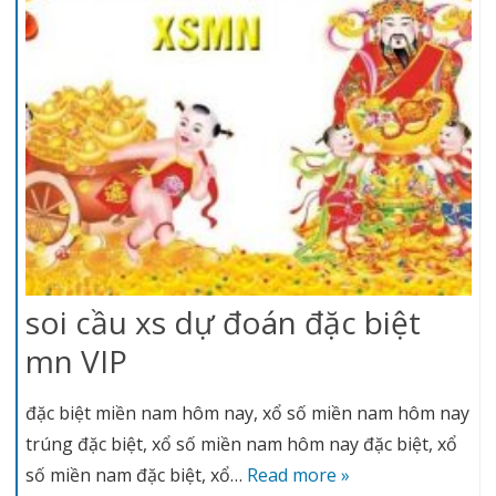
soi cầu xs dự đoán đặc biệt
mn VIP
đặc biệt miền nam hôm nay, xổ số miền nam hôm nay
trúng đặc biệt, xổ số miền nam hôm nay đặc biệt, xổ
số miền nam đặc biệt, xổ…
Read more »