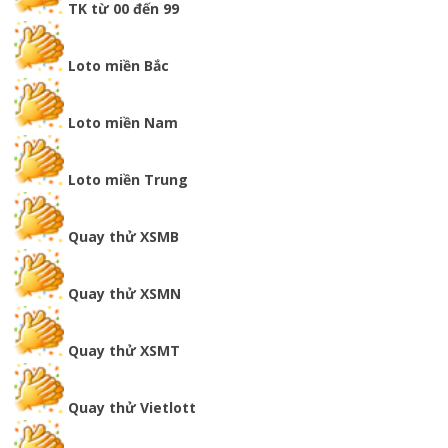
TK từ 00 đến 99
Loto miền Bắc
Loto miền Nam
Loto miền Trung
Quay thử XSMB
Quay thử XSMN
Quay thử XSMT
Quay thử Vietlott