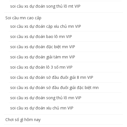
soi cầu xs dự đoán song thủ lô mt VIP
Soi cầu mn cao cấp
soi cầu xs dự đoán cặp xíu chủ mn VIP
soi cầu xs dự đoán bao lô mn VIP
soi cầu xs dự đoán đặc biệt mn VIP
soi cầu xs dự đoán giải tám mn VIP
soi cầu xs dự đoán lô 3 số mn VIP
soi cầu xs dự đoán sớ đầu đuôi giải 8 mn VIP
soi cầu xs dự đoán sớ đầu đuôi giải đặc biệt mn
soi cầu xs dự đoán song thủ lô mn VIP
soi cầu xs dự đoán xíu chủ mn VIP
Chơi số gì hôm nay