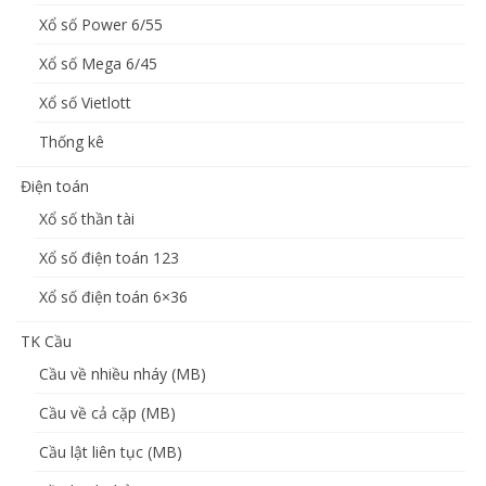
Xổ số Power 6/55
Xổ số Mega 6/45
Xổ số Vietlott
Thống kê
Điện toán
Xổ số thần tài
Xổ số điện toán 123
Xổ số điện toán 6×36
TK Cầu
Cầu về nhiều nháy (MB)
Cầu về cả cặp (MB)
Cầu lật liên tục (MB)