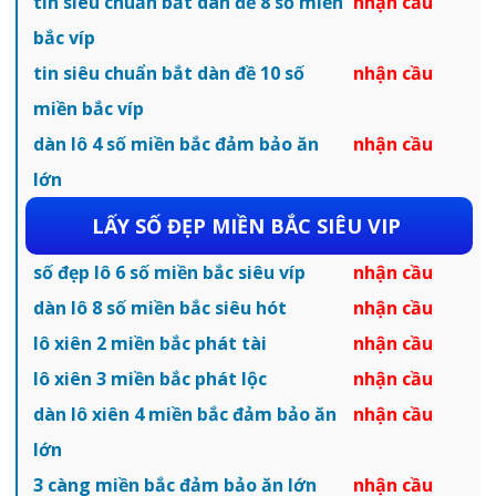
tin siêu chuẩn bắt dàn đề 8 số miền
nhận cầu
bắc víp
tin siêu chuẩn bắt dàn đề 10 số
nhận cầu
miền bắc víp
dàn lô 4 số miền bắc đảm bảo ăn
nhận cầu
lớn
LẤY SỐ ĐẸP MIỀN BẮC SIÊU VIP
số đẹp lô 6 số miền bắc siêu víp
nhận cầu
dàn lô 8 số miền bắc siêu hót
nhận cầu
lô xiên 2 miền bắc phát tài
nhận cầu
lô xiên 3 miền bắc phát lộc
nhận cầu
dàn lô xiên 4 miền bắc đảm bảo ăn
nhận cầu
lớn
3 càng miền bắc đảm bảo ăn lớn
nhận cầu