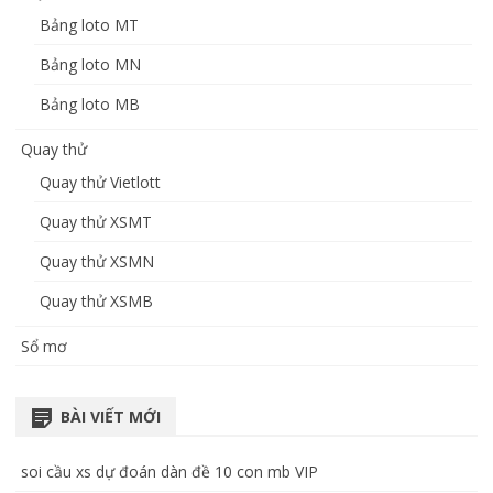
Bảng loto MT
Bảng loto MN
Bảng loto MB
Quay thử
Quay thử Vietlott
Quay thử XSMT
Quay thử XSMN
Quay thử XSMB
Sổ mơ
BÀI VIẾT MỚI
soi cầu xs dự đoán dàn đề 10 con mb VIP