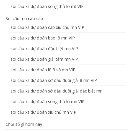
soi cầu xs dự đoán song thủ lô mt VIP
Soi cầu mn cao cấp
soi cầu xs dự đoán cặp xíu chủ mn VIP
soi cầu xs dự đoán bao lô mn VIP
soi cầu xs dự đoán đặc biệt mn VIP
soi cầu xs dự đoán giải tám mn VIP
soi cầu xs dự đoán lô 3 số mn VIP
soi cầu xs dự đoán sớ đầu đuôi giải 8 mn VIP
soi cầu xs dự đoán sớ đầu đuôi giải đặc biệt mn
soi cầu xs dự đoán song thủ lô mn VIP
soi cầu xs dự đoán xíu chủ mn VIP
Chơi số gì hôm nay