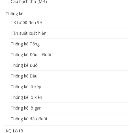
Cầu bạch thủ (MB)
Thống kê
TK từ 00 đến 99
Tần suất xuất hiện
Thống kê Tổng
Thống kê Đầu – Đuôi
Thống kê Đuôi
Thống kê Đầu
Thống kê lô kép
Thống kê lô xiên
Thống kê lô gan
Thống kê đầu đuôi
KQ Lô tô