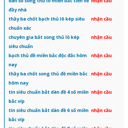
dàn số song thủ lô miền bắc tiền về
nhận cầu
đầy nhà
thầy ba chốt bạch thủ lô kép siêu
nhận cầu
chuẩn xác
chuyên gia bắt song thủ lô kép
nhận cầu
siêu chuẩn
bạch thủ đề miền bắc độc đắc hôm
nhận cầu
nay
thầy ba chốt song thủ đề miền bắc
nhận cầu
hôm nay
tin siêu chuẩn bắt dàn đề 4 số miền
nhận cầu
bắc víp
tin siêu chuẩn bắt dàn đề 6 số miền
nhận cầu
bắc víp