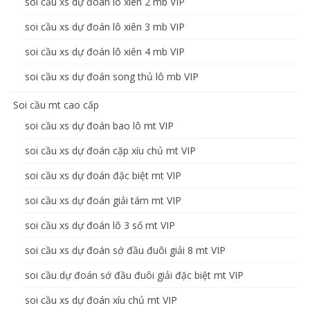
soi cầu xs dự đoán lô xiên 2 mb VIP
soi cầu xs dự đoán lô xiên 3 mb VIP
soi cầu xs dự đoán lô xiên 4 mb VIP
soi cầu xs dự đoán song thủ lô mb VIP
Soi cầu mt cao cấp
soi cầu xs dự đoán bao lô mt VIP
soi cầu xs dự đoán cặp xíu chủ mt VIP
soi cầu xs dự đoán đặc biệt mt VIP
soi cầu xs dự đoán giải tám mt VIP
soi cầu xs dự đoán lô 3 số mt VIP
soi cầu xs dự đoán sớ đầu đuôi giải 8 mt VIP
soi cầu dự đoán sớ đầu đuôi giải đặc biệt mt VIP
soi cầu xs dự đoán xíu chủ mt VIP