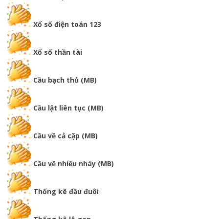
Xổ số điện toán 123
Xổ số thần tài
Cầu bạch thủ (MB)
Cầu lật liên tục (MB)
Cầu về cả cặp (MB)
Cầu về nhiều nháy (MB)
Thống kê đầu đuôi