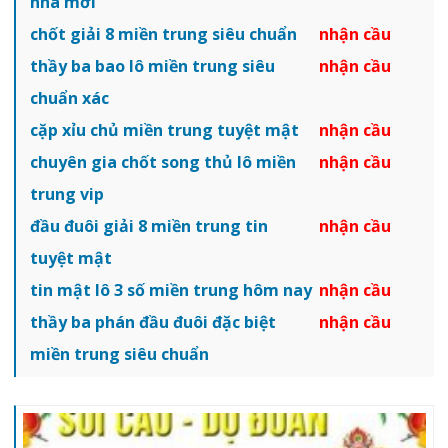
nhà mới
chốt giải 8 miền trung siêu chuẩn
nhận cầu
thầy ba bao lô miền trung siêu
nhận cầu
chuẩn xác
cặp xỉu chủ miền trung tuyệt mật
nhận cầu
chuyên gia chốt song thủ lô miền
nhận cầu
trung vip
đầu đuôi giải 8 miền trung tin
nhận cầu
tuyệt mật
tin mật lô 3 số miền trung hôm nay
nhận cầu
thầy ba phán đầu đuôi đặc biệt
nhận cầu
miền trung siêu chuẩn