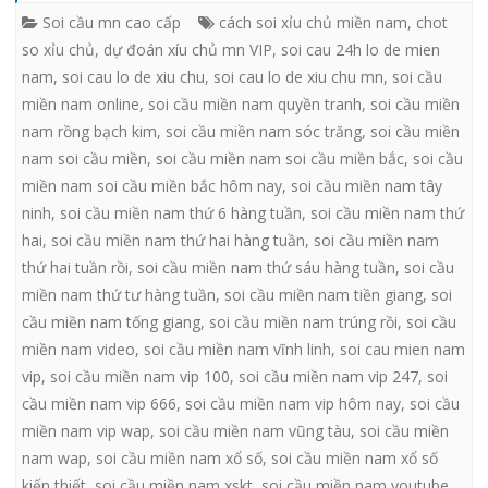
Soi cầu mn cao cấp
cách soi xỉu chủ miền nam
,
chot
so xỉu chủ
,
dự đoán xíu chủ mn VIP
,
soi cau 24h lo de mien
nam
,
soi cau lo de xiu chu
,
soi cau lo de xiu chu mn
,
soi cầu
miền nam online
,
soi cầu miền nam quyền tranh
,
soi cầu miền
nam rồng bạch kim
,
soi cầu miền nam sóc trăng
,
soi cầu miền
nam soi cầu miền
,
soi cầu miền nam soi cầu miền bắc
,
soi cầu
miền nam soi cầu miền bắc hôm nay
,
soi cầu miền nam tây
ninh
,
soi cầu miền nam thứ 6 hàng tuần
,
soi cầu miền nam thứ
hai
,
soi cầu miền nam thứ hai hàng tuần
,
soi cầu miền nam
thứ hai tuần rồi
,
soi cầu miền nam thứ sáu hàng tuần
,
soi cầu
miền nam thứ tư hàng tuần
,
soi cầu miền nam tiền giang
,
soi
cầu miền nam tống giang
,
soi cầu miền nam trúng rồi
,
soi cầu
miền nam video
,
soi cầu miền nam vĩnh linh
,
soi cau mien nam
vip
,
soi cầu miền nam vip 100
,
soi cầu miền nam vip 247
,
soi
cầu miền nam vip 666
,
soi cầu miền nam vip hôm nay
,
soi cầu
miền nam vip wap
,
soi cầu miền nam vũng tàu
,
soi cầu miền
nam wap
,
soi cầu miền nam xổ số
,
soi cầu miền nam xổ số
kiến thiết
,
soi cầu miền nam xskt
,
soi cầu miền nam youtube
,