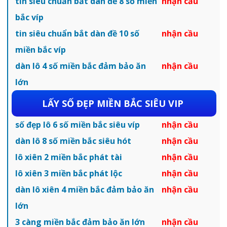
tin siêu chuẩn bắt dàn đề 8 số miền
nhận cầu
bắc víp
tin siêu chuẩn bắt dàn đề 10 số
nhận cầu
miền bắc víp
dàn lô 4 số miền bắc đảm bảo ăn
nhận cầu
lớn
LẤY SỐ ĐẸP MIỀN BẮC SIÊU VIP
số đẹp lô 6 số miền bắc siêu víp
nhận cầu
dàn lô 8 số miền bắc siêu hót
nhận cầu
lô xiên 2 miền bắc phát tài
nhận cầu
lô xiên 3 miền bắc phát lộc
nhận cầu
dàn lô xiên 4 miền bắc đảm bảo ăn
nhận cầu
lớn
3 càng miền bắc đảm bảo ăn lớn
nhận cầu