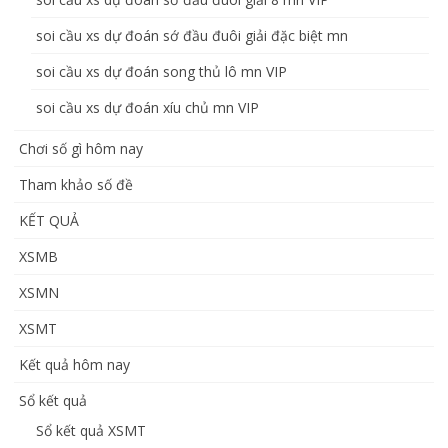
soi cầu xs dự đoán sớ đầu đuôi giải đặc biệt mn
soi cầu xs dự đoán song thủ lô mn VIP
soi cầu xs dự đoán xíu chủ mn VIP
Chơi số gì hôm nay
Tham khảo số đề
KẾT QUẢ
XSMB
XSMN
XSMT
Kết quả hôm nay
Sổ kết quả
Sổ kết quả XSMT