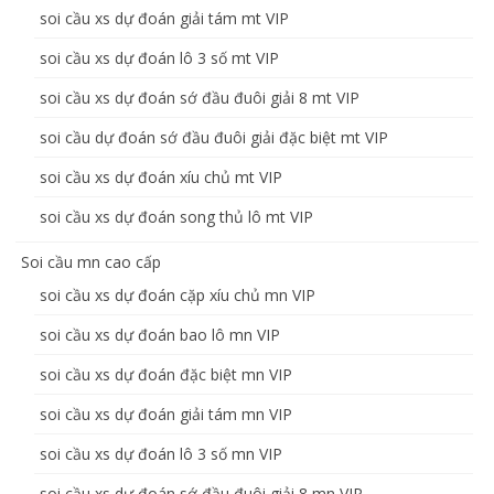
soi cầu xs dự đoán giải tám mt VIP
soi cầu xs dự đoán lô 3 số mt VIP
soi cầu xs dự đoán sớ đầu đuôi giải 8 mt VIP
soi cầu dự đoán sớ đầu đuôi giải đặc biệt mt VIP
soi cầu xs dự đoán xíu chủ mt VIP
soi cầu xs dự đoán song thủ lô mt VIP
Soi cầu mn cao cấp
soi cầu xs dự đoán cặp xíu chủ mn VIP
soi cầu xs dự đoán bao lô mn VIP
soi cầu xs dự đoán đặc biệt mn VIP
soi cầu xs dự đoán giải tám mn VIP
soi cầu xs dự đoán lô 3 số mn VIP
soi cầu xs dự đoán sớ đầu đuôi giải 8 mn VIP