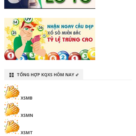
TỔNG HỢP KQXS HÔM NAY ⇙
XSMB
XSMN
XSMT