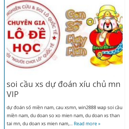
soi cầu xs dự đoán xíu chủ mn
VIP
dự đoán số miền nam, cau xsmn, win2888 wap soi cầu
miền nam, du doan so xo mien nam, du doan xs than
tai mn, du doan xs mien nam,…
Read more »