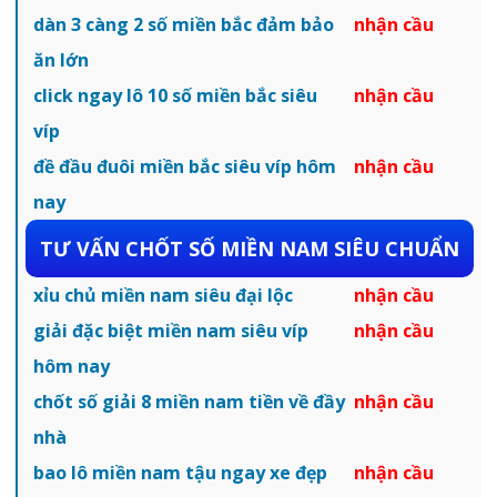
dàn 3 càng 2 số miền bắc đảm bảo
nhận cầu
ăn lớn
click ngay lô 10 số miền bắc siêu
nhận cầu
víp
đề đầu đuôi miền bắc siêu víp hôm
nhận cầu
nay
TƯ VẤN CHỐT SỐ MIỀN NAM SIÊU CHUẨN
xỉu chủ miền nam siêu đại lộc
nhận cầu
giải đặc biệt miền nam siêu víp
nhận cầu
hôm nay
chốt số giải 8 miền nam tiền về đầy
nhận cầu
nhà
bao lô miền nam tậu ngay xe đẹp
nhận cầu