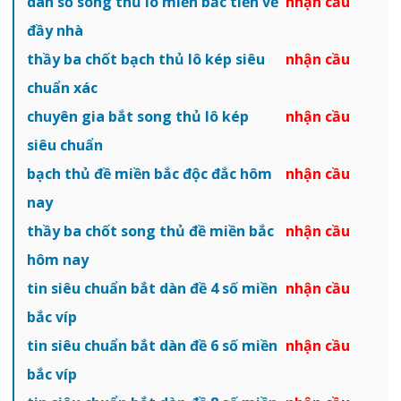
dàn số song thủ lô miền bắc tiền về
nhận cầu
đầy nhà
thầy ba chốt bạch thủ lô kép siêu
nhận cầu
chuẩn xác
chuyên gia bắt song thủ lô kép
nhận cầu
siêu chuẩn
bạch thủ đề miền bắc độc đắc hôm
nhận cầu
nay
thầy ba chốt song thủ đề miền bắc
nhận cầu
hôm nay
tin siêu chuẩn bắt dàn đề 4 số miền
nhận cầu
bắc víp
tin siêu chuẩn bắt dàn đề 6 số miền
nhận cầu
bắc víp