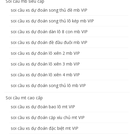
Soi cầu mb siêu cấp
soi cầu xs dự đoán song thủ đề mb VIP
soi cầu xs dự đoán song thủ lô kép mb VIP
soi cầu xs dự đoán dàn lô 8 con mb VIP
soi cầu xs dự đoán đề đầu đuôi mb VIP
soi cầu xs dự đoán lô xiên 2 mb VIP
soi cầu xs dự đoán lô xiên 3 mb VIP
soi cầu xs dự đoán lô xiên 4 mb VIP
soi cầu xs dự đoán song thủ lô mb VIP
Soi cầu mt cao cấp
soi cầu xs dự đoán bao lô mt VIP
soi cầu xs dự đoán cặp xíu chủ mt VIP
soi cầu xs dự đoán đặc biệt mt VIP