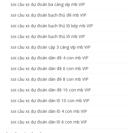
soi cầu xs dự đoán ba càng víp mb VIP
soi cầu xs dự đoán bạch thủ đề mb VIP
soi cầu xs dự đoán bạch thủ lô kép mb VIP
soi cầu xs dự đoán bạch thủ lô mb VIP
soi cầu xs dự đoán cặp 3 càng víp mb VIP
soi cầu xs dự đoán dàn đề 4 con mb VIP
soi cầu xs dự đoán dàn đề 6 con mb VIP
soi cầu xs dự đoán dàn đề 8 con mb VIP
soi cầu xs dự đoán dàn đề 10 con mb VIP
soi cầu xs dự đoán dàn lô 10 con mb VIP
soi cầu xs dự đoán dàn lô 4 con mb VIP
soi cầu xs dự đoán dàn lô 6 con mb VIP