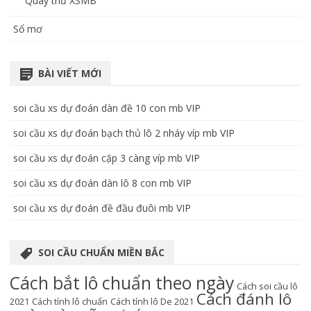
Quay thử XSMB
Sổ mơ
BÀI VIẾT MỚI
soi cầu xs dự đoán dàn đề 10 con mb VIP
soi cầu xs dự đoán bạch thủ lô 2 nháy víp mb VIP
soi cầu xs dự đoán cặp 3 càng víp mb VIP
soi cầu xs dự đoán dàn lô 8 con mb VIP
soi cầu xs dự đoán đề đầu đuôi mb VIP
SOI CẦU CHUẨN MIỀN BẮC
Cách bắt lô chuẩn theo ngày
Cách soi cầu lô
Cách đánh lô
2021
Cách tính lô chuẩn
Cách tính lô De 2021