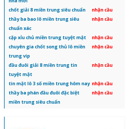
nhà mới
chốt giải 8 miền trung siêu chuẩn
nhận cầu
thầy ba bao lô miền trung siêu
nhận cầu
chuẩn xác
cặp xỉu chủ miền trung tuyệt mật
nhận cầu
chuyên gia chốt song thủ lô miền
nhận cầu
trung vip
đầu đuôi giải 8 miền trung tin
nhận cầu
tuyệt mật
tin mật lô 3 số miền trung hôm nay
nhận cầu
thầy ba phán đầu đuôi đặc biệt
nhận cầu
miền trung siêu chuẩn